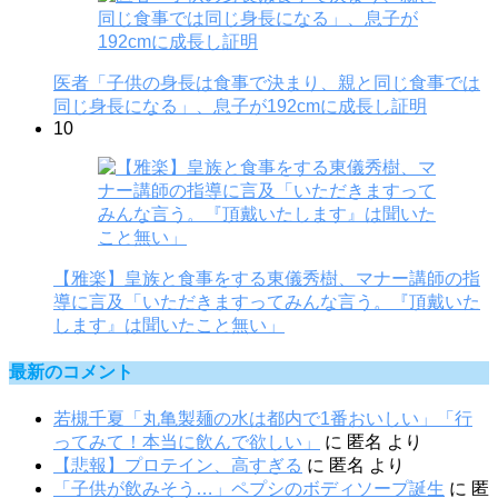
医者「子供の身長は食事で決まり、親と同じ食事では
同じ身長になる」、息子が192cmに成長し証明
10
【雅楽】皇族と食事をする東儀秀樹、マナー講師の指
導に言及「いただきますってみんな言う。『頂戴いた
します』は聞いたこと無い」
最新のコメント
若槻千夏「丸亀製麺の水は都内で1番おいしい」「行
ってみて！本当に飲んで欲しい」
に
匿名
より
【悲報】プロテイン、高すぎる
に
匿名
より
「子供が飲みそう…」ペプシのボディソープ誕生
に
匿