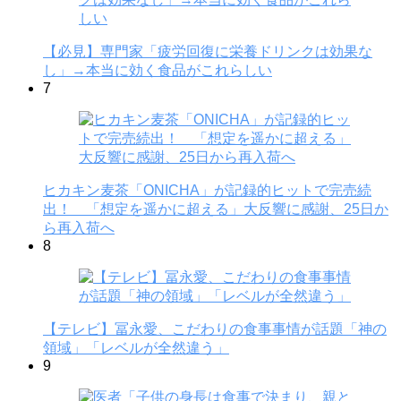
【必見】専門家「疲労回復に栄養ドリンクは効果な
し」→本当に効く食品がこれらしい
7
ヒカキン麦茶「ONICHA」が記録的ヒットで完売続
出！ 「想定を遥かに超える」大反響に感謝、25日か
ら再入荷へ
8
【テレビ】冨永愛、こだわりの食事事情が話題「神の
領域」「レベルが全然違う」
9