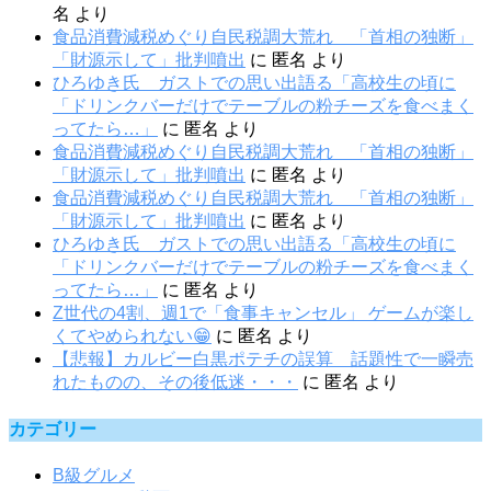
名
より
食品消費減税めぐり自民税調大荒れ 「首相の独断」
「財源示して」批判噴出
に
匿名
より
ひろゆき氏 ガストでの思い出語る「高校生の頃に
「ドリンクバーだけでテーブルの粉チーズを食べまく
ってたら…」
に
匿名
より
食品消費減税めぐり自民税調大荒れ 「首相の独断」
「財源示して」批判噴出
に
匿名
より
食品消費減税めぐり自民税調大荒れ 「首相の独断」
「財源示して」批判噴出
に
匿名
より
ひろゆき氏 ガストでの思い出語る「高校生の頃に
「ドリンクバーだけでテーブルの粉チーズを食べまく
ってたら…」
に
匿名
より
Z世代の4割、週1で「食事キャンセル」 ゲームが楽し
くてやめられない😁
に
匿名
より
【悲報】カルビー白黒ポテチの誤算 話題性で一瞬売
れたものの、その後低迷・・・
に
匿名
より
カテゴリー
B級グルメ