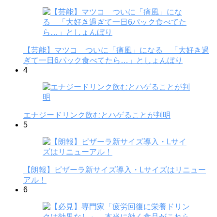
【芸能】マツコ ついに「痛風」になる 「大好き過
ぎて一日6パック食べてたら…」としょんぼり
4
エナジードリンク飲むとハゲることが判明
5
【朗報】ピザーラ新サイズ導入・Lサイズはリニュー
アル！
6