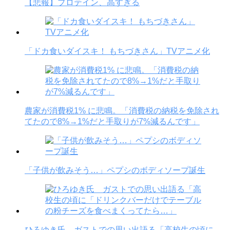
【悲報】プロテイン、高すぎる
「ドカ食いダイスキ！ もちづきさん」TVアニメ化
農家が消費税1% に悲鳴。「消費税の納税を免除され
てたので8%→1%だと手取りが7%減るんです」
「子供が飲みそう…」ペプシのボディソープ誕生
ひろゆき氏 ガストでの思い出語る「高校生の頃に