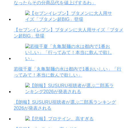
なったらその分商品代を値上げするわ」
【セブンイレブン】ブタメンに大人用サイズ「ブタメ
ン超BIG」登場
若槻千夏「丸亀製麺の水は都内で1番おいしい」「行
ってみて！本当に飲んで欲しい」
【朗報】SUSURU視聴者が選ぶ二郎系ランキング
2026が発表される