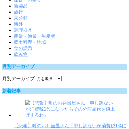
新製品
旅行
未分類
海外
調理器具
農業・漁業・生産者
郷土料理・地域
食の話題
飲み物
月別アーカイブ
月別アーカイブ
新着記事
【悲報】町のお弁当屋さん「申し訳ないが消費税1%に