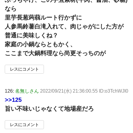
なら
里芋長葱蒟蒻ルート行かずに
人参馬鈴薯白滝入れて、肉じゃがにした方が
普通に美味しくね？
家庭の小鍋ならともかく、
ここまで大鍋料理なら尚更そっちのが
レスにコメント
126:
名無しさん
2022/09/21(水) 21:36:00.55 ID:o3TchWJI0
>>125
旨い不味いじゃなくて地場産だろ
レスにコメント