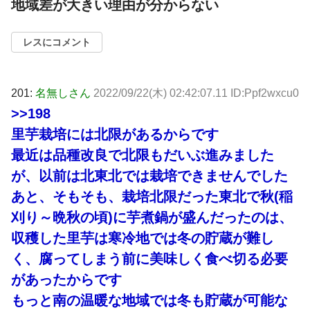
地域差が大きい理由が分からない
レスにコメント
201:
名無しさん
2022/09/22(木) 02:42:07.11 ID:Ppf2wxcu0
>>198
里芋栽培には北限があるからです
最近は品種改良で北限もだいぶ進みました
が、以前は北東北では栽培できませんでした
あと、そもそも、栽培北限だった東北で秋(稲
刈り～晩秋の頃)に芋煮鍋が盛んだったのは、
収穫した里芋は寒冷地では冬の貯蔵が難し
く、腐ってしまう前に美味しく食べ切る必要
があったからです
もっと南の温暖な地域では冬も貯蔵が可能な