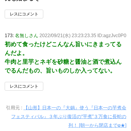
レスにコメント
173:
名無しさん
2022/09/21(水) 23:23:23.35 ID:agzJvc0P0
初めて食ったけどこんなん旨いにきまってる
んだよ。
牛肉と里芋とネギを砂糖と醤油と酒で煮込ん
でるんだもの、旨いものしか入ってない。
レスにコメント
引用元 :
【山形】日本一の『大鍋』使う『日本一の芋煮会
フェスティバル』３年ぶり復活の“芋煮”３万食に長蛇の
列！ [朝一から閉店までφ★]