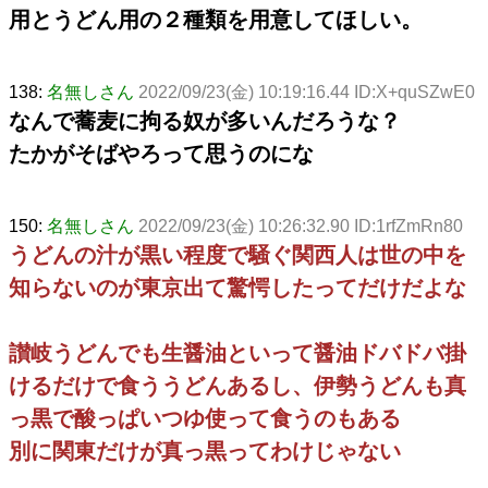
用とうどん用の２種類を用意してほしい。
138:
名無しさん
2022/09/23(金) 10:19:16.44 ID:X+quSZwE0
なんで蕎麦に拘る奴が多いんだろうな？
たかがそばやろって思うのにな
150:
名無しさん
2022/09/23(金) 10:26:32.90 ID:1rfZmRn80
うどんの汁が黒い程度で騒ぐ関西人は世の中を
知らないのが東京出て驚愕したってだけだよな
讃岐うどんでも生醤油といって醤油ドバドバ掛
けるだけで食ううどんあるし、伊勢うどんも真
っ黒で酸っぱいつゆ使って食うのもある
別に関東だけが真っ黒ってわけじゃない