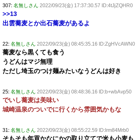
307:
名無しさん
2022/09/23(金) 17:37:30.57 ID:4tJjZQHR0
>>13
出雲蕎麦とか出石蕎麦があるよ
22:
名無しさん
2022/09/23(金) 08:45:35.16 ID:ZgHVcAWN0
蕎麦なら黒くても食う
うどんはマジ無理
ただし埼玉のつけ麺みたいなうどんは好き
25:
名無しさん
2022/09/23(金) 08:48:36.16 ID:b+wbAvp50
でいし蕎麦は美味い
城崎温泉のついでに行くから雰囲気かもな
31:
名無しさん
2022/09/23(金) 08:55:22.59 ID:Irm84Mrb0
そもそも年貢かなにかの取り立てで米も小麦も