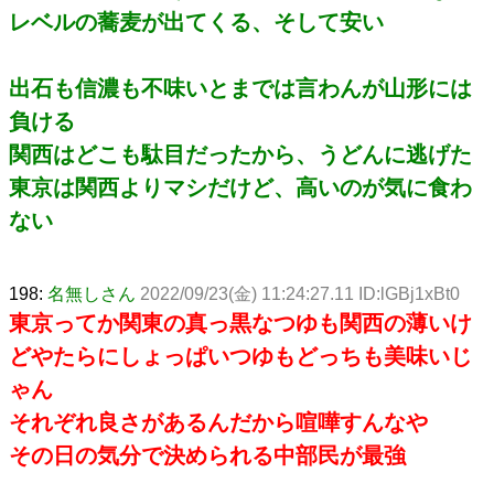
レベルの蕎麦が出てくる、そして安い
出石も信濃も不味いとまでは言わんが山形には
負ける
関西はどこも駄目だったから、うどんに逃げた
東京は関西よりマシだけど、高いのが気に食わ
ない
198:
名無しさん
2022/09/23(金) 11:24:27.11 ID:lGBj1xBt0
東京ってか関東の真っ黒なつゆも関西の薄いけ
どやたらにしょっぱいつゆもどっちも美味いじ
ゃん
それぞれ良さがあるんだから喧嘩すんなや
その日の気分で決められる中部民が最強