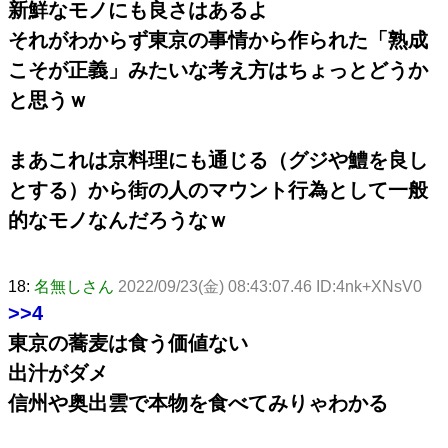
新鮮なモノにも良さはあるよ
それがわからず東京の事情から作られた「熟成
こそが正義」みたいな考え方はちょっとどうか
と思うｗ
まあこれは京料理にも通じる（グジや鱧を良し
とする）から街の人のマウント行為として一般
的なモノなんだろうなｗ
18:
名無しさん
2022/09/23(金) 08:43:07.46 ID:4nk+XNsV0
>>4
東京の蕎麦は食う価値ない
出汁がダメ
信州や奥出雲で本物を食べてみりゃわかる