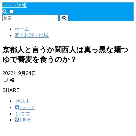
フード速報
ホーム
郷土料理・地域
京都人と言うか関西人は真っ黒な麺つ
ゆで蕎麦を食うのか？
2022年9月24日
SHARE
ポスト
シェア
はてブ
LINE