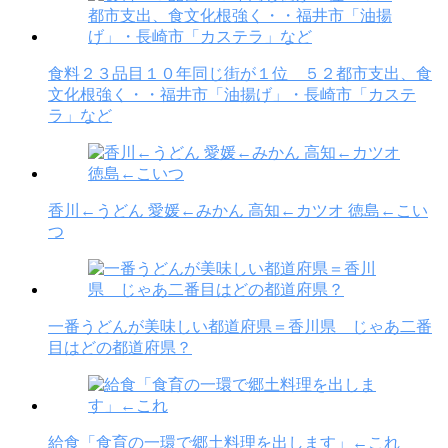
食料２３品目１０年同じ街が１位 ５２都市支出、食
文化根強く・・福井市「油揚げ」・長崎市「カステ
ラ」など
香川←うどん 愛媛←みかん 高知←カツオ 徳島←こい
つ
一番うどんが美味しい都道府県＝香川県 じゃあ二番
目はどの都道府県？
給食「食育の一環で郷土料理を出します」←これ