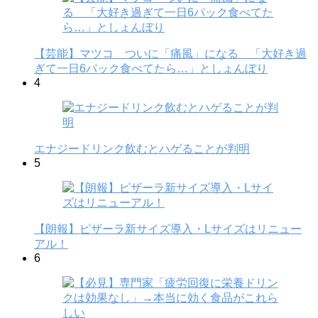
【芸能】マツコ ついに「痛風」になる 「大好き過
ぎて一日6パック食べてたら…」としょんぼり
4
エナジードリンク飲むとハゲることが判明
5
【朗報】ピザーラ新サイズ導入・Lサイズはリニュー
アル！
6