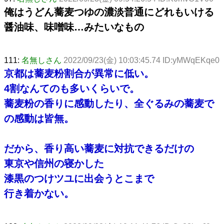
俺はうどん蕎麦つゆの濃淡普通にどれもいける
醤油味、味噌味…みたいなもの
111:
名無しさん
2022/09/23(金) 10:03:45.74 ID:yMWqEKqe0
京都は蕎麦粉割合が異常に低い。
4割なんてのも多いくらいで。
蕎麦粉の香りに感動したり、全ぐるみの蕎麦で
の感動は皆無。
だから、香り高い蕎麦に対抗できるだけの
東京や信州の寝かした
漆黒のつけツユに出会うとこまで
行き着かない。