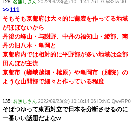
128:
名無しさん
2022/09/23(金) 10:11:41.76 ID:Oy83lwrJ0
>>111
そもそも京都府は大々的に蕎麦を作ってる地域
がほぼないから
丹後の峰山・与謝野、中丹の福知山・綾部、南
丹の旧八木・亀岡と
京都府内では相対的に平野部が多い地域は全部
田んぼが主流
京都市（嵯峨越畑・樒原）や亀岡市（別院）の
ような山間部で細々と作っている程度
135:
名無しさん
2022/09/23(金) 10:18:14.06 ID:NCIQwvRP0
そばつゆって東西対立で日本を分断させるのに
一番いい話題だよなw