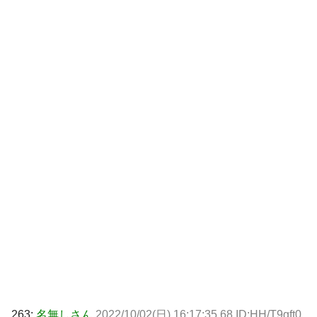
263:
名無しさん
2022/10/02(日) 16:17:35.68 ID:HH/T9gft0