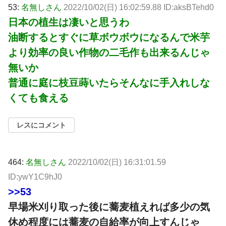
53:
名無しさん
2022/10/02(日) 16:02:59.88 ID:aksBTehd0
日本の植生は凄いと思うわ
油断するとすぐに草ボウボウになるんで米芋
より効率の良い作物の二毛作も出来るんじゃ
無いか
普通に庭に枝豆蒔いたらそんなに手入れしな
くても食える
レスにコメント
464:
名無しさん
2022/10/02(日) 16:31:01.59
ID:ywY1C9hJ0
>>53
早場米刈り取った後に蕎麦植えれば多少の気
休め程度には蕎麦の自給率が向上すんじゃ