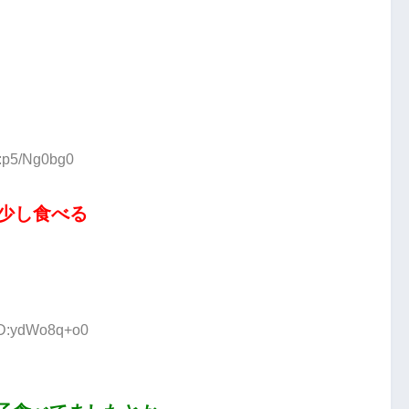
D:p5/Ng0bg0
に少し食べる
 ID:ydWo8q+o0