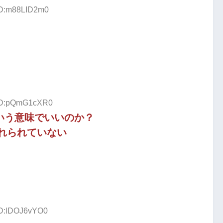
 ID:m88LID2m0
 ID:pQmG1cXR0
いう意味でいいのか？
れられていない
 ID:lDOJ6vYO0