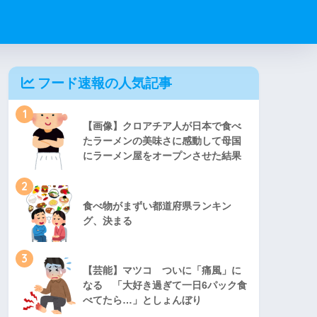
フード速報の人気記事
1
【画像】クロアチア人が日本で食べ
たラーメンの美味さに感動して母国
にラーメン屋をオープンさせた結果
2
食べ物がまずい都道府県ランキン
グ、決まる
3
【芸能】マツコ ついに「痛風」に
なる 「大好き過ぎて一日6パック食
べてたら…」としょんぼり