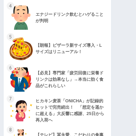
4
エナジードリンク飲むとハゲること
が判明
5
【朗報】ピザーラ新サイズ導入・L
サイズはリニューアル！
6
【必見】専門家「疲労回復に栄養ド
リンクは効果なし」→本当に効く食
品がこれらしい
7
ヒカキン麦茶「ONICHA」が記録的
ヒットで完売続出！ 「想定を遥か
に超える」大反響に感謝、25日から
再入荷へ
8
【テレビ】冨永愛、こだわりの食事