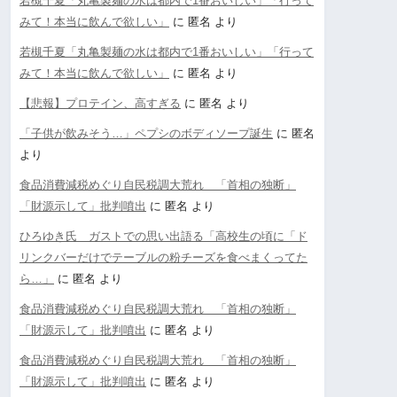
若槻千夏「丸亀製麺の水は都内で1番おいしい」「行って
みて！本当に飲んで欲しい」
に
匿名
より
若槻千夏「丸亀製麺の水は都内で1番おいしい」「行って
みて！本当に飲んで欲しい」
に
匿名
より
【悲報】プロテイン、高すぎる
に
匿名
より
「子供が飲みそう…」ペプシのボディソープ誕生
に
匿名
より
食品消費減税めぐり自民税調大荒れ 「首相の独断」
「財源示して」批判噴出
に
匿名
より
ひろゆき氏 ガストでの思い出語る「高校生の頃に「ド
リンクバーだけでテーブルの粉チーズを食べまくってた
ら…」
に
匿名
より
食品消費減税めぐり自民税調大荒れ 「首相の独断」
「財源示して」批判噴出
に
匿名
より
食品消費減税めぐり自民税調大荒れ 「首相の独断」
「財源示して」批判噴出
に
匿名
より