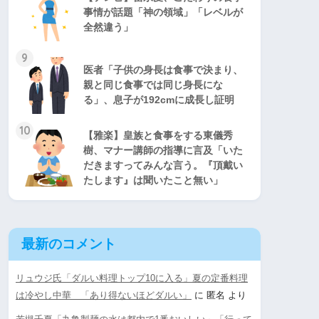
事情が話題「神の領域」「レベルが
全然違う」
9
医者「子供の身長は食事で決まり、
親と同じ食事では同じ身長にな
る」、息子が192cmに成長し証明
10
【雅楽】皇族と食事をする東儀秀
樹、マナー講師の指導に言及「いた
だきますってみんな言う。『頂戴い
たします』は聞いたこと無い」
最新のコメント
リュウジ氏「ダルい料理トップ10に入る」夏の定番料理
は冷やし中華 「あり得ないほどダルい」
に
匿名
より