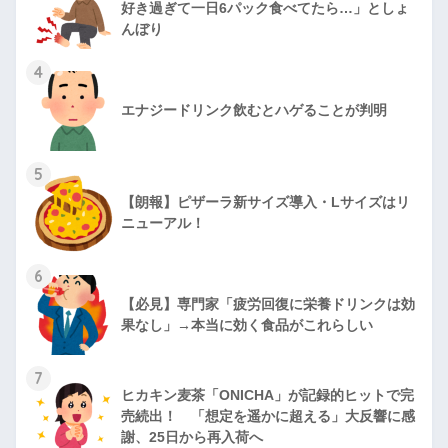
好き過ぎて一日6パック食べてたら…」としょ
んぼり
4
エナジードリンク飲むとハゲることが判明
5
【朗報】ピザーラ新サイズ導入・Lサイズはリ
ニューアル！
6
【必見】専門家「疲労回復に栄養ドリンクは効
果なし」→本当に効く食品がこれらしい
7
ヒカキン麦茶「ONICHA」が記録的ヒットで完
売続出！ 「想定を遥かに超える」大反響に感
謝、25日から再入荷へ