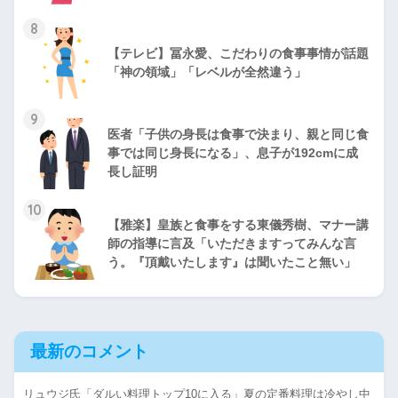
8
【テレビ】冨永愛、こだわりの食事事情が話題
「神の領域」「レベルが全然違う」
9
医者「子供の身長は食事で決まり、親と同じ食
事では同じ身長になる」、息子が192cmに成
長し証明
10
【雅楽】皇族と食事をする東儀秀樹、マナー講
師の指導に言及「いただきますってみんな言
う。『頂戴いたします』は聞いたこと無い」
最新のコメント
リュウジ氏「ダルい料理トップ10に入る」夏の定番料理は冷やし中