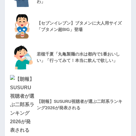
わ」
【セブンイレブン】ブタメンに大人用サイズ
「ブタメン超BIG」登場
若槻千夏「丸亀製麺の水は都内で1番おいし
い」「行ってみて！本当に飲んで欲しい」
【朗報】SUSURU視聴者が選ぶ二郎系ランキ
ング2026が発表される