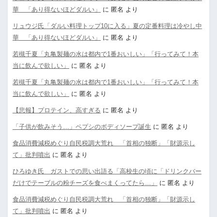
華 「あり得ないほどダルい」
に
匿名
より
リュウジ氏「ダルい料理トップ10に入る」夏の定番料理は冷やし中
華 「あり得ないほどダルい」
に
匿名
より
若槻千夏「丸亀製麺の水は都内で1番おいしい」「行ってみて！本
当に飲んで欲しい」
に
匿名
より
若槻千夏「丸亀製麺の水は都内で1番おいしい」「行ってみて！本
当に飲んで欲しい」
に
匿名
より
【悲報】プロテイン、高すぎる
に
匿名
より
「子供が飲みそう…」ペプシのボディソープ誕生
に
匿名
より
食品消費減税めぐり自民税調大荒れ 「首相の独断」「財源示し
て」批判噴出
に
匿名
より
ひろゆき氏 ガストでの思い出語る「高校生の頃に「ドリンクバー
だけでテーブルの粉チーズを食べまくってたら…」
に
匿名
より
食品消費減税めぐり自民税調大荒れ 「首相の独断」「財源示し
て」批判噴出
に
匿名
より