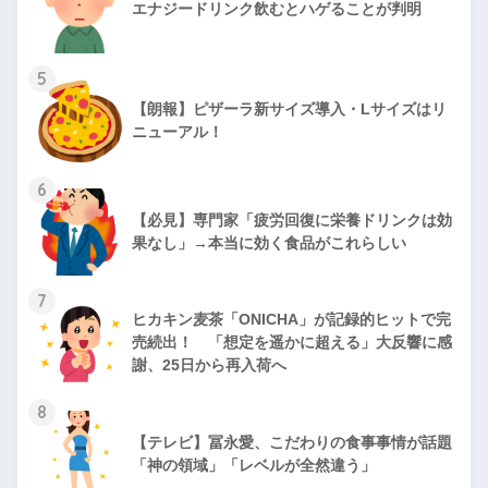
エナジードリンク飲むとハゲることが判明
5
【朗報】ピザーラ新サイズ導入・Lサイズはリ
ニューアル！
6
【必見】専門家「疲労回復に栄養ドリンクは効
果なし」→本当に効く食品がこれらしい
7
ヒカキン麦茶「ONICHA」が記録的ヒットで完
売続出！ 「想定を遥かに超える」大反響に感
謝、25日から再入荷へ
8
【テレビ】冨永愛、こだわりの食事事情が話題
「神の領域」「レベルが全然違う」