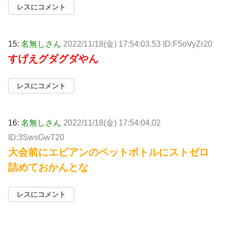
レスにコメント
15:
名無しさん
2022/11/18(金) 17:54:03.53 ID:F5oVyZr20
すげえグダグダやん
レスにコメント
16:
名無しさん
2022/11/18(金) 17:54:04.02
ID:3SwsGwT20
大会前にエビアンのペットボトルにストゼロ
詰めておかんとな
レスにコメント