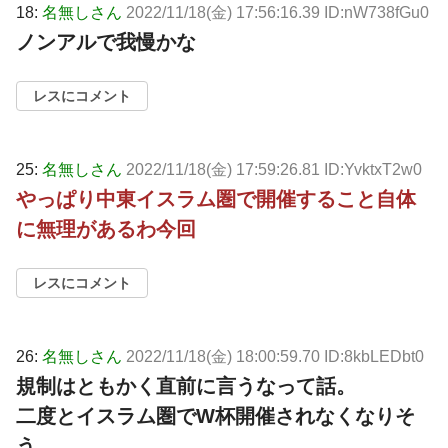
18:
名無しさん
2022/11/18(金) 17:56:16.39 ID:nW738fGu0
ノンアルで我慢かな
レスにコメント
25:
名無しさん
2022/11/18(金) 17:59:26.81 ID:YvktxT2w0
やっぱり中東イスラム圏で開催すること自体
に無理があるわ今回
レスにコメント
26:
名無しさん
2022/11/18(金) 18:00:59.70 ID:8kbLEDbt0
規制はともかく直前に言うなって話。
二度とイスラム圏でW杯開催されなくなりそ
う。