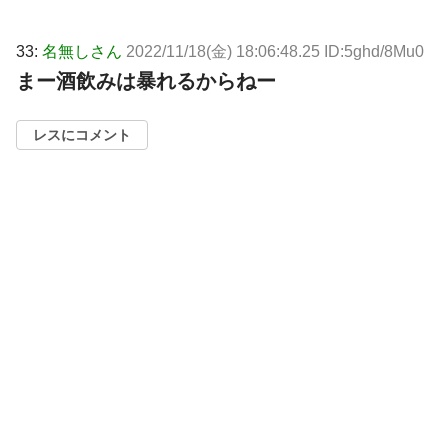
33:
名無しさん
2022/11/18(金) 18:06:48.25 ID:5ghd/8Mu0
まー酒飲みは暴れるからねー
レスにコメント