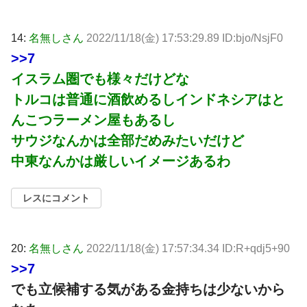
14:
名無しさん
2022/11/18(金) 17:53:29.89 ID:bjo/NsjF0
>>7
イスラム圏でも様々だけどな
トルコは普通に酒飲めるしインドネシアはと
んこつラーメン屋もあるし
サウジなんかは全部だめみたいだけど
中東なんかは厳しいイメージあるわ
レスにコメント
20:
名無しさん
2022/11/18(金) 17:57:34.34 ID:R+qdj5+90
>>7
でも立候補する気がある金持ちは少ないから