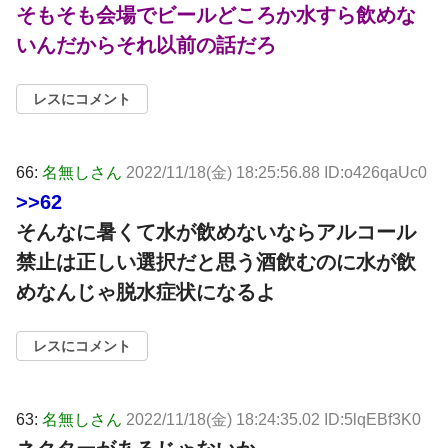
そもそも会場でビールどころか水すら飲めな
いんだからそれ以前の話だろ
レスにコメント
66:
名無しさん
2022/11/18(金) 18:25:56.88 ID:o426qaUc0
>>62
そんなに暑くて水が飲めないならアルコール
禁止は正しい選択だと思う酒飲むのに水が飲
めなんじゃ脱水症状になるよ
レスにコメント
63:
名無しさん
2022/11/18(金) 18:24:35.02 ID:5lqEBf3K0