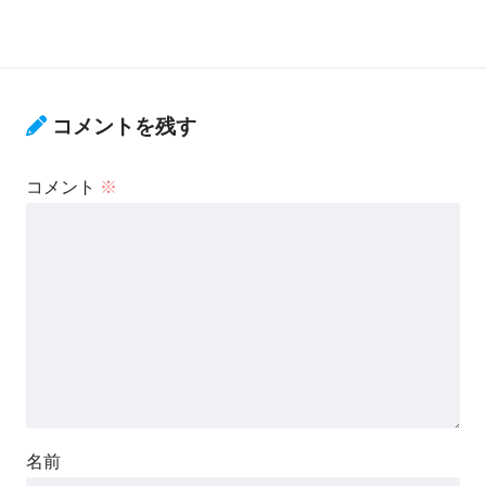
コメントを残す
コメント
※
名前