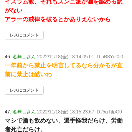
イスラム教、それもスンニ派が酒を認める訳
がない
アラーの戒律を破るとかありえないから
レスにコメント
46:
名無しさん
2022/11/18(金) 18:14:05.01 ID:uB8YqI0i0
一年前から禁止を明言してるなら分かるが直
前に禁止は酷いわ
レスにコメント
47:
名無しさん
2022/11/18(金) 18:15:23.67 ID:/5gTjlpO0
マシで酒も飲めない、選手怪我だらけ、労働
者死亡だらけ。