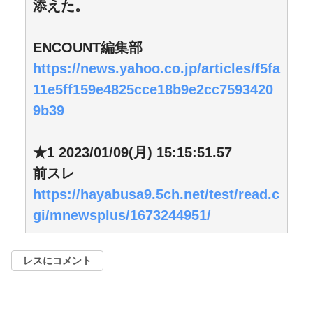
添えた。
ENCOUNT編集部
https://news.yahoo.co.jp/articles/f5fa
11e5ff159e4825cce18b9e2cc7593420
9b39
★1 2023/01/09(月) 15:15:51.57
前スレ
https://hayabusa9.5ch.net/test/read.c
gi/mnewsplus/1673244951/
レスにコメント