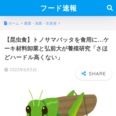
フード速報
ホーム
農業・漁業・生産者
【昆虫食】トノサマバッタを食用に…ケ
ーキ材料卸業と弘前大が養殖研究「さほ
どハードル高くない」
2022年6月5日