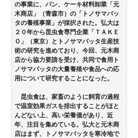
の事業に、パン、ケーキ材料卸業「元
木商店」（青森市）の「トノサマバッ
タの養殖事業」が採択された。弘大は
２０年から昆虫食専門企業「ＴＡＫＥ
Ｏ」（東京）とトノサマバッタ生産技
術の研究を進めており、今回、元木商
店から協力要請を受け、共同で食用ト
ノサマバッタの大量養殖や食品への応
用について研究することになった。
昆虫食は、家畜のように飼育の過程
で温室効果ガスを排出することがほと
んどない上、高い栄養価があり、近
年、注目を集めている。弘大と元木商
店はまず、トノサマバッタを寒冷地で