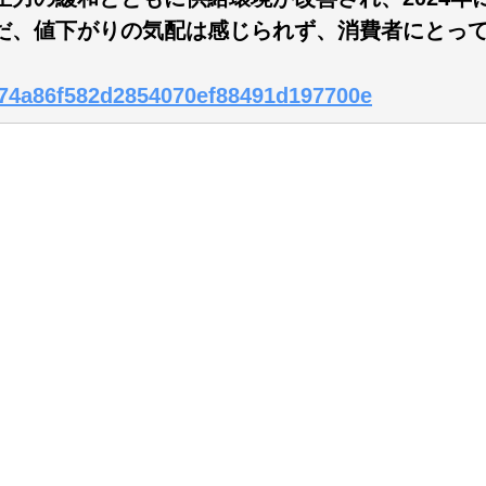
だ、値下がりの気配は感じられず、消費者にとっ
1074a86f582d2854070ef88491d197700e