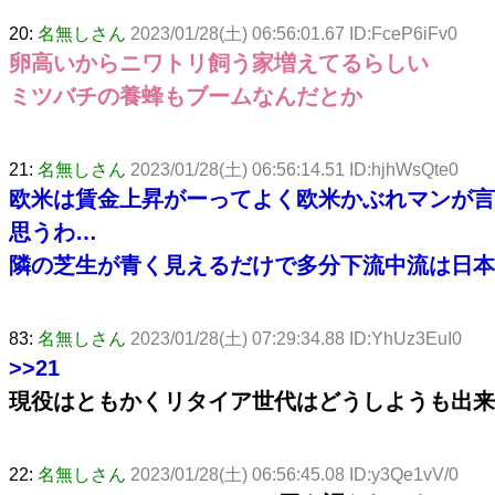
20:
名無しさん
2023/01/28(土) 06:56:01.67 ID:FceP6iFv0
卵高いからニワトリ飼う家増えてるらしい
ミツバチの養蜂もブームなんだとか
21:
名無しさん
2023/01/28(土) 06:56:14.51 ID:hjhWsQte0
欧米は賃金上昇がーってよく欧米かぶれマンが言
思うわ…
隣の芝生が青く見えるだけで多分下流中流は日本
83:
名無しさん
2023/01/28(土) 07:29:34.88 ID:YhUz3EuI0
>>21
現役はともかくリタイア世代はどうしようも出来
22:
名無しさん
2023/01/28(土) 06:56:45.08 ID:y3Qe1vV/0