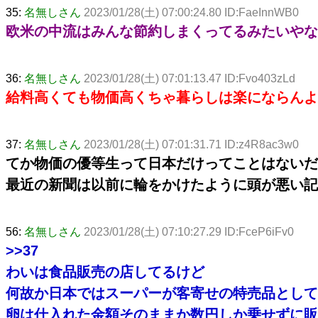
35:
名無しさん
2023/01/28(土) 07:00:24.80 ID:FaeInnWB0
欧米の中流はみんな節約しまくってるみたいやな
36:
名無しさん
2023/01/28(土) 07:01:13.47 ID:Fvo403zLd
給料高くても物価高くちゃ暮らしは楽にならんよ
37:
名無しさん
2023/01/28(土) 07:01:31.71 ID:z4R8ac3w0
てか物価の優等生って日本だけってことはないだ
最近の新聞は以前に輪をかけたように頭が悪い記
56:
名無しさん
2023/01/28(土) 07:10:27.29 ID:FceP6iFv0
>>37
わいは食品販売の店してるけど
何故か日本ではスーパーが客寄せの特売品として
卵は仕入れた金額そのままか数円しか乗せずに販