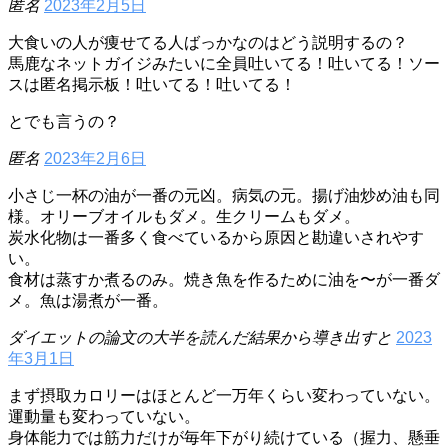
匿名
2023年2月5日
大食いの人が痩せてる人ばっかなのはどう説明するの？
馬鹿なネットガイジみたいに全員吐いてる！吐いてる！ソー
スは匿名掲示板！吐いてる！吐いてる！
とでも言うの？
匿名
2023年2月6日
小さじ一杯の油が一番の元凶。病気の元。揚げ油炒め油も同
様。オリーブオイルもダメ。生クリームもダメ。
炭水化物は一番多く食べているから原因と勘違いされやす
い。
食材は蒸すか煮るのみ。焼き魚を作るために油を〜が一番ダ
メ。魚は湯煮が一番。
ダイエットの論文の大半を読んだ結果から導き出すと
2023
年3月1日
まず摂取カロリーはほとんど一万年くらい変わっていない。
運動量も変わっていない。
身体能力では筋力だけが毎年下がり続けている（握力、懸垂