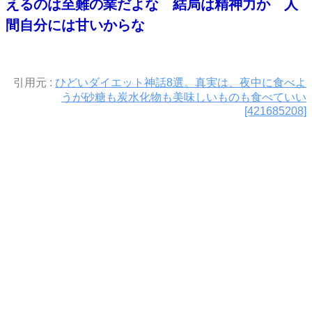
えるのは至難の業だよな 結局は精神力か 人
間自分には甘いからな
引用元 :
ひどいダイエット神話8選。真実は、夜中に食べよ
うが砂糖も炭水化物も美味しいものも食べていい
[421685208]