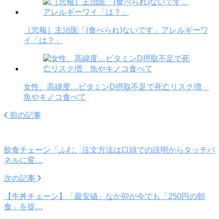
［悲報］主治医「(食べられ)ないです」アレルギーワ
イ「は？」
女性、高緯度…ビタミンD摂取不足で死亡リスク増
魚やキノコ食べて
前の記事
飲食チェーン「ふむ、注文方法は口頭での説明からタッチパ
ネルに変…
次の記事
【牛丼チェーン】「最安値」なか卯が今でも「250円の朝
食」を提…