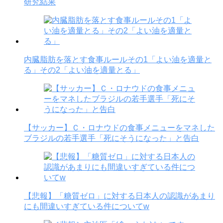
研究結果
内臓脂肪を落とす食事ルールその1「よい油を適量と
る」その2「よい油を適量とる」
【サッカー】Ｃ・ロナウドの食事メニューをマネした
ブラジルの若手選手「死にそうになった」と告白
【悲報】「糖質ゼロ」に対する日本人の認識があまり
にも間違いすぎている件についてw