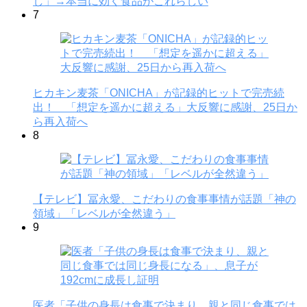
し」→本当に効く食品がこれらしい
7
ヒカキン麦茶「ONICHA」が記録的ヒットで完売続
出！ 「想定を遥かに超える」大反響に感謝、25日か
ら再入荷へ
8
【テレビ】冨永愛、こだわりの食事事情が話題「神の
領域」「レベルが全然違う」
9
医者「子供の身長は食事で決まり、親と同じ食事では