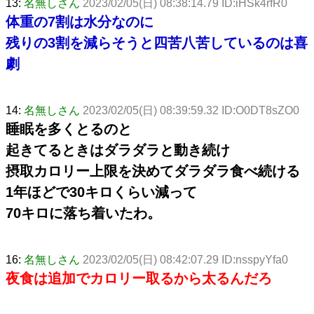
13:
名無しさん
2023/02/05(日) 08:38:14.79 ID:iHSk4rfR0
体重の7割は水分なのに
残りの3割を減らそうと四苦八苦しているのは喜
劇
14:
名無しさん
2023/02/05(日) 08:39:59.32 ID:O0DT8sZO0
睡眠を多くとるのと
起きてるときはダラダラと動き続け
摂取カロリー上限を決めてダラダラ食べ続ける
1年ほどで30キロくらい減って
70キロに落ち着いたわ。
16:
名無しさん
2023/02/05(日) 08:42:07.29 ID:nsspyYfa0
夜食は追加でカロリー取るから太るんだろ