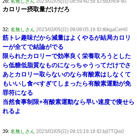
26:
名無しさん
2023/02/05(日) 08:59:40.59 ID:sdXncIF90
カロリー摂取量だけだろ
32:
名無しさん
2023/02/05(日) 09:08:05.19 ID:t6kgaCeH0
筋トレ趣味だから減量はよくやるが結局カロリ
ーが全てで結論がでる
限られたカロリーで効率良く栄養取ろうとした
ら低糖低脂質なものになっちゃうってだけでさ
あとカロリー取らないのなら有酸素はしなくて
もいいし食べすぎてしまったら有酸素運動が免
罪符になる
当然食事制限+有酸素運動なら早い速度で痩せら
れるよ
39:
名無しさん
2023/02/05(日) 09:15:19.18 ID:bjt7TQis0