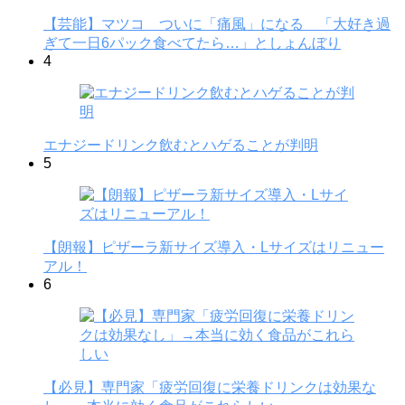
【芸能】マツコ ついに「痛風」になる 「大好き過
ぎて一日6パック食べてたら…」としょんぼり
4
エナジードリンク飲むとハゲることが判明
5
【朗報】ピザーラ新サイズ導入・Lサイズはリニュー
アル！
6
【必見】専門家「疲労回復に栄養ドリンクは効果な