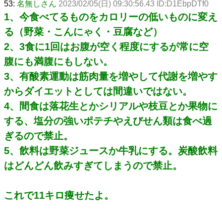
53:
名無しさん
2023/02/05(日) 09:30:56.43 ID:D1EbpDTf0
1、今食べてるものをカロリーの低いものに変え
る（野菜・こんにゃく・豆腐など）
2、3食に1回はお腹が空く程度にするが常に空
腹にも満腹にもしない。
3、有酸素運動は筋肉量を増やして代謝を増やす
からダイエットとしては間違いではない。
4、間食は落花生とかシリアルや枝豆とか果物に
する、塩分の強いポテチやえびせん類は食べ過
ぎるので禁止。
5、飲料は野菜ジュースか牛乳にする。炭酸飲料
はどんどん飲みすぎてしまうので禁止。
これで11キロ痩せたよ。