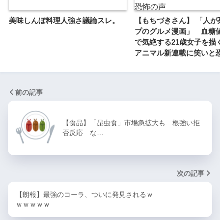
美味しんぼ料理人強さ議論スレ。
【もちづきさん】 「人が
プのグルメ漫画」 血糖
で気絶する21歳女子を描
アニマル新連載に笑いと
前の記事
【食品】「昆虫食」市場急拡大も…根強い拒
否反応 な…
次の記事
【朗報】最強のコーラ、ついに発見されるｗ
ｗｗｗｗｗ