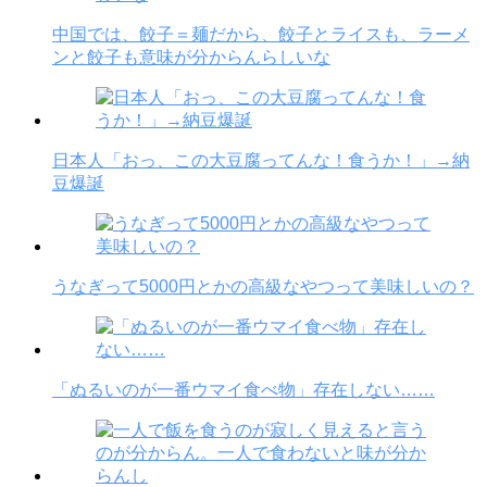
中国では、餃子＝麺だから、餃子とライスも、ラーメ
ンと餃子も意味が分からんらしいな
日本人「おっ、この大豆腐ってんな！食うか！」→納
豆爆誕
うなぎって5000円とかの高級なやつって美味しいの？
「ぬるいのが一番ウマイ食べ物」存在しない……