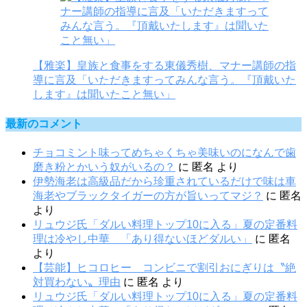
【雅楽】皇族と食事をする東儀秀樹、マナー講師の指
導に言及「いただきますってみんな言う。『頂戴いた
します』は聞いたこと無い」
最新のコメント
チョコミント味ってめちゃくちゃ美味いのになんで歯
磨き粉とかいう奴がいるの？
に
匿名
より
伊勢海老は高級品だから珍重されているだけで味は車
海老やブラックタイガーの方が旨いってマジ？
に
匿名
より
リュウジ氏「ダルい料理トップ10に入る」夏の定番料
理は冷やし中華 「あり得ないほどダルい」
に
匿名
より
【芸能】ヒコロヒー コンビニで割引おにぎりは〝絶
対買わない〟理由
に
匿名
より
リュウジ氏「ダルい料理トップ10に入る」夏の定番料