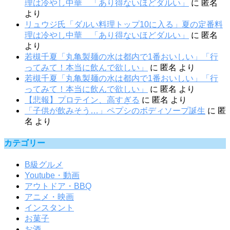
理は冷やし中華 「あり得ないほどダルい」
に
匿名
より
リュウジ氏「ダルい料理トップ10に入る」夏の定番料
理は冷やし中華 「あり得ないほどダルい」
に
匿名
より
若槻千夏「丸亀製麺の水は都内で1番おいしい」「行
ってみて！本当に飲んで欲しい」
に
匿名
より
若槻千夏「丸亀製麺の水は都内で1番おいしい」「行
ってみて！本当に飲んで欲しい」
に
匿名
より
【悲報】プロテイン、高すぎる
に
匿名
より
「子供が飲みそう…」ペプシのボディソープ誕生
に
匿
名
より
カテゴリー
B級グルメ
Youtube・動画
アウトドア・BBQ
アニメ・映画
インスタント
お菓子
お酒