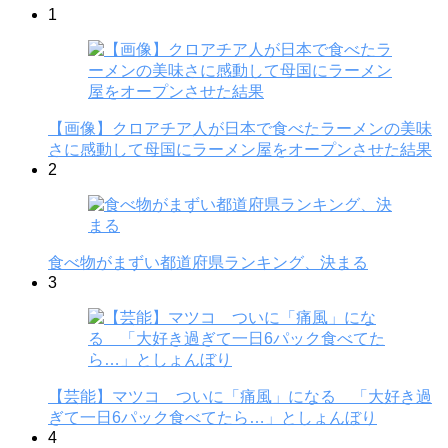
1
【画像】クロアチア人が日本で食べたラーメンの美味
さに感動して母国にラーメン屋をオープンさせた結果
2
食べ物がまずい都道府県ランキング、決まる
3
【芸能】マツコ ついに「痛風」になる 「大好き過
ぎて一日6パック食べてたら…」としょんぼり
4