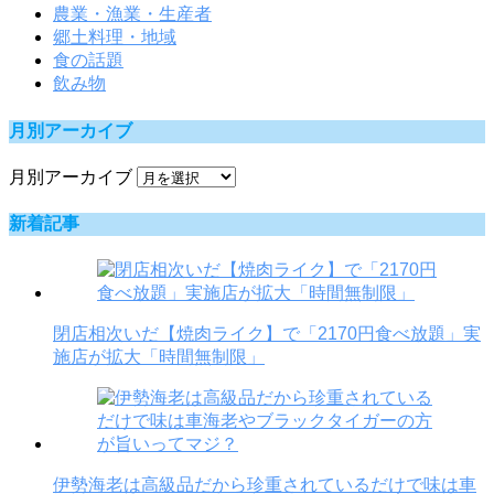
農業・漁業・生産者
郷土料理・地域
食の話題
飲み物
月別アーカイブ
月別アーカイブ
新着記事
閉店相次いだ【焼肉ライク】で「2170円食べ放題」実
施店が拡大「時間無制限」
伊勢海老は高級品だから珍重されているだけで味は車