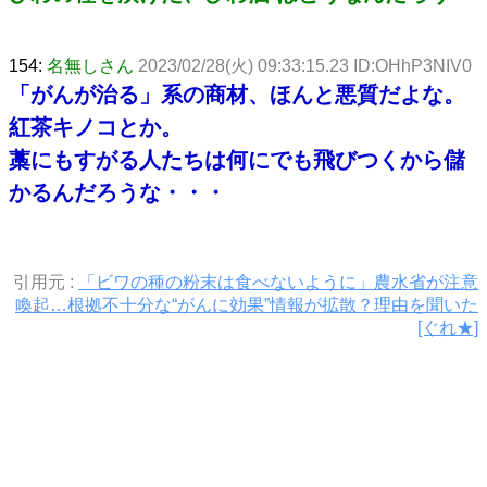
154:
名無しさん
2023/02/28(火) 09:33:15.23 ID:OHhP3NIV0
「がんが治る」系の商材、ほんと悪質だよな。
紅茶キノコとか。
藁にもすがる人たちは何にでも飛びつくから儲
かるんだろうな・・・
引用元 :
「ビワの種の粉末は食べないように」農水省が注意
喚起…根拠不十分な“がんに効果”情報が拡散？理由を聞いた
[ぐれ★]