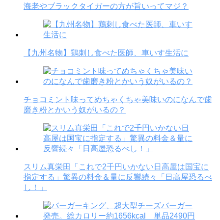
海老やブラックタイガーの方が旨いってマジ？
【九州名物】鶏刺し食べた医師、車いす生活に
チョコミント味ってめちゃくちゃ美味いのになんで歯
磨き粉とかいう奴がいるの？
スリム真栄田「これで2千円いかない日高屋は国宝に
指定する」驚異の料金＆量に反響続々「日高屋恐るべ
し！」