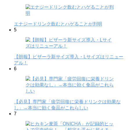
エナジードリンク飲むとハゲることが判明
5
【朗報】ピザーラ新サイズ導入・Lサイズはリニュー
アル！
6
【必見】専門家「疲労回復に栄養ドリンクは効果な
し」→本当に効く食品がこれらしい
7