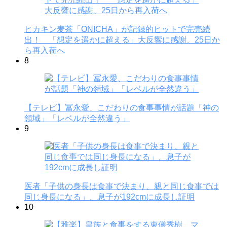
ヒカキン麦茶「ONICHA」が記録的ヒットで完売続
出！ 「想定を遥かに超える」大反響に感謝、25日か
ら再入荷へ
8
【テレビ】冨永愛、こだわりの食事事情が話題「神の
領域」「レベルが全然違う」
9
医者「子供の身長は食事で決まり、親と同じ食事では
同じ身長になる」、息子が192cmに成長し証明
10