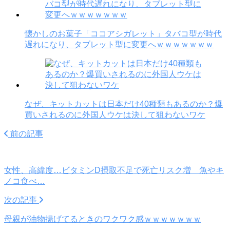
懐かしのお菓子「ココアシガレット」タバコ型が時代
遅れになり、タブレット型に変更へｗｗｗｗｗｗｗ
なぜ、キットカットは日本だけ40種類もあるのか？爆
買いされるのに外国人ウケは決して狙わないワケ
前の記事
女性、高緯度…ビタミンD摂取不足で死亡リスク増 魚やキ
ノコ食べ…
次の記事
母親が油物揚げてるときのワクワク感ｗｗｗｗｗｗｗ