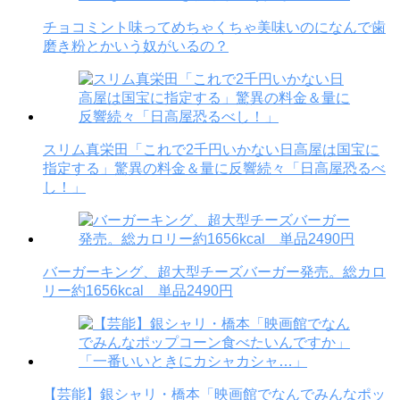
チョコミント味ってめちゃくちゃ美味いのになんで歯
磨き粉とかいう奴がいるの？
スリム真栄田「これで2千円いかない日高屋は国宝に
指定する」驚異の料金＆量に反響続々「日高屋恐るべ
し！」
バーガーキング、超大型チーズバーガー発売。総カロ
リー約1656kcal 単品2490円
【芸能】銀シャリ・橋本「映画館でなんでみんなポッ