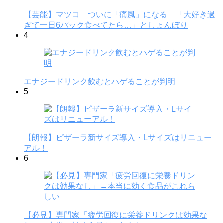
【芸能】マツコ ついに「痛風」になる 「大好き過
ぎて一日6パック食べてたら…」としょんぼり
4
エナジードリンク飲むとハゲることが判明
5
【朗報】ピザーラ新サイズ導入・Lサイズはリニュー
アル！
6
【必見】専門家「疲労回復に栄養ドリンクは効果な