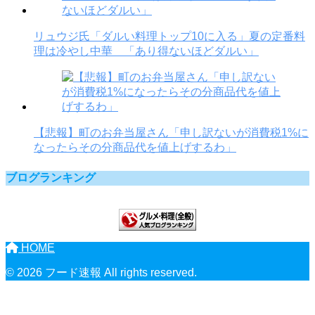
リュウジ氏「ダルい料理トップ10に入る」夏の定番料
理は冷やし中華 「あり得ないほどダルい」
【悲報】町のお弁当屋さん「申し訳ないが消費税1%に
なったらその分商品代を値上げするわ」
ブログランキング
HOME
© 2026 フード速報 All rights reserved.