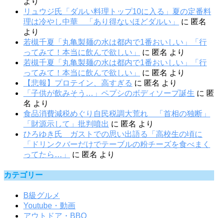
より
リュウジ氏「ダルい料理トップ10に入る」夏の定番料
理は冷やし中華 「あり得ないほどダルい」
に
匿名
より
若槻千夏「丸亀製麺の水は都内で1番おいしい」「行
ってみて！本当に飲んで欲しい」
に
匿名
より
若槻千夏「丸亀製麺の水は都内で1番おいしい」「行
ってみて！本当に飲んで欲しい」
に
匿名
より
【悲報】プロテイン、高すぎる
に
匿名
より
「子供が飲みそう…」ペプシのボディソープ誕生
に
匿
名
より
食品消費減税めぐり自民税調大荒れ 「首相の独断」
「財源示して」批判噴出
に
匿名
より
ひろゆき氏 ガストでの思い出語る「高校生の頃に
「ドリンクバーだけでテーブルの粉チーズを食べまく
ってたら…」
に
匿名
より
カテゴリー
B級グルメ
Youtube・動画
アウトドア・BBQ