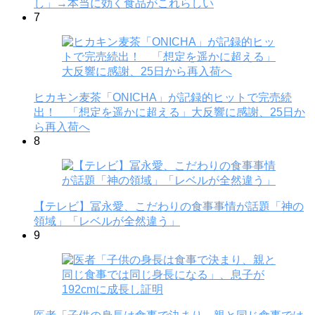
し」→本当に効く食品がこれらしい
7
ヒカキン麦茶「ONICHA」が記録的ヒットで完売続
出！ 「想定を遥かに超える」大反響に感謝、25日か
ら再入荷へ
8
【テレビ】冨永愛、こだわりの食事事情が話題「神の
領域」「レベルが全然違う」
9