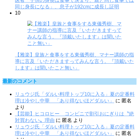
医者「子供の身長は食事で決まり、親と同じ食事では
同じ身長になる」、息子が192cmに成長し証明
10
【雅楽】皇族と食事をする東儀秀樹、マナー講師の指
導に言及「いただきますってみんな言う。『頂戴いた
します』は聞いたこと無い」
最新のコメント
リュウジ氏「ダルい料理トップ10に入る」夏の定番料
理は冷やし中華 「あり得ないほどダルい」
に
匿名
より
【芸能】ヒコロヒー コンビニで割引おにぎりは〝絶
対買わない〟理由
に
匿名
より
リュウジ氏「ダルい料理トップ10に入る」夏の定番料
理は冷やし中華 「あり得ないほどダルい」
に
匿名