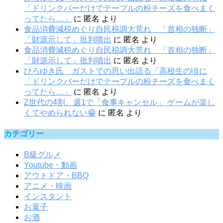
「ドリンクバーだけでテーブルの粉チーズを食べまく
ってたら…」
に
匿名
より
食品消費減税めぐり自民税調大荒れ 「首相の独断」
「財源示して」批判噴出
に
匿名
より
食品消費減税めぐり自民税調大荒れ 「首相の独断」
「財源示して」批判噴出
に
匿名
より
ひろゆき氏 ガストでの思い出語る「高校生の頃に
「ドリンクバーだけでテーブルの粉チーズを食べまく
ってたら…」
に
匿名
より
Z世代の4割、週1で「食事キャンセル」 ゲームが楽し
くてやめられない😁
に
匿名
より
カテゴリー
B級グルメ
Youtube・動画
アウトドア・BBQ
アニメ・映画
インスタント
お菓子
お酒