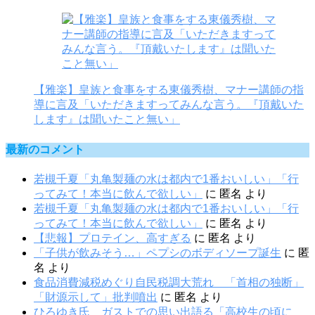
【雅楽】皇族と食事をする東儀秀樹、マナー講師の指
導に言及「いただきますってみんな言う。『頂戴いた
します』は聞いたこと無い」
最新のコメント
若槻千夏「丸亀製麺の水は都内で1番おいしい」「行
ってみて！本当に飲んで欲しい」
に
匿名
より
若槻千夏「丸亀製麺の水は都内で1番おいしい」「行
ってみて！本当に飲んで欲しい」
に
匿名
より
【悲報】プロテイン、高すぎる
に
匿名
より
「子供が飲みそう…」ペプシのボディソープ誕生
に
匿
名
より
食品消費減税めぐり自民税調大荒れ 「首相の独断」
「財源示して」批判噴出
に
匿名
より
ひろゆき氏 ガストでの思い出語る「高校生の頃に