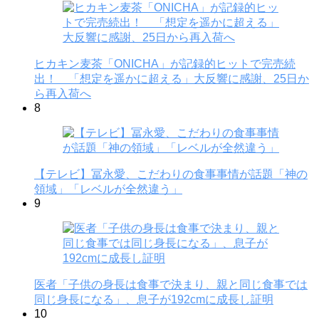
ヒカキン麦茶「ONICHA」が記録的ヒットで完売続
出！ 「想定を遥かに超える」大反響に感謝、25日か
ら再入荷へ
8
【テレビ】冨永愛、こだわりの食事事情が話題「神の
領域」「レベルが全然違う」
9
医者「子供の身長は食事で決まり、親と同じ食事では
同じ身長になる」、息子が192cmに成長し証明
10