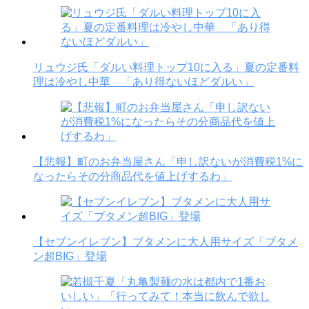
リュウジ氏「ダルい料理トップ10に入る」夏の定番料
理は冷やし中華 「あり得ないほどダルい」
【悲報】町のお弁当屋さん「申し訳ないが消費税1%に
なったらその分商品代を値上げするわ」
【セブンイレブン】ブタメンに大人用サイズ「ブタメ
ン超BIG」登場