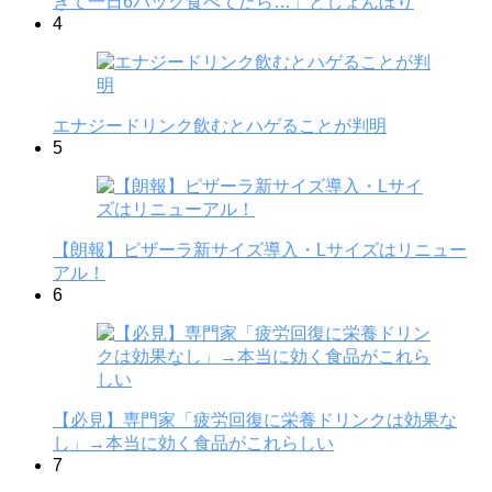
ぎて一日6パック食べてたら…」としょんぼり
4
エナジードリンク飲むとハゲることが判明
5
【朗報】ピザーラ新サイズ導入・Lサイズはリニュー
アル！
6
【必見】専門家「疲労回復に栄養ドリンクは効果な
し」→本当に効く食品がこれらしい
7