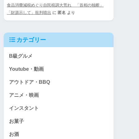
食品消費減税めぐり自民税調大荒れ 「首相の独断」
「財源示して」批判噴出
に
匿名
より
カテゴリー
B級グルメ
Youtube・動画
アウトドア・BBQ
アニメ・映画
インスタント
お菓子
お酒