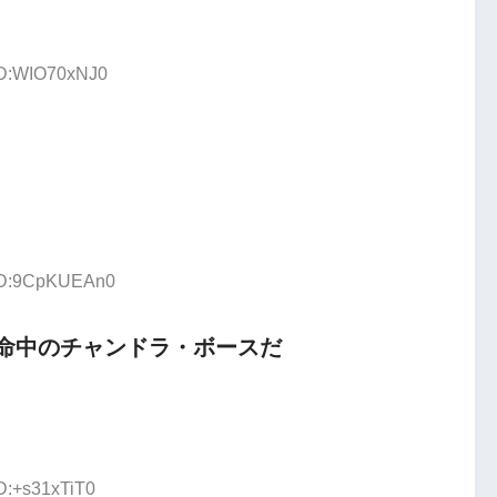
 ID:WIO70xNJ0
 ID:9CpKUEAn0
命中のチャンドラ・ボースだ
ID:+s31xTiT0