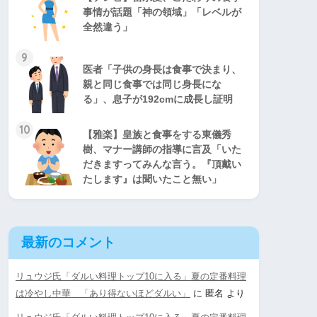
事情が話題「神の領域」「レベルが
全然違う」
9
医者「子供の身長は食事で決まり、
親と同じ食事では同じ身長にな
る」、息子が192cmに成長し証明
10
【雅楽】皇族と食事をする東儀秀
樹、マナー講師の指導に言及「いた
だきますってみんな言う。『頂戴い
たします』は聞いたこと無い」
最新のコメント
リュウジ氏「ダルい料理トップ10に入る」夏の定番料理
は冷やし中華 「あり得ないほどダルい」
に
匿名
より