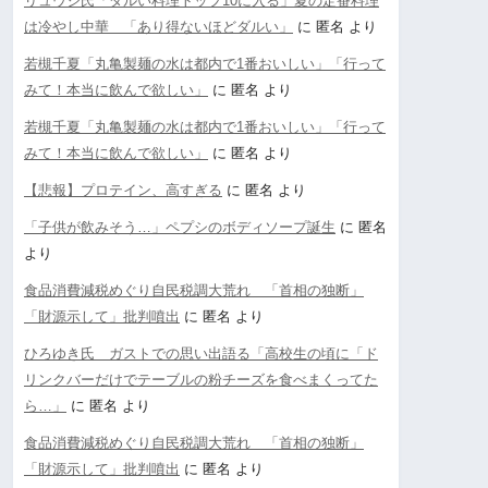
リュウジ氏「ダルい料理トップ10に入る」夏の定番料理
は冷やし中華 「あり得ないほどダルい」
に
匿名
より
若槻千夏「丸亀製麺の水は都内で1番おいしい」「行って
みて！本当に飲んで欲しい」
に
匿名
より
若槻千夏「丸亀製麺の水は都内で1番おいしい」「行って
みて！本当に飲んで欲しい」
に
匿名
より
【悲報】プロテイン、高すぎる
に
匿名
より
「子供が飲みそう…」ペプシのボディソープ誕生
に
匿名
より
食品消費減税めぐり自民税調大荒れ 「首相の独断」
「財源示して」批判噴出
に
匿名
より
ひろゆき氏 ガストでの思い出語る「高校生の頃に「ド
リンクバーだけでテーブルの粉チーズを食べまくってた
ら…」
に
匿名
より
食品消費減税めぐり自民税調大荒れ 「首相の独断」
「財源示して」批判噴出
に
匿名
より