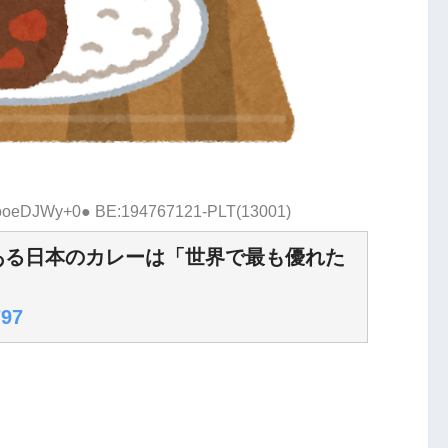
D:ooeDJWy+0● BE:194767121-PLT(13001)
ある日本のカレーは「世界で最も優れた
797