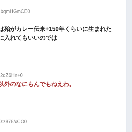
 ID:bqmHGmCE0
殆がカレー伝来+150年くらいに生まれた
に入れてもいいのでは
:v2qZ6Hn+0
以外のなにもんでもねえわ。
ID:z878/xCO0