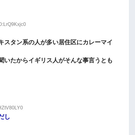
ID:LrQ9Kxjc0
キスタン系の人が多い居住区にカレーマイ
聞いたからイギリス人がそんな事言うとも
:HZtV80LY0
だし