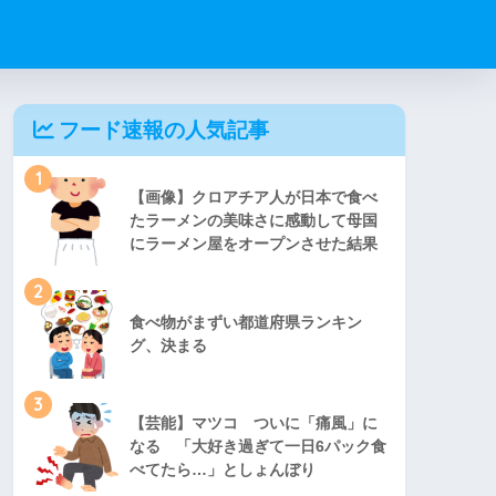
フード速報の人気記事
1
【画像】クロアチア人が日本で食べ
たラーメンの美味さに感動して母国
にラーメン屋をオープンさせた結果
2
食べ物がまずい都道府県ランキン
グ、決まる
3
【芸能】マツコ ついに「痛風」に
なる 「大好き過ぎて一日6パック食
べてたら…」としょんぼり