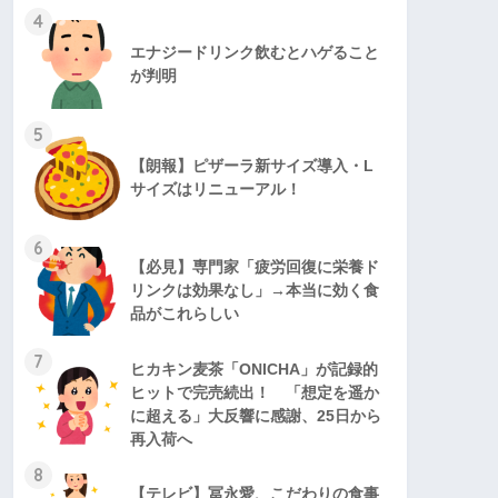
4
エナジードリンク飲むとハゲること
が判明
5
【朗報】ピザーラ新サイズ導入・L
サイズはリニューアル！
6
【必見】専門家「疲労回復に栄養ド
リンクは効果なし」→本当に効く食
品がこれらしい
7
ヒカキン麦茶「ONICHA」が記録的
ヒットで完売続出！ 「想定を遥か
に超える」大反響に感謝、25日から
再入荷へ
8
【テレビ】冨永愛、こだわりの食事