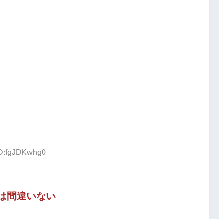
ID:fgJDKwhg0
は間違いない