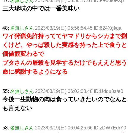
47:
名無しさん
2023/03/19(日) 05:56:17.61 ID:P+o6t0FXp
三大珍味の中では一番美味い
48:
名無しさん
2023/03/19(日) 05:56:54.45 ID:624Xgf/qa
ワイ狩猟免許持っててヤマドリからシカまで捌
くけど、やっぱ殺した実感を持った上で食うと
価値観変わるで
ブタさんの屠殺を見学するだけでもええと思う
命に感謝するようになる
55:
名無しさん
2023/03/19(日) 06:02:03.48 ID:Udqu8a/e0
今後一生動物の肉は食っていきたいのでなんと
も言えない
58:
名無しさん
2023/03/19(日) 06:04:25.66 ID:zDW7EdrY0