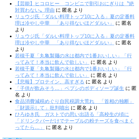
【芸能】ヒコロヒー コンビニで割引おにぎりは〝絶
対買わない〟理由
に
匿名
より
リュウジ氏「ダルい料理トップ10に入る」夏の定番料
理は冷やし中華 「あり得ないほどダルい」
に
匿名
より
リュウジ氏「ダルい料理トップ10に入る」夏の定番料
理は冷やし中華 「あり得ないほどダルい」
に
匿名
より
若槻千夏「丸亀製麺の水は都内で1番おいしい」「行
ってみて！本当に飲んで欲しい」
に
匿名
より
若槻千夏「丸亀製麺の水は都内で1番おいしい」「行
ってみて！本当に飲んで欲しい」
に
匿名
より
【悲報】プロテイン、高すぎる
に
匿名
より
「子供が飲みそう…」ペプシのボディソープ誕生
に
匿
名
より
食品消費減税めぐり自民税調大荒れ 「首相の独断」
「財源示して」批判噴出
に
匿名
より
ひろゆき氏 ガストでの思い出語る「高校生の頃に
「ドリンクバーだけでテーブルの粉チーズを食べまく
ってたら…」
に
匿名
より