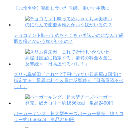
【九州名物】鶏刺し食べた医師、車いす生活に
チョコミント味ってめちゃくちゃ美味いのになんで歯
磨き粉とかいう奴がいるの？
スリム真栄田「これで2千円いかない日高屋は国宝に
指定する」驚異の料金＆量に反響続々「日高屋恐るべ
し！」
バーガーキング、超大型チーズバーガー発売。総カロ
リー約1656kcal 単品2490円