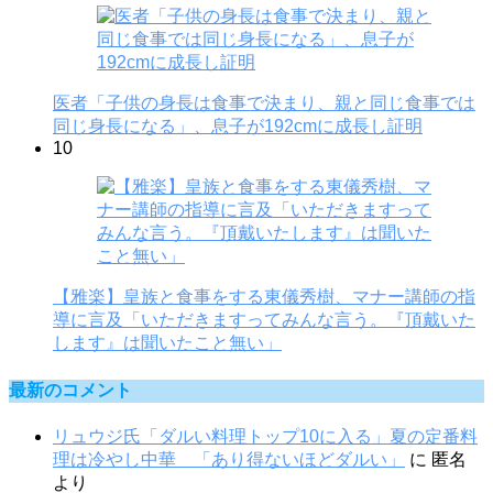
医者「子供の身長は食事で決まり、親と同じ食事では
同じ身長になる」、息子が192cmに成長し証明
10
【雅楽】皇族と食事をする東儀秀樹、マナー講師の指
導に言及「いただきますってみんな言う。『頂戴いた
します』は聞いたこと無い」
最新のコメント
リュウジ氏「ダルい料理トップ10に入る」夏の定番料
理は冷やし中華 「あり得ないほどダルい」
に
匿名
より