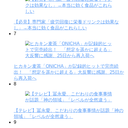
【必見】専門家「疲労回復に栄養ドリンクは効果な
し」→本当に効く食品がこれらしい
7
ヒカキン麦茶「ONICHA」が記録的ヒットで完売続
出！ 「想定を遥かに超える」大反響に感謝、25日か
ら再入荷へ
8
【テレビ】冨永愛、こだわりの食事事情が話題「神の
領域」「レベルが全然違う」
9