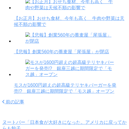
【お正月】おせち食材、今年も高く 牛肉や野菜は天
候不順の影響で
【悲報】創業560年の蕎麦屋「尾張屋」が閉店
モスが1600円超えの超高級テリヤキバーガーを発
売!? 銀座三越に期間限定で「モス越」オープン
前の記事
ヌートバー「日本食が大好きになった。アメリカに戻ってか
らも餃子…