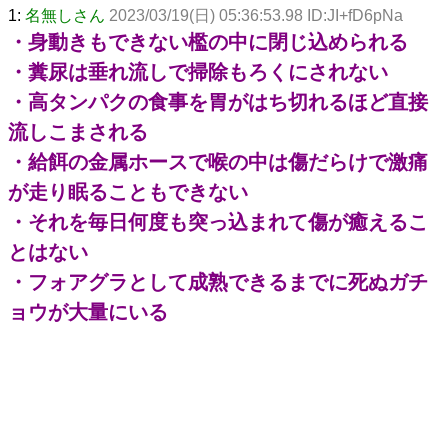
1:
名無しさん
2023/03/19(日) 05:36:53.98 ID:JI+fD6pNa
・身動きもできない檻の中に閉じ込められる
・糞尿は垂れ流しで掃除もろくにされない
・高タンパクの食事を胃がはち切れるほど直接
流しこまされる
・給餌の金属ホースで喉の中は傷だらけで激痛
が走り眠ることもできない
・それを毎日何度も突っ込まれて傷が癒えるこ
とはない
・フォアグラとして成熟できるまでに死ぬガチ
ョウが大量にいる