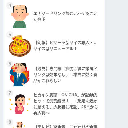
4
エナジードリンク飲むとハゲること
が判明
5
【朗報】ピザーラ新サイズ導入・L
サイズはリニューアル！
6
【必見】専門家「疲労回復に栄養ド
リンクは効果なし」→本当に効く食
品がこれらしい
7
ヒカキン麦茶「ONICHA」が記録的
ヒットで完売続出！ 「想定を遥か
に超える」大反響に感謝、25日から
再入荷へ
8
【テレビ】冨永愛、こだわりの食事