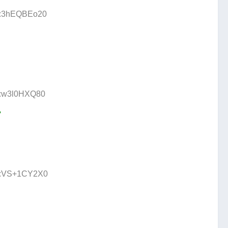
ID:3hEQBEo20
ID:w3l0HXQ80
。
ID:VS+1CY2X0