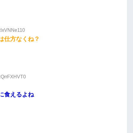
D:lxVNNe110
は仕方なくね？
D:QrrFXHVT0
に食えるよね