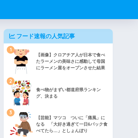
フード速報の人気記事
1
【画像】クロアチア人が日本で食べ
たラーメンの美味さに感動して母国
にラーメン屋をオープンさせた結果
2
食べ物がまずい都道府県ランキン
グ、決まる
3
【芸能】マツコ ついに「痛風」に
なる 「大好き過ぎて一日6パック食
べてたら…」としょんぼり