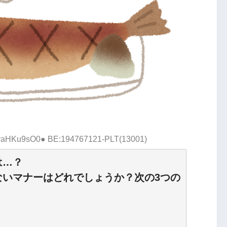
D:yaHKu9sO0● BE:194767121-PLT(13001)
は…？
ないマナーはどれでしょうか？次の3つの