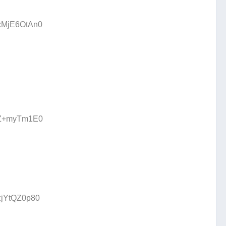
D:MjE6OtAn0
D:Z+myTm1E0
D:jYtQZ0p80