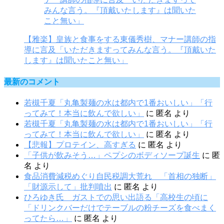
【雅楽】皇族と食事をする東儀秀樹、マナー講師の指
導に言及「いただきますってみんな言う。『頂戴いた
します』は聞いたこと無い」
最新のコメント
若槻千夏「丸亀製麺の水は都内で1番おいしい」「行
ってみて！本当に飲んで欲しい」
に
匿名
より
若槻千夏「丸亀製麺の水は都内で1番おいしい」「行
ってみて！本当に飲んで欲しい」
に
匿名
より
【悲報】プロテイン、高すぎる
に
匿名
より
「子供が飲みそう…」ペプシのボディソープ誕生
に
匿
名
より
食品消費減税めぐり自民税調大荒れ 「首相の独断」
「財源示して」批判噴出
に
匿名
より
ひろゆき氏 ガストでの思い出語る「高校生の頃に
「ドリンクバーだけでテーブルの粉チーズを食べまく
ってたら…」
に
匿名
より