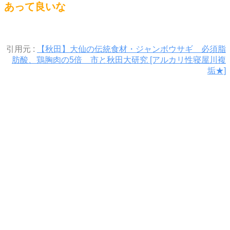
あって良いな
引用元 :
【秋田】大仙の伝統食材・ジャンボウサギ 必須脂
肪酸、鶏胸肉の5倍 市と秋田大研究 [アルカリ性寝屋川複
垢★]