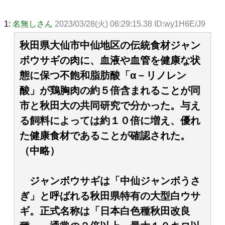
1:
名無しさん
2023/03/28(火) 06:29:15.38 ID:wy1H6E/J9
秋田県大仙市中仙地区の伝統食材ジャン
ボウサギの肉に、血液や血管を健康な状
態に保つ不飽和脂肪酸「α－リノレン
酸」が鶏胸肉の約５倍含まれることが同
市と秋田大の共同研究で分かった。与え
る飼料によっては約１０倍に増え、優れ
た健康食材であることが確認された。
（中略）
ジャンボウサギは「中仙ジャンボうさ
ぎ」と呼ばれる秋田県特有の大型白ウサ
ギ。正式名称は「日本白色種秋田改良