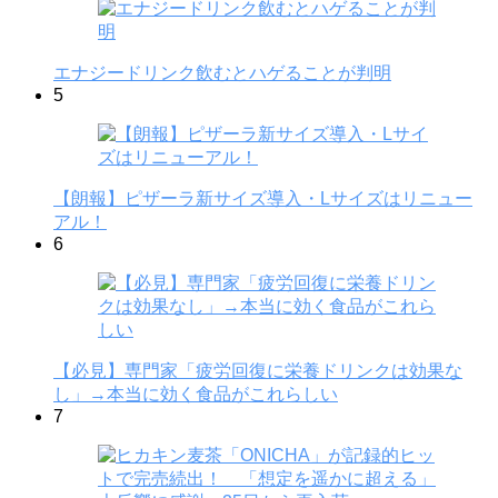
エナジードリンク飲むとハゲることが判明
5
【朗報】ピザーラ新サイズ導入・Lサイズはリニュー
アル！
6
【必見】専門家「疲労回復に栄養ドリンクは効果な
し」→本当に効く食品がこれらしい
7