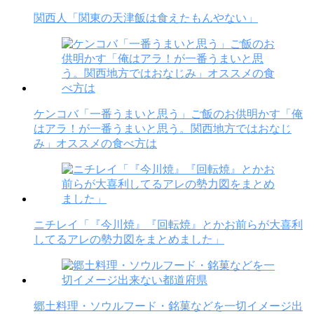
関西人「関東の天津飯は食えたもんやない」
ケンコバ「一番うまいと思う」ご飯のお供明かす「俺
はアラ！が一番うまいと思う。関西地方ではおなじ
み」オススメの食べ方は
ニチレイ「『今川焼』『回転焼』とかお前らが大喜利
してるアレの勢力図をまとめました」
郷土料理・ソウルフード・銘菓などを一切イメージ出