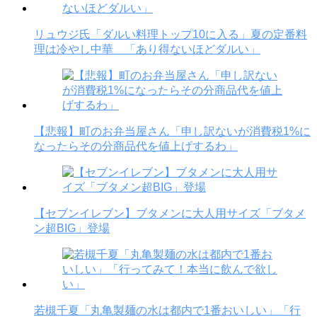
リュウジ氏「ダルい料理トップ10に入る」夏の定番料
理は冷やし中華 「あり得ないほどダルい」
【悲報】町のお弁当屋さん「申し訳ないが消費税1%に
なったらその分商品代を値上げするわ」
【セブンイレブン】ブタメンに大人用サイズ「ブタメ
ン超BIG」登場
若槻千夏「丸亀製麺の水は都内で1番おいしい」「行