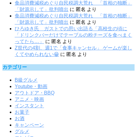
食品消費減税めぐり自民税調大荒れ 「首相の独断」
「財源示して」批判噴出
に
匿名
より
食品消費減税めぐり自民税調大荒れ 「首相の独断」
「財源示して」批判噴出
に
匿名
より
ひろゆき氏 ガストでの思い出語る「高校生の頃に
「ドリンクバーだけでテーブルの粉チーズを食べまく
ってたら…」
に
匿名
より
Z世代の4割、週1で「食事キャンセル」 ゲームが楽し
くてやめられない😁
に
匿名
より
カテゴリー
B級グルメ
Youtube・動画
アウトドア・BBQ
アニメ・映画
インスタント
お菓子
お酒
キャンペーン
グルメ