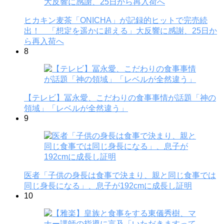
ヒカキン麦茶「ONICHA」が記録的ヒットで完売続
出！ 「想定を遥かに超える」大反響に感謝、25日か
ら再入荷へ
8
【テレビ】冨永愛、こだわりの食事事情が話題「神の
領域」「レベルが全然違う」
9
医者「子供の身長は食事で決まり、親と同じ食事では
同じ身長になる」、息子が192cmに成長し証明
10