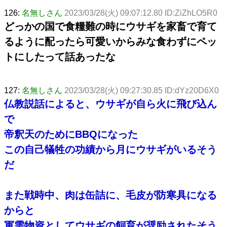
126:
名無しさん
2023/03/28(火) 09:07:12.80 ID:ZiZhLO5R0
どっかの国で食糧難の時にウサギを家畜で育て
るように配ったら可愛いからみな食わずにペッ
トにしたって話あったな
127:
名無しさん
2023/03/28(火) 09:27:30.85 ID:dYz20D6X0
仏教説話によると、ウサギが自ら火に飛び込ん
で
帝釈天のためにBBQになった
この自己犠牲の功績から月にウサギがいるそう
だ
また戦時中、肉は缶詰に、毛皮が防寒具になる
からと
軍需物資としてウサギの飼育が奨励されたそう