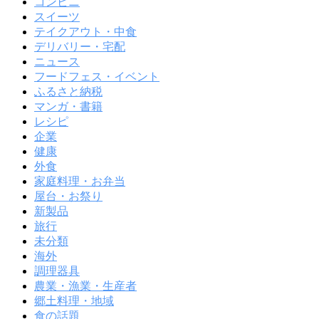
コンビニ
スイーツ
テイクアウト・中食
デリバリー・宅配
ニュース
フードフェス・イベント
ふるさと納税
マンガ・書籍
レシピ
企業
健康
外食
家庭料理・お弁当
屋台・お祭り
新製品
旅行
未分類
海外
調理器具
農業・漁業・生産者
郷土料理・地域
食の話題