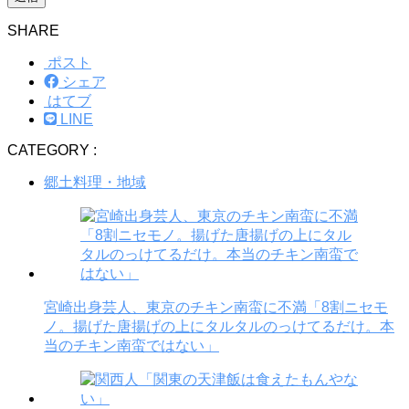
SHARE
ポスト
シェア
はてブ
LINE
CATEGORY :
郷土料理・地域
宮崎出身芸人、東京のチキン南蛮に不満「8割ニセモ
ノ。揚げた唐揚げの上にタルタルのっけてるだけ。本
当のチキン南蛮ではない」