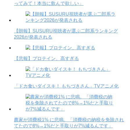
ってみて！本当に飲んで欲しい」
【朗報】SUSURU視聴者が選ぶ二郎系ランキング
2026が発表される
【悲報】プロテイン、高すぎる
「ドカ食いダイスキ！ もちづきさん」TVアニメ化
農家が消費税1% に悲鳴。「消費税の納税を免除され
てたので8%→1%だと手取りが7%減るんです」