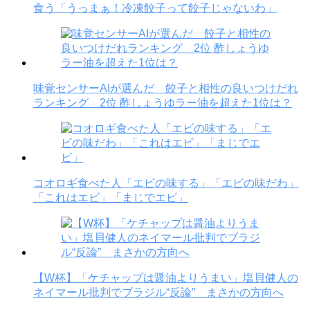
食う「うっまぁ！冷凍餃子って餃子じゃないわ」
味覚センサーAIが選んだ 餃子と相性の良いつけだれ
ランキング 2位 酢しょうゆラー油を超えた1位は？
コオロギ食べた人「エビの味する」「エビの味だわ」
「これはエビ」「まじでエビ」
【W杯】「ケチャップは醤油よりうまい」塩貝健人の
ネイマール批判でブラジル“反論” まさかの方向へ