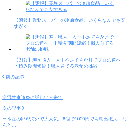
【朗報】業務スーパーの冷凍食品、いくらなんでも安
すぎる
【朗報】寿司職人、人手不足で４か月でプロの道へ
下積み期間短縮！職人育てる老舗の挑戦
前の記事
逆流性食道炎に詳しい人来て
次の記事
日本産の卵が海外で大人気。6個で1000円でも輸出拡大。な
んと…