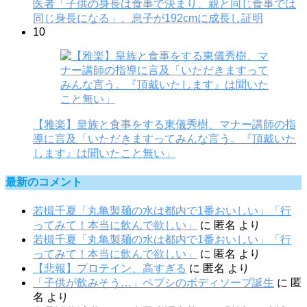
医者「子供の身長は食事で決まり、親と同じ食事では
同じ身長になる」、息子が192cmに成長し証明
10
【雅楽】皇族と食事をする東儀秀樹、マナー講師の指
導に言及「いただきますってみんな言う。『頂戴いた
します』は聞いたこと無い」
最新のコメント
若槻千夏「丸亀製麺の水は都内で1番おいしい」「行
ってみて！本当に飲んで欲しい」
に
匿名
より
若槻千夏「丸亀製麺の水は都内で1番おいしい」「行
ってみて！本当に飲んで欲しい」
に
匿名
より
【悲報】プロテイン、高すぎる
に
匿名
より
「子供が飲みそう…」ペプシのボディソープ誕生
に
匿
名
より