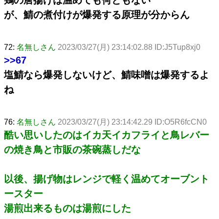
が、鯖の煮付けが爆発する原理が分からん
72:
名無しさん
2023/03/27(月) 23:14:02.88 ID:J5Tup8xj0
>>67
塩鯖なら爆発しないけど、鯖味噌は爆発するよ
ね
76:
名無しさん
2023/03/27(月) 23:14:42.29 ID:O5R6fcCN0
酷い思いしたのはイカ天イカフライと鳥レバー
の焼き鳥と市販の茶碗蒸しだな
以後、揚げ物はレンジで軽く温めてオーブント
ースター
湯煎出来るものは湯煎にした