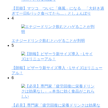
【芸能】マツコ ついに「痛風」になる 「大好き過
ぎて一日6パック食べてたら…」としょんぼり
4
エナジードリンク飲むとハゲることが判明
5
【朗報】ピザーラ新サイズ導入・Lサイズはリニュー
アル！
6
【必見】専門家「疲労回復に栄養ドリンクは効果な