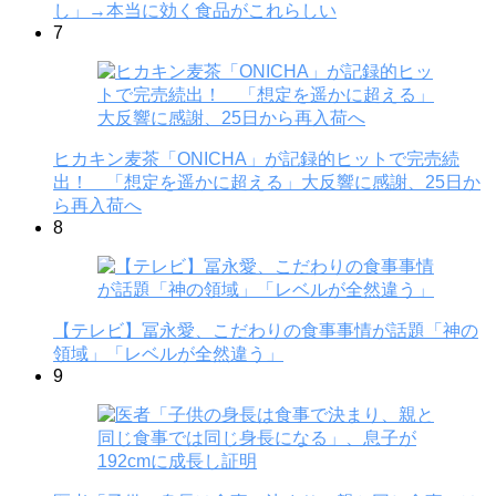
し」→本当に効く食品がこれらしい
7
ヒカキン麦茶「ONICHA」が記録的ヒットで完売続
出！ 「想定を遥かに超える」大反響に感謝、25日か
ら再入荷へ
8
【テレビ】冨永愛、こだわりの食事事情が話題「神の
領域」「レベルが全然違う」
9