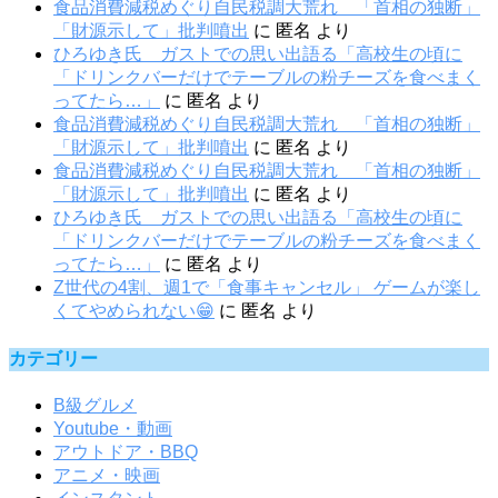
食品消費減税めぐり自民税調大荒れ 「首相の独断」
「財源示して」批判噴出
に
匿名
より
ひろゆき氏 ガストでの思い出語る「高校生の頃に
「ドリンクバーだけでテーブルの粉チーズを食べまく
ってたら…」
に
匿名
より
食品消費減税めぐり自民税調大荒れ 「首相の独断」
「財源示して」批判噴出
に
匿名
より
食品消費減税めぐり自民税調大荒れ 「首相の独断」
「財源示して」批判噴出
に
匿名
より
ひろゆき氏 ガストでの思い出語る「高校生の頃に
「ドリンクバーだけでテーブルの粉チーズを食べまく
ってたら…」
に
匿名
より
Z世代の4割、週1で「食事キャンセル」 ゲームが楽し
くてやめられない😁
に
匿名
より
カテゴリー
B級グルメ
Youtube・動画
アウトドア・BBQ
アニメ・映画