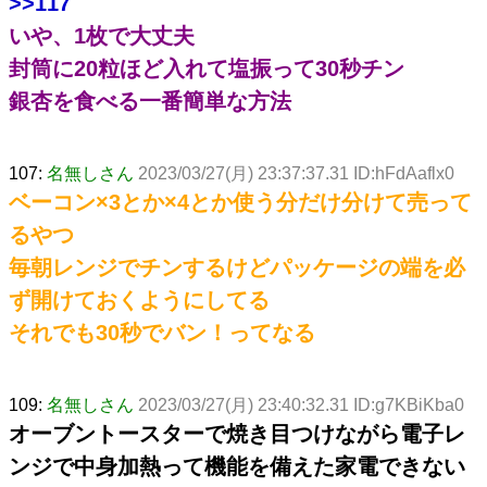
>>117
いや、1枚で大丈夫
封筒に20粒ほど入れて塩振って30秒チン
銀杏を食べる一番簡単な方法
107:
名無しさん
2023/03/27(月) 23:37:37.31 ID:hFdAaflx0
ベーコン×3とか×4とか使う分だけ分けて売って
るやつ
毎朝レンジでチンするけどパッケージの端を必
ず開けておくようにしてる
それでも30秒でバン！ってなる
109:
名無しさん
2023/03/27(月) 23:40:32.31 ID:g7KBiKba0
オーブントースターで焼き目つけながら電子レ
ンジで中身加熱って機能を備えた家電できない