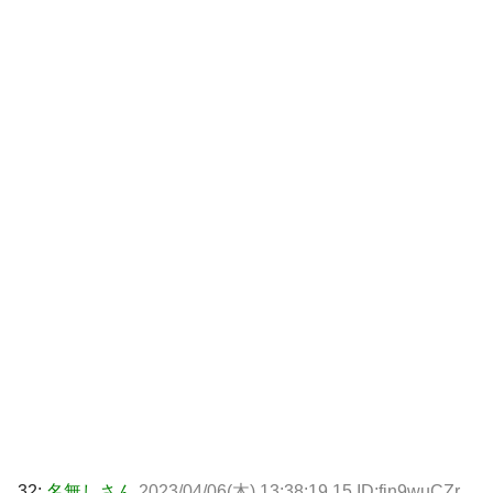
32:
名無しさん
2023/04/06(木) 13:38:19.15 ID:fjn9wuCZr