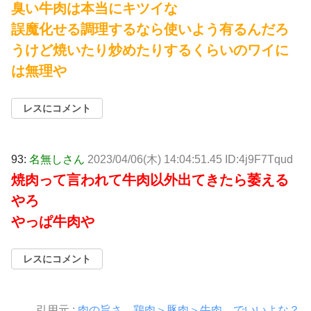
臭い牛肉は本当にキツイな
誤魔化せる調理するなら使いよう有るんだろ
うけど焼いたり炒めたりするくらいのワイに
は無理や
レスにコメント
93:
名無しさん
2023/04/06(木) 14:04:51.45 ID:4j9F7Tqud
焼肉って言われて牛肉以外出てきたら萎える
やろ
やっぱ牛肉や
レスにコメント
引用元 :
肉の旨さ 鶏肉＞豚肉＞牛肉 でいいよな？