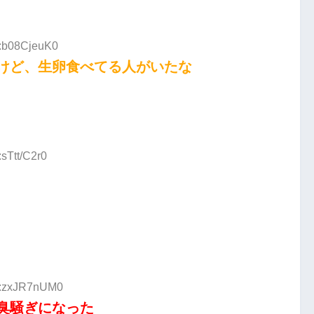
D:b08CjeuK0
けど、生卵食べてる人がいたな
sTtt/C2r0
ID:zxJR7nUM0
臭騒ぎになった