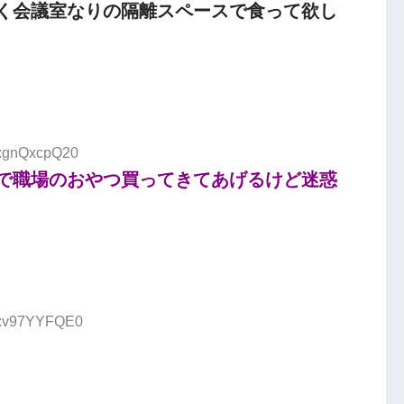
く会議室なりの隔離スペースで食って欲し
D:gnQxcpQ20
で職場のおやつ買ってきてあげるけど迷惑
ID:v97YYFQE0