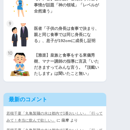
事情が話題「神の領域」「レベルが
全然違う」
9
医者「子供の身長は食事で決まり、
親と同じ食事では同じ身長にな
る」、息子が192cmに成長し証明
10
【雅楽】皇族と食事をする東儀秀
樹、マナー講師の指導に言及「いた
だきますってみんな言う。『頂戴い
たします』は聞いたこと無い」
最新のコメント
若槻千夏「丸亀製麺の水は都内で1番おいしい」「行って
みて！本当に飲んで欲しい」
に
薩摩
より