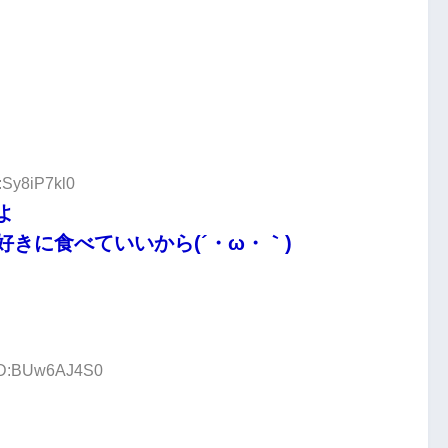
:Sy8iP7kl0
よ
きに食べていいから(´・ω・｀)
 ID:BUw6AJ4S0