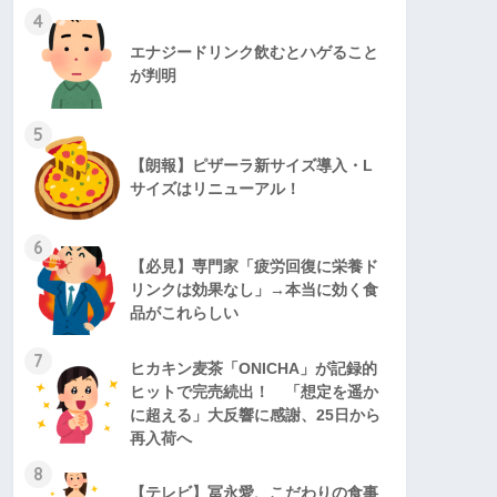
4
エナジードリンク飲むとハゲること
が判明
5
【朗報】ピザーラ新サイズ導入・L
サイズはリニューアル！
6
【必見】専門家「疲労回復に栄養ド
リンクは効果なし」→本当に効く食
品がこれらしい
7
ヒカキン麦茶「ONICHA」が記録的
ヒットで完売続出！ 「想定を遥か
に超える」大反響に感謝、25日から
再入荷へ
8
【テレビ】冨永愛、こだわりの食事