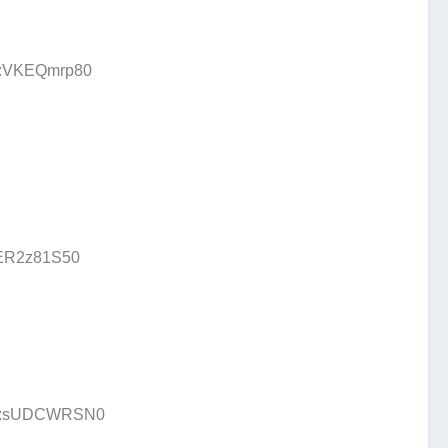
ID:VKEQmrp80
:ER2z81S50
 ID:sUDCWRSN0