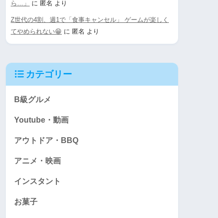
ら…」
に
匿名
より
Z世代の4割、週1で「食事キャンセル」 ゲームが楽しく
てやめられない😁
に
匿名
より
カテゴリー
B級グルメ
Youtube・動画
アウトドア・BBQ
アニメ・映画
インスタント
お菓子