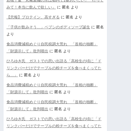
若槻千夏「丸亀製麺の水は都内で1番おいしい」「行って
みて！本当に飲んで欲しい」
に
匿名
より
【悲報】プロテイン、高すぎる
に
匿名
より
「子供が飲みそう…」ペプシのボディソープ誕生
に
匿名
より
食品消費減税めぐり自民税調大荒れ 「首相の独断」
「財源示して」批判噴出
に
匿名
より
ひろゆき氏 ガストでの思い出語る「高校生の頃に「ド
リンクバーだけでテーブルの粉チーズを食べまくってた
ら…」
に
匿名
より
食品消費減税めぐり自民税調大荒れ 「首相の独断」
「財源示して」批判噴出
に
匿名
より
食品消費減税めぐり自民税調大荒れ 「首相の独断」
「財源示して」批判噴出
に
匿名
より
ひろゆき氏 ガストでの思い出語る「高校生の頃に「ド
リンクバーだけでテーブルの粉チーズを食べまくってた