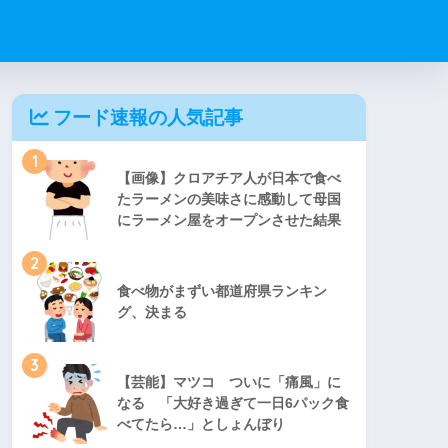
フード速報の人気記事
1
【画像】クロアチア人が日本で食べ
たラーメンの美味さに感動して母国
にラーメン屋をオープンさせた結果
2
食べ物がまずい都道府県ランキン
グ、決まる
3
【芸能】マツコ ついに「痛風」に
なる 「大好き過ぎて一日6パック食
べてたら…」としょんぼり