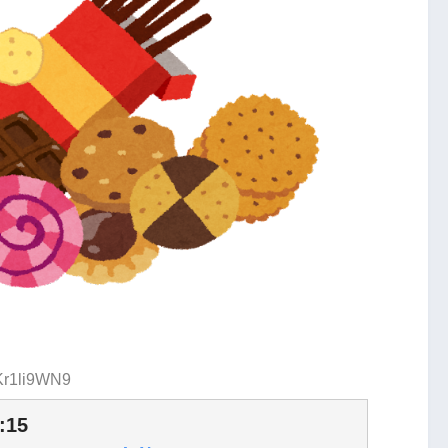
:Kr1li9WN9
:15