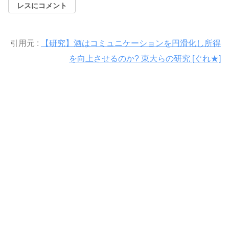
レスにコメント
引用元 :
【研究】酒はコミュニケーションを円滑化し所得
を向上させるのか? 東大らの研究 [ぐれ★]