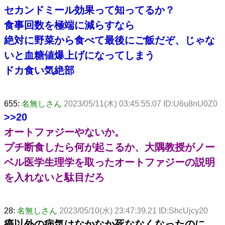
セカンドミール効果って知ってるか？
食事回数を極端に減らすなら
絶対に野菜から食べて最後にご飯だぞ、じゃな
いと血糖値爆上げになってしまう
ドカ食い気絶部
655:
名無しさん
2023/05/11(木) 03:45:55.07 ID:U6u8nU0Z0
>>20
オートファジーやないか。
プチ断食したら何が起こるか、大隅教授がノー
ベル医学生理学を取ったオートファジーの説明
を入れないと駄目だろ
28:
名無しさん
2023/05/10(水) 23:47:39.21 ID:ShcUjcy20
癌以外の病気はなかなか死ななくなったのに