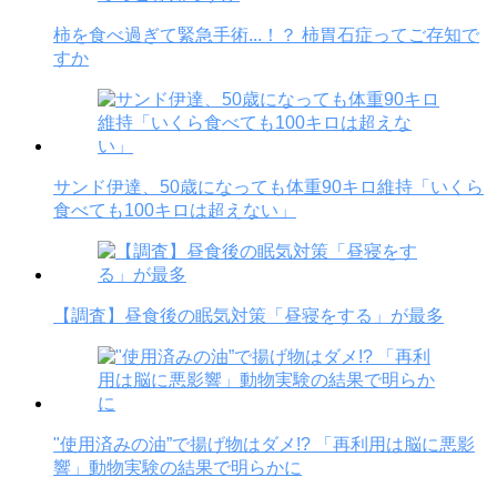
柿を食べ過ぎて緊急手術...！？ 柿胃石症ってご存知で
すか
サンド伊達、50歳になっても体重90キロ維持「いくら
食べても100キロは超えない」
【調査】昼食後の眠気対策「昼寝をする」が最多
"使用済みの油”で揚げ物はダメ!? 「再利用は脳に悪影
響」動物実験の結果で明らかに