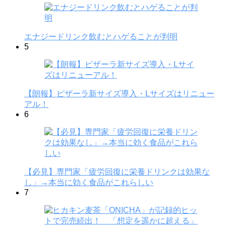
エナジードリンク飲むとハゲることが判明
5
【朗報】ピザーラ新サイズ導入・Lサイズはリニュー
アル！
6
【必見】専門家「疲労回復に栄養ドリンクは効果な
し」→本当に効く食品がこれらしい
7