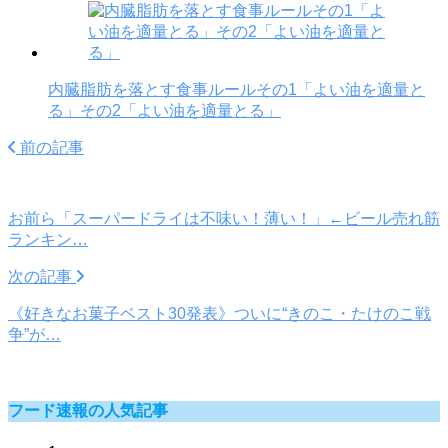
内臓脂肪を落とす食事ルールその1「よい油を適量と
る」その2「よい油を適量とる」
前の記事
お前ら「スーパードライは不味い！薄い！」←ビール売れ筋
ランキン…
次の記事
《好きなお菓子ベスト30発表》ついに“きのこ・たけのこ戦
争”が…
フード速報の人気記事