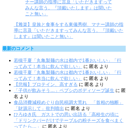
【雅楽】皇族と食事をする東儀秀樹、マナー講師の指
導に言及「いただきますってみんな言う。『頂戴いた
します』は聞いたこと無い」
最新のコメント
若槻千夏「丸亀製麺の水は都内で1番おいしい」「行
ってみて！本当に飲んで欲しい」
に
匿名
より
若槻千夏「丸亀製麺の水は都内で1番おいしい」「行
ってみて！本当に飲んで欲しい」
に
匿名
より
【悲報】プロテイン、高すぎる
に
匿名
より
「子供が飲みそう…」ペプシのボディソープ誕生
に
匿
名
より
食品消費減税めぐり自民税調大荒れ 「首相の独断」
「財源示して」批判噴出
に
匿名
より
ひろゆき氏 ガストでの思い出語る「高校生の頃に
「ドリンクバーだけでテーブルの粉チーズを食べまく
ってたら…」
に
匿名
より