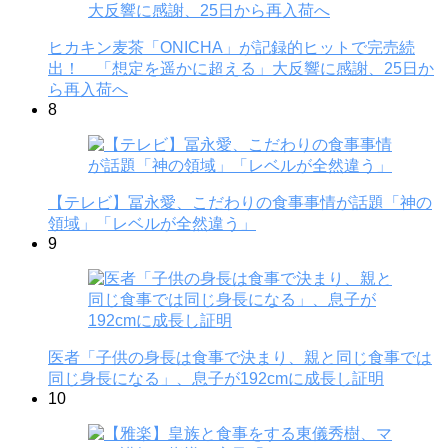
ヒカキン麦茶「ONICHA」が記録的ヒットで完売続
出！ 「想定を遥かに超える」大反響に感謝、25日か
ら再入荷へ
8
【テレビ】冨永愛、こだわりの食事事情が話題「神の
領域」「レベルが全然違う」
9
医者「子供の身長は食事で決まり、親と同じ食事では
同じ身長になる」、息子が192cmに成長し証明
10