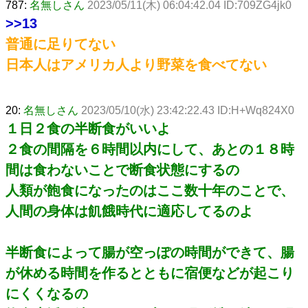
787:
名無しさん
2023/05/11(木) 06:04:42.04 ID:709ZG4jk0
>>13
普通に足りてない
日本人はアメリカ人より野菜を食べてない
20:
名無しさん
2023/05/10(水) 23:42:22.43 ID:H+Wq824X0
１日２食の半断食がいいよ
２食の間隔を６時間以内にして、あとの１８時
間は食わないことで断食状態にするの
人類が飽食になったのはここ数十年のことで、
人間の身体は飢餓時代に適応してるのよ
半断食によって腸が空っぽの時間ができて、腸
が休める時間を作るとともに宿便などが起こり
にくくなるの