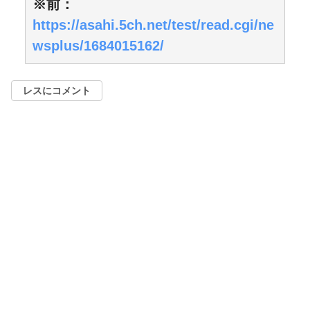
※前：
https://asahi.5ch.net/test/read.cgi/ne
wsplus/1684015162/
レスにコメント