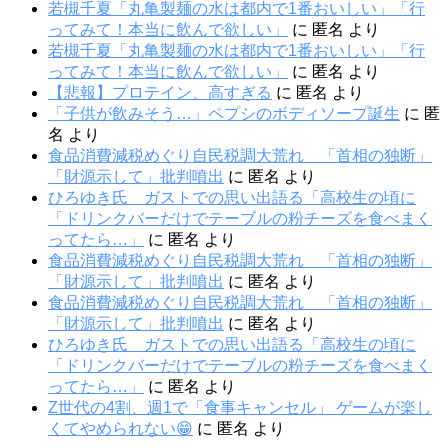
若槻千夏「丸亀製麺の水は都内で1番おいしい」「行
ってみて！本当に飲んで欲しい」
に
匿名
より
若槻千夏「丸亀製麺の水は都内で1番おいしい」「行
ってみて！本当に飲んで欲しい」
に
匿名
より
【悲報】プロテイン、高すぎる
に
匿名
より
「子供が飲みそう…」ペプシのボディソープ誕生
に
匿
名
より
食品消費減税めぐり自民税調大荒れ 「首相の独断」
「財源示して」批判噴出
に
匿名
より
ひろゆき氏 ガストでの思い出語る「高校生の頃に
「ドリンクバーだけでテーブルの粉チーズを食べまく
ってたら…」
に
匿名
より
食品消費減税めぐり自民税調大荒れ 「首相の独断」
「財源示して」批判噴出
に
匿名
より
食品消費減税めぐり自民税調大荒れ 「首相の独断」
「財源示して」批判噴出
に
匿名
より
ひろゆき氏 ガストでの思い出語る「高校生の頃に
「ドリンクバーだけでテーブルの粉チーズを食べまく
ってたら…」
に
匿名
より
Z世代の4割、週1で「食事キャンセル」 ゲームが楽し
くてやめられない😁
に
匿名
より