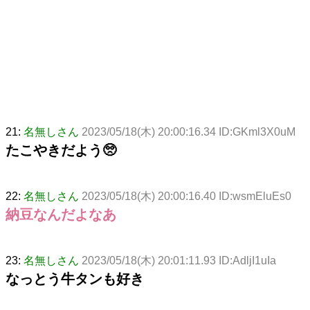
21:
名無しさん
2023/05/18(木) 20:00:16.34 ID:GKml3X0uM
たこやきだよう🥺
22:
名無しさん
2023/05/18(木) 20:00:16.40 ID:wsmEluEs0
納豆なんだよなあ
23:
名無しさん
2023/05/18(木) 20:01:11.93 ID:AdljI1uIa
なっとう牛タンも好き