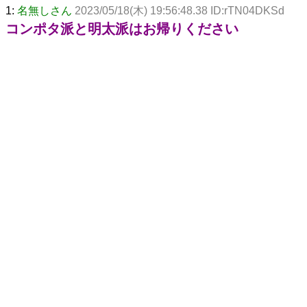
1:
名無しさん
2023/05/18(木) 19:56:48.38 ID:rTN04DKSd
コンポタ派と明太派はお帰りください