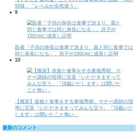
領域」「レベルが全然違う」
9
医者「子供の身長は食事で決まり、親と同じ食事では
同じ身長になる」、息子が192cmに成長し証明
10
【雅楽】皇族と食事をする東儀秀樹、マナー講師の指
導に言及「いただきますってみんな言う。『頂戴いた
します』は聞いたこと無い」
最新のコメント