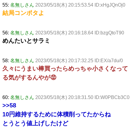
55:
名無しさん
2023/05/18(木) 20:15:53.54 ID:xHgJQnOj0
結局コンポタよ
56:
名無しさん
2023/05/18(木) 20:16:18.64 ID:bzgQtoT90
めんたいとサラミ
58:
名無しさん
2023/05/18(木) 20:17:32.25 ID:EX/a7du/0
久々にうまい棒買ったらめっちゃ小さくなって
る気がするんやが😡
60:
名無しさん
2023/05/18(木) 20:18:31.50 ID:W0PBCb3C0
>>58
10円維持するために体積削ってたからね
とうとう値上げしたけど