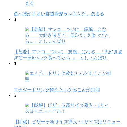
食べ物がまずい都道府県ランキング、決まる
3
【芸能】マツコ ついに「痛風」になる 「大好き過
ぎて一日6パック食べてたら…」としょんぼり
4
エナジードリンク飲むとハゲることが判明
5
【朗報】ピザーラ新サイズ導入・Lサイズはリニュー