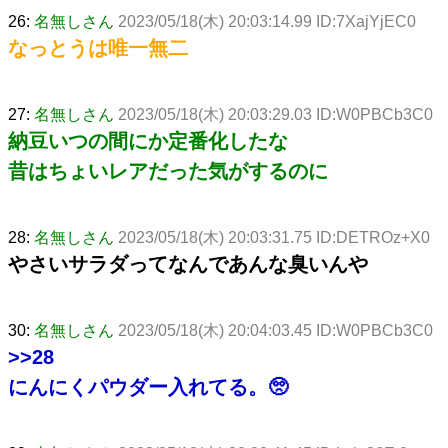
26:
名無しさん
2023/05/18(木) 20:03:14.99 ID:7XajYjEC0
なっとうは唯一無二
27:
名無しさん
2023/05/18(木) 20:03:29.03 ID:W0PBCb3C0
納豆いつの間にか定番化したな
昔はちょいレアだった気がするのに
28:
名無しさん
2023/05/18(木) 20:03:31.75 ID:DETROz+X0
やさいサラダってなんであんな臭いんや
30:
名無しさん
2023/05/18(木) 20:04:03.45 ID:W0PBCb3C0
>>28
にんにくパウダー入れてる。🥺