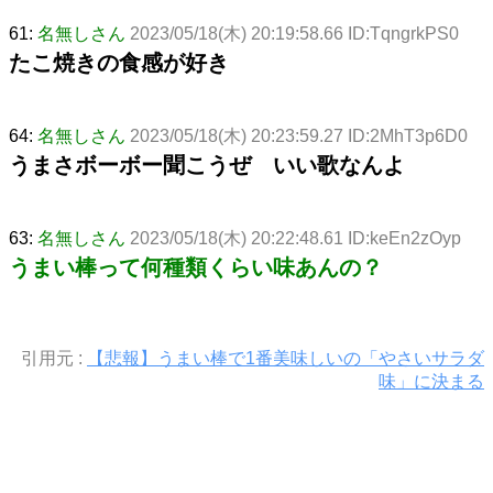
61:
名無しさん
2023/05/18(木) 20:19:58.66 ID:TqngrkPS0
たこ焼きの食感が好き
64:
名無しさん
2023/05/18(木) 20:23:59.27 ID:2MhT3p6D0
うまさボーボー聞こうぜ いい歌なんよ
63:
名無しさん
2023/05/18(木) 20:22:48.61 ID:keEn2zOyp
うまい棒って何種類くらい味あんの？
引用元 :
【悲報】うまい棒で1番美味しいの「やさいサラダ
味」に決まる