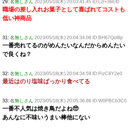
29:
名無しさん
2023/05/18(木) 20:03:41.45 ID:Lzl+36Et0
職場の差し入れお菓子として喜ばれてコストも
低い神商品
31:
名無しさん
2023/05/18(木) 20:04:34.08 ID:BH67QoI8p
一番売れてるのがめんたいなんだからめんたい
で良くね？
32:
名無しさん
2023/05/18(木) 20:04:34.59 ID:PizC6Y2e0
最近はのり塩味ばっかり食べてる
33:
名無しさん
2023/05/18(木) 20:05:36.86 ID:W0PBCb3C0
一番不人気は焼き鳥だよね🥺
あんなに不味いうまい棒他にない