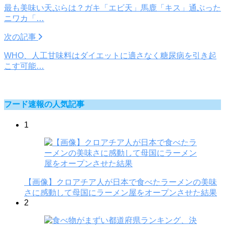
最も美味い天ぷらは？ガキ「エビ天」馬鹿「キス」通ぶった
ニワカ「…
次の記事
WHO、人工甘味料はダイエットに適さなく糖尿病を引き起
こす可能…
フード速報の人気記事
1
【画像】クロアチア人が日本で食べたラーメンの美味
さに感動して母国にラーメン屋をオープンさせた結果
2