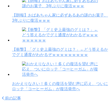
【朗報】おばあちゃん家に必ずあるあの謎のお菓子、
3年ぶりに復活ｗｗｗ
【衝撃】「グミ史上最強のグミは？」←どう答えるか
でグミ通度がわかるぞｗｗｗｗｗｗｗｗｗ
おかえりなさい！多くの復活を望む声に応え、ついに
ロッテ「コーヒーガム」が復活発売へ
前の記事