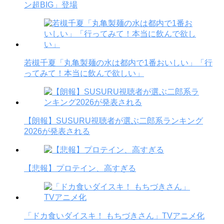
ン超BIG」登場
若槻千夏「丸亀製麺の水は都内で1番おいしい」「行
ってみて！本当に飲んで欲しい」
【朗報】SUSURU視聴者が選ぶ二郎系ランキング
2026が発表される
【悲報】プロテイン、高すぎる
「ドカ食いダイスキ！ もちづきさん」TVアニメ化