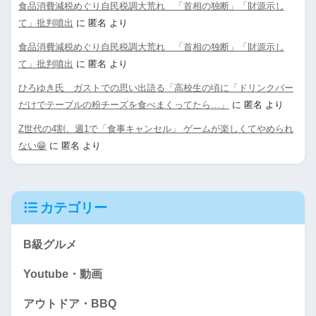
食品消費減税めぐり自民税調大荒れ 「首相の独断」「財源示し
て」批判噴出
に
匿名
より
食品消費減税めぐり自民税調大荒れ 「首相の独断」「財源示し
て」批判噴出
に
匿名
より
ひろゆき氏 ガストでの思い出語る「高校生の頃に「ドリンクバー
だけでテーブルの粉チーズを食べまくってたら…」
に
匿名
より
Z世代の4割、週1で「食事キャンセル」 ゲームが楽しくてやめられ
ない😁
に
匿名
より
カテゴリー
B級グルメ
Youtube・動画
アウトドア・BBQ