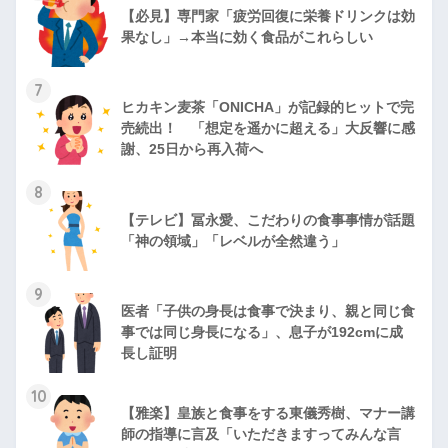
【必見】専門家「疲労回復に栄養ドリンクは効
果なし」→本当に効く食品がこれらしい
7
ヒカキン麦茶「ONICHA」が記録的ヒットで完
売続出！ 「想定を遥かに超える」大反響に感
謝、25日から再入荷へ
8
【テレビ】冨永愛、こだわりの食事事情が話題
「神の領域」「レベルが全然違う」
9
医者「子供の身長は食事で決まり、親と同じ食
事では同じ身長になる」、息子が192cmに成
長し証明
10
【雅楽】皇族と食事をする東儀秀樹、マナー講
師の指導に言及「いただきますってみんな言