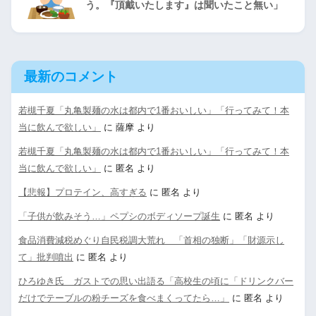
う。『頂戴いたします』は聞いたこと無い」
最新のコメント
若槻千夏「丸亀製麺の水は都内で1番おいしい」「行ってみて！本
当に飲んで欲しい」
に
薩摩
より
若槻千夏「丸亀製麺の水は都内で1番おいしい」「行ってみて！本
当に飲んで欲しい」
に
匿名
より
【悲報】プロテイン、高すぎる
に
匿名
より
「子供が飲みそう…」ペプシのボディソープ誕生
に
匿名
より
食品消費減税めぐり自民税調大荒れ 「首相の独断」「財源示し
て」批判噴出
に
匿名
より
ひろゆき氏 ガストでの思い出語る「高校生の頃に「ドリンクバー
だけでテーブルの粉チーズを食べまくってたら…」
に
匿名
より