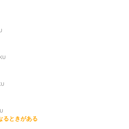
U
IKU
KU
KU
なるときがある