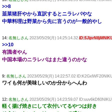
>>8
韮菜猪肝やから直訳するとニラレバやな
中華料理は野菜から先に言うのが一般的やし
14:
名無しさん
2023/05/29(月) 14:25:14.32
ID:5JiprN8jMNIK
>>10
有識者やん
中国本場のニラレバはまた違うのかな
9:
名無しさん
2023/05/29(月) 14:22:57.02 ID:K2GxIWF20NIK
ワイも何が美味しいのか分からへんわ
12:
名無しさん
2023/05/29(月) 14:23:59.07 ID:uuv6kDfi0NIKU
軽く揚げ焼きにして衣付いてるやつは好き