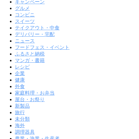
キャンペーン
グルメ
コンビニ
スイーツ
テイクアウト・中食
デリバリー・宅配
ニュース
フードフェス・イベント
ふるさと納税
マンガ・書籍
レシピ
企業
健康
外食
家庭料理・お弁当
屋台・お祭り
新製品
旅行
未分類
海外
調理器具
農業・漁業・生産者