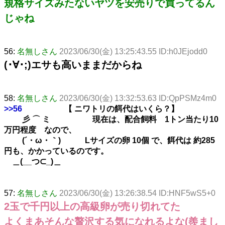
規格サイズみたないヤツを安売りで買ってるん
じゃね
56:
名無しさん
2023/06/30(金) 13:25:43.55 ID:h0JEjodd0
(･∀･;)エサも高いままだからね
58:
名無しさん
2023/06/30(金) 13:32:53.63 ID:QpPSMz4m0
>>56
【 ニワトリの餌代はいくら？】
彡 ⌒ ミ 現在は、配合飼料 1トン当たり10
万円程度 なので、
(´・ω・｀) Lサイズの卵 10個 で、餌代は 約285
円も、かかっているのです。
＿(__つ⊂_)＿
57:
名無しさん
2023/06/30(金) 13:26:38.54 ID:HNF5wS5+0
2玉で千円以上の高級卵が売り切れてた
よくまあそんな贅沢する気になれるよな(羨まし