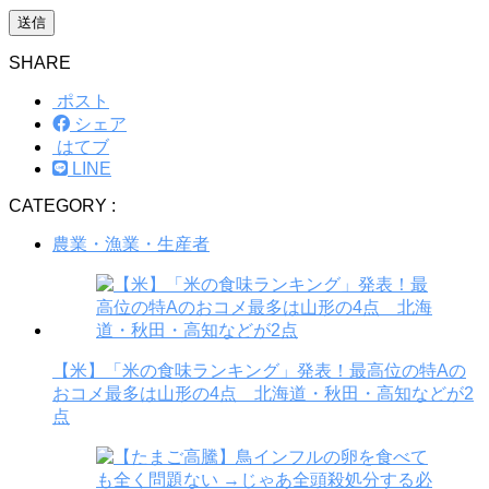
SHARE
ポスト
シェア
はてブ
LINE
CATEGORY :
農業・漁業・生産者
【米】「米の食味ランキング」発表！最高位の特Aの
おコメ最多は山形の4点 北海道・秋田・高知などが2
点