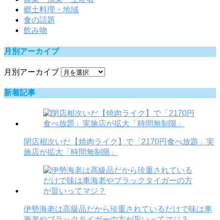
郷土料理・地域
食の話題
飲み物
月別アーカイブ
月別アーカイブ
新着記事
閉店相次いだ【焼肉ライク】で「2170円食べ放題」実
施店が拡大「時間無制限」
伊勢海老は高級品だから珍重されているだけで味は車
海老やブラックタイガーの方が旨いってマジ？