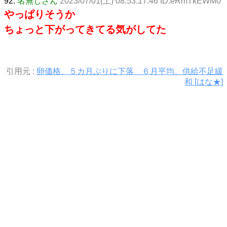
92:
名無しさん
2023/07/01(土) 08:53:17.46 ID:eRmTkEWM0
やっぱりそうか
ちょっと下がってきてる気がしてた
引用元 :
卵価格、５カ月ぶりに下落 ６月平均、供給不足緩
和 [はな★]