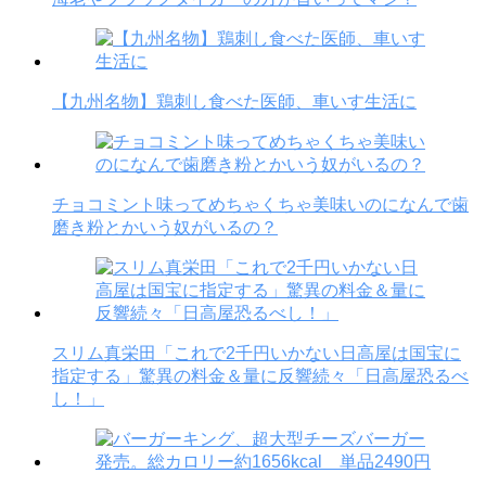
【九州名物】鶏刺し食べた医師、車いす生活に
チョコミント味ってめちゃくちゃ美味いのになんで歯
磨き粉とかいう奴がいるの？
スリム真栄田「これで2千円いかない日高屋は国宝に
指定する」驚異の料金＆量に反響続々「日高屋恐るべ
し！」