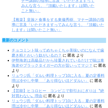
【雅楽】皇族と食事をする東儀秀樹、マナー講師の指
導に言及「いただきますってみんな言う。『頂戴いた
します』は聞いたこと無い」
最新のコメント
チョコミント味ってめちゃくちゃ美味いのになんで歯
磨き粉とかいう奴がいるの？
に
匿名
より
伊勢海老は高級品だから珍重されているだけで味は車
海老やブラックタイガーの方が旨いってマジ？
に
匿名
より
リュウジ氏「ダルい料理トップ10に入る」夏の定番料
理は冷やし中華 「あり得ないほどダルい」
に
匿名
より
【芸能】ヒコロヒー コンビニで割引おにぎりは〝絶
対買わない〟理由
に
匿名
より
リュウジ氏「ダルい料理トップ10に入る」夏の定番料
理は冷やし中華 「あり得ないほどダルい」
に
匿名