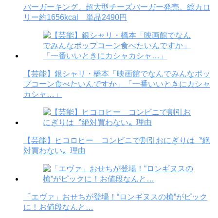
バーガーキング、超大型チーズバーガー発売。総カロ
リー約1656kcal 単品2490円
【芸能】銀シャリ・橋本「映画館でなんでみんなポッ
プコーン食べたいんですか」「一番いいときにカシャ
カシャ…」
【芸能】ヒコロヒー コンビニで割引おにぎりは〝絶
対買わない〟理由
「エヴァ」おせちが登場！“ロンギヌスの槍”がピック
に！お値段なんと…