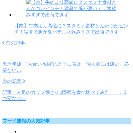
【肉】牛肉より高値に？スタミナ食材とんかつがピン
チ！猛暑で豚が夏バテ…水飲みすぎで出荷できず
前の記事
黒沢年雄 “大食い番組”の是非に言及「個人的には嫌い、必
要ない…
次の記事
記事「人気のカップ焼きそば5種を食べ比べてみた！」←1
つ変なの…
フード速報の人気記事