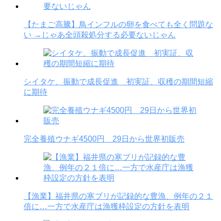
【たまご高騰】鳥インフルの卵を食べても全く問題な
い →じゃあ全頭殺処分する必要ないじゃん
シイタケ、振動で成長促進 初実証、収穫の期間短縮
に期待
完全養殖ウナギ4500円 29日から世界初販売
【漁業】福井県の寒ブリが記録的な豊漁、例年の２１
倍に…一方で水産庁は漁獲枠設定の方針を表明