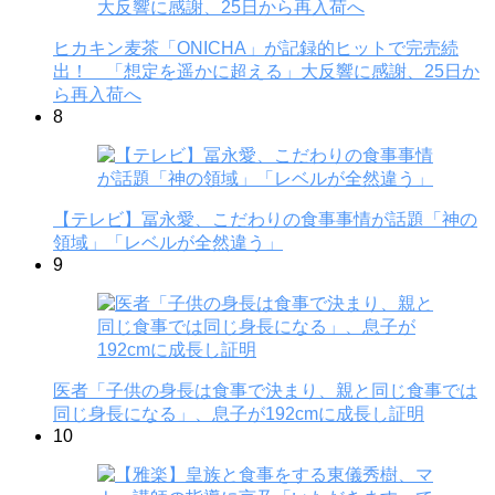
ヒカキン麦茶「ONICHA」が記録的ヒットで完売続
出！ 「想定を遥かに超える」大反響に感謝、25日か
ら再入荷へ
8
【テレビ】冨永愛、こだわりの食事事情が話題「神の
領域」「レベルが全然違う」
9
医者「子供の身長は食事で決まり、親と同じ食事では
同じ身長になる」、息子が192cmに成長し証明
10