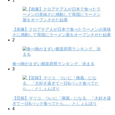
1
【画像】クロアチア人が日本で食べたラーメンの美味
さに感動して母国にラーメン屋をオープンさせた結果
2
食べ物がまずい都道府県ランキング、決まる
3
【芸能】マツコ ついに「痛風」になる 「大好き過
ぎて一日6パック食べてたら…」としょんぼり
4