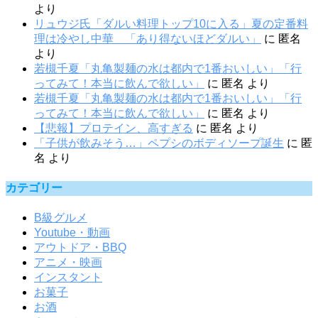
より
リュウジ氏「ダルい料理トップ10に入る」夏の定番料
理は冷やし中華 「あり得ないほどダルい」
に
匿名
より
若槻千夏「丸亀製麺の水は都内で1番おいしい」「行
ってみて！本当に飲んで欲しい」
に
匿名
より
若槻千夏「丸亀製麺の水は都内で1番おいしい」「行
ってみて！本当に飲んで欲しい」
に
匿名
より
【悲報】プロテイン、高すぎる
に
匿名
より
「子供が飲みそう…」ペプシのボディソープ誕生
に
匿
名
より
カテゴリー
B級グルメ
Youtube・動画
アウトドア・BBQ
アニメ・映画
インスタント
お菓子
お酒