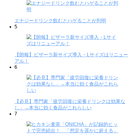
エナジードリンク飲むとハゲることが判明
5
【朗報】ピザーラ新サイズ導入・Lサイズはリニュー
アル！
6
【必見】専門家「疲労回復に栄養ドリンクは効果な
し」→本当に効く食品がこれらしい
7