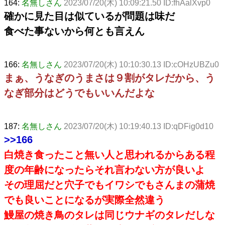
164:
名無しさん
2023/07/20(木) 10:09:21.50 ID:fhAalXvp0
確かに見た目は似ているが問題は味だ
食べた事ないから何とも言えん
166:
名無しさん
2023/07/20(木) 10:10:30.13 ID:cOHzUBZu0
まぁ、うなぎのうまさは９割がタレだから、う
なぎ部分はどうでもいいんだよな
187:
名無しさん
2023/07/20(木) 10:19:40.13 ID:qDFig0d10
>>166
白焼き食ったこと無い人と思われるからある程
度の年齢になったらそれ言わない方が良いよ
その理屈だと穴子でもイワシでもさんまの蒲焼
でも良いことになるが実際全然違う
鰻屋の焼き鳥のタレは同じウナギのタレだしな