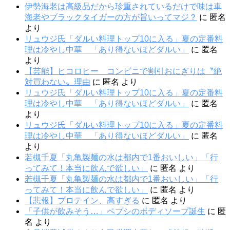
伊勢海老は高級品だから珍重されているだけで味は車
海老やブラックタイガーの方が旨いってマジ？
に
匿名
より
リュウジ氏「ダルい料理トップ10に入る」夏の定番料
理は冷やし中華 「あり得ないほどダルい」
に
匿名
より
【芸能】ヒコロヒー コンビニで割引おにぎりは〝絶
対買わない〟理由
に
匿名
より
リュウジ氏「ダルい料理トップ10に入る」夏の定番料
理は冷やし中華 「あり得ないほどダルい」
に
匿名
より
リュウジ氏「ダルい料理トップ10に入る」夏の定番料
理は冷やし中華 「あり得ないほどダルい」
に
匿名
より
若槻千夏「丸亀製麺の水は都内で1番おいしい」「行
ってみて！本当に飲んで欲しい」
に
匿名
より
若槻千夏「丸亀製麺の水は都内で1番おいしい」「行
ってみて！本当に飲んで欲しい」
に
匿名
より
【悲報】プロテイン、高すぎる
に
匿名
より
「子供が飲みそう…」ペプシのボディソープ誕生
に
匿
名
より