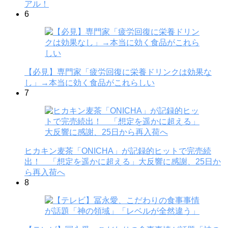
アル！
6
【必見】専門家「疲労回復に栄養ドリンクは効果な
し」→本当に効く食品がこれらしい
7
ヒカキン麦茶「ONICHA」が記録的ヒットで完売続
出！ 「想定を遥かに超える」大反響に感謝、25日か
ら再入荷へ
8