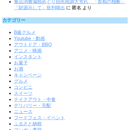
食品消費減税めぐり自民税調大荒れ 「首相の独断」
「財源示して」批判噴出
に
匿名
より
カテゴリー
B級グルメ
Youtube・動画
アウトドア・BBQ
アニメ・映画
インスタント
お菓子
お酒
キャンペーン
グルメ
コンビニ
スイーツ
テイクアウト・中食
デリバリー・宅配
ニュース
フードフェス・イベント
ふるさと納税
マンガ・書籍