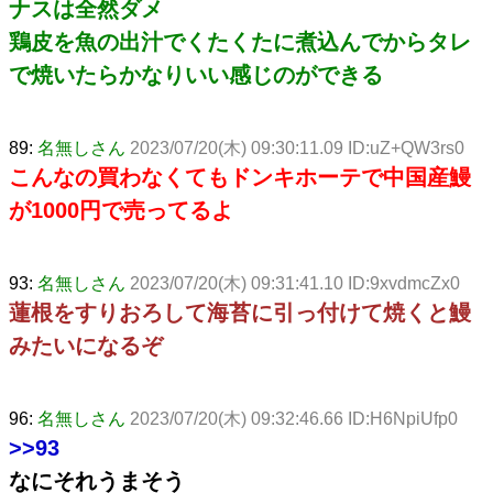
ナスは全然ダメ
鶏皮を魚の出汁でくたくたに煮込んでからタレ
で焼いたらかなりいい感じのができる
89:
名無しさん
2023/07/20(木) 09:30:11.09 ID:uZ+QW3rs0
こんなの買わなくてもドンキホーテで中国産鰻
が1000円で売ってるよ
93:
名無しさん
2023/07/20(木) 09:31:41.10 ID:9xvdmcZx0
蓮根をすりおろして海苔に引っ付けて焼くと鰻
みたいになるぞ
96:
名無しさん
2023/07/20(木) 09:32:46.66 ID:H6NpiUfp0
>>93
なにそれうまそう