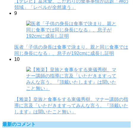
【テレビ】冨永愛、こだわりの食事事情が話題「神の
領域」「レベルが全然違う」
9
医者「子供の身長は食事で決まり、親と同じ食事では
同じ身長になる」、息子が192cmに成長し証明
10
【雅楽】皇族と食事をする東儀秀樹、マナー講師の指
導に言及「いただきますってみんな言う。『頂戴いた
します』は聞いたこと無い」
最新のコメント