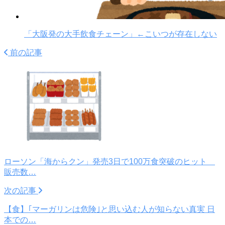
「大阪発の大手飲食チェーン」←こいつが存在しない
前の記事
ローソン「海からクン」発売3日で100万食突破のヒット
販売数…
次の記事
【食】｢マーガリンは危険｣と思い込む人が知らない真実 日
本での…