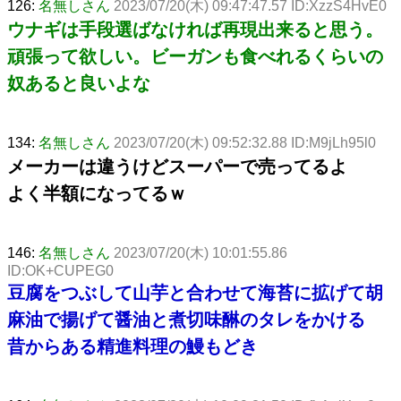
126:
名無しさん
2023/07/20(木) 09:47:47.57 ID:XzzS4HvE0
ウナギは手段選ばなければ再現出来ると思う。
頑張って欲しい。ビーガンも食べれるくらいの
奴あると良いよな
134:
名無しさん
2023/07/20(木) 09:52:32.88 ID:M9jLh95l0
メーカーは違うけどスーパーで売ってるよ
よく半額になってるｗ
146:
名無しさん
2023/07/20(木) 10:01:55.86
ID:OK+CUPEG0
豆腐をつぶして山芋と合わせて海苔に拡げて胡
麻油で揚げて醤油と煮切味醂のタレをかける
昔からある精進料理の鰻もどき