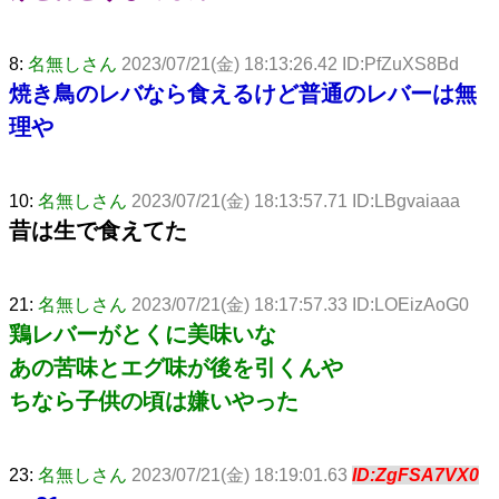
8:
名無しさん
2023/07/21(金) 18:13:26.42 ID:PfZuXS8Bd
焼き鳥のレバなら食えるけど普通のレバーは無
理や
10:
名無しさん
2023/07/21(金) 18:13:57.71 ID:LBgvaiaaa
昔は生で食えてた
21:
名無しさん
2023/07/21(金) 18:17:57.33 ID:LOEizAoG0
鶏レバーがとくに美味いな
あの苦味とエグ味が後を引くんや
ちなら子供の頃は嫌いやった
23:
名無しさん
2023/07/21(金) 18:19:01.63
ID:ZgFSA7VX0