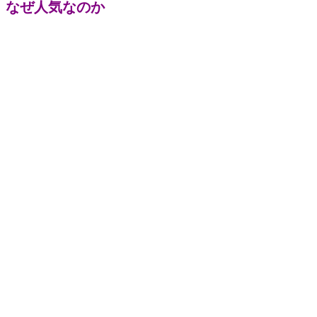
なぜ人気なのか