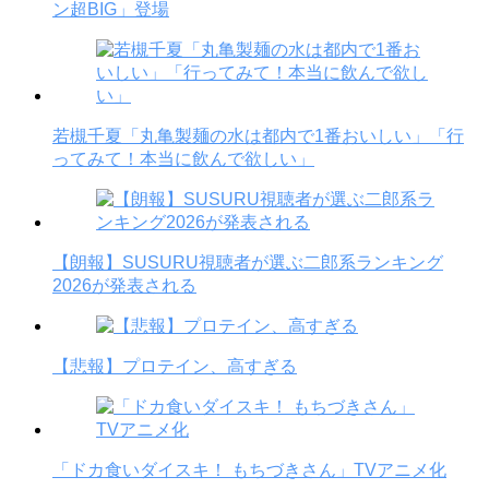
ン超BIG」登場
若槻千夏「丸亀製麺の水は都内で1番おいしい」「行
ってみて！本当に飲んで欲しい」
【朗報】SUSURU視聴者が選ぶ二郎系ランキング
2026が発表される
【悲報】プロテイン、高すぎる
「ドカ食いダイスキ！ もちづきさん」TVアニメ化