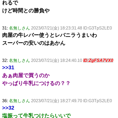
れるで
けど時間との勝負や
31:
名無しさん
2023/07/21(金) 18:23:31.48 ID:G3TpS2LE0
肉屋の牛レバー使うとレバニラうまいわ
スーパーの安いのはあかん
32:
名無しさん
2023/07/21(金) 18:24:40.10
ID:ZgFSA7VX0
>>31
あぁ肉屋で買うのか
やっぱり牛乳につけるの？？
36:
名無しさん
2023/07/21(金) 18:27:49.70 ID:G3TpS2LE0
>>32
塩振って牛乳つけたらいいで