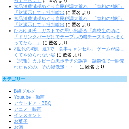
ってたら…」
に
匿名
より
食品消費減税めぐり自民税調大荒れ 「首相の独断」
「財源示して」批判噴出
に
匿名
より
食品消費減税めぐり自民税調大荒れ 「首相の独断」
「財源示して」批判噴出
に
匿名
より
ひろゆき氏 ガストでの思い出語る「高校生の頃に
「ドリンクバーだけでテーブルの粉チーズを食べまく
ってたら…」
に
匿名
より
Z世代の4割、週1で「食事キャンセル」 ゲームが楽し
くてやめられない😁
に
匿名
より
【悲報】カルビー白黒ポテチの誤算 話題性で一瞬売
れたものの、その後低迷・・・
に
匿名
より
カテゴリー
B級グルメ
Youtube・動画
アウトドア・BBQ
アニメ・映画
インスタント
お菓子
お酒