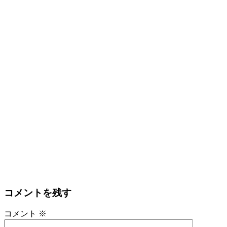
コメントを残す
コメント
※