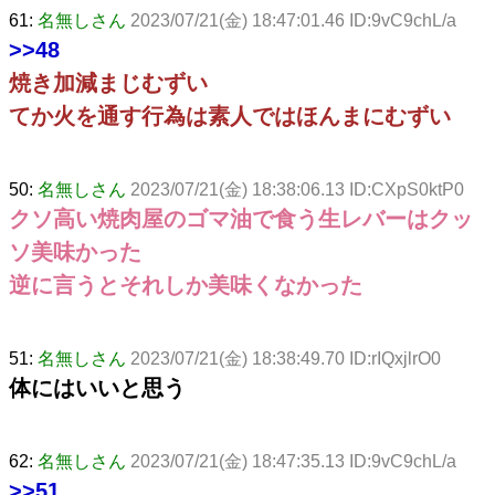
61:
名無しさん
2023/07/21(金) 18:47:01.46 ID:9vC9chL/a
>>48
焼き加減まじむずい
てか火を通す行為は素人ではほんまにむずい
50:
名無しさん
2023/07/21(金) 18:38:06.13 ID:CXpS0ktP0
クソ高い焼肉屋のゴマ油で食う生レバーはクッ
ソ美味かった
逆に言うとそれしか美味くなかった
51:
名無しさん
2023/07/21(金) 18:38:49.70 ID:rIQxjlrO0
体にはいいと思う
62:
名無しさん
2023/07/21(金) 18:47:35.13 ID:9vC9chL/a
>>51