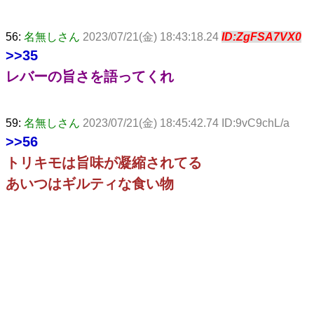
56:
名無しさん
2023/07/21(金) 18:43:18.24
ID:ZgFSA7VX0
>>35
レバーの旨さを語ってくれ
59:
名無しさん
2023/07/21(金) 18:45:42.74 ID:9vC9chL/a
>>56
トリキモは旨味が凝縮されてる
あいつはギルティな食い物