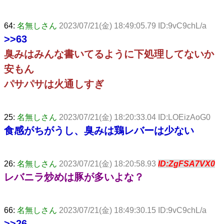
64:
名無しさん
2023/07/21(金) 18:49:05.79 ID:9vC9chL/a
>>63
臭みはみんな書いてるように下処理してないか
安もん
パサパサは火通しすぎ
25:
名無しさん
2023/07/21(金) 18:20:33.04 ID:LOEizAoG0
食感がちがうし、臭みは鶏レバーは少ない
26:
名無しさん
2023/07/21(金) 18:20:58.93
ID:ZgFSA7VX0
レバニラ炒めは豚が多いよな？
66:
名無しさん
2023/07/21(金) 18:49:30.15 ID:9vC9chL/a
>>26