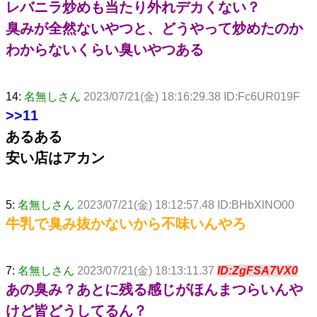
レバニラ炒めも当たり外れデカくない？
臭みが全然ないやつと、どうやって炒めたのか
わからないくらい臭いやつある
14:
名無しさん
2023/07/21(金) 18:16:29.38 ID:Fc6UR019F
>>11
あるある
安い店はアカン
5:
名無しさん
2023/07/21(金) 18:12:57.48 ID:BHbXlNO00
牛乳で臭み抜かないから不味いんやろ
7:
名無しさん
2023/07/21(金) 18:13:11.37
ID:ZgFSA7VX0
あの臭み？あとに残る感じがほんまつらいんや
けど皆どうしてるん？