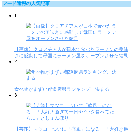
フード速報の人気記事
1
【画像】クロアチア人が日本で食べたラーメンの美味
さに感動して母国にラーメン屋をオープンさせた結果
2
食べ物がまずい都道府県ランキング、決まる
3
【芸能】マツコ ついに「痛風」になる 「大好き過