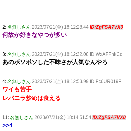
2:
名無しさん
2023/07/21(金) 18:12:28.44
ID:ZgFSA7VX0
何故か好きなやつが多い
3:
名無しさん
2023/07/21(金) 18:12:32.08 ID:WxAFFnkCd
あのボソボソした不味さが人気なんやろ
4:
名無しさん
2023/07/21(金) 18:12:53.99 ID:Fc6UR019F
ワイも苦手
レバニラ炒めは食える
11:
名無しさん
2023/07/21(金) 18:14:51.54
ID:ZgFSA7VX0
>>4