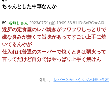
ちゃんとした中華なんか
89:
名無しさん
2023/07/21(金) 19:09:33.81 ID:SoRQxcAl0
近所の定食屋のレバ焼きがフワフワしっとりで
嫌な臭みが無くて旨味があってすごい上手に焼
いてるんやが
仕入れは普通のスーパーで焼くときは弱火って
言ってだけど自分ではやっぱり上手く焼けん
引用元 :
レバーとかいうクソ不味い食材