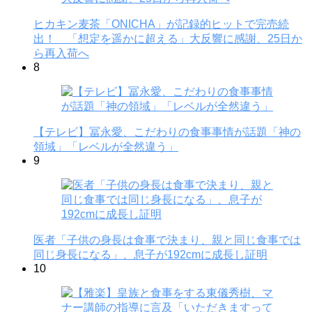
ヒカキン麦茶「ONICHA」が記録的ヒットで完売続
出！ 「想定を遥かに超える」大反響に感謝、25日か
ら再入荷へ
8
【テレビ】冨永愛、こだわりの食事事情が話題「神の
領域」「レベルが全然違う」
9
医者「子供の身長は食事で決まり、親と同じ食事では
同じ身長になる」、息子が192cmに成長し証明
10