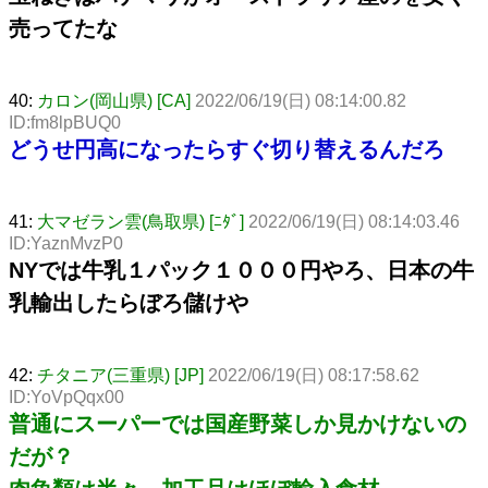
売ってたな
40:
カロン(岡山県) [CA]
2022/06/19(日) 08:14:00.82
ID:fm8lpBUQ0
どうせ円高になったらすぐ切り替えるんだろ
41:
大マゼラン雲(鳥取県) [ﾆﾀﾞ]
2022/06/19(日) 08:14:03.46
ID:YaznMvzP0
NYでは牛乳１パック１０００円やろ、日本の牛
乳輸出したらぼろ儲けや
42:
チタニア(三重県) [JP]
2022/06/19(日) 08:17:58.62
ID:YoVpQqx00
普通にスーパーでは国産野菜しか見かけないの
だが？