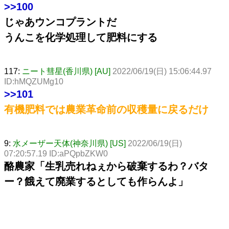
>>100
じゃあウンコプラントだ
うんこを化学処理して肥料にする
117:
ニート彗星(香川県) [AU]
2022/06/19(日) 15:06:44.97
ID:hMQZUMg10
>>101
有機肥料では農業革命前の収穫量に戻るだけ
9:
水メーザー天体(神奈川県) [US]
2022/06/19(日)
07:20:57.19 ID:aPQpbZKW0
酪農家「生乳売れねぇから破棄するわ？バタ
ー？餓えて廃業するとしても作らんよ」