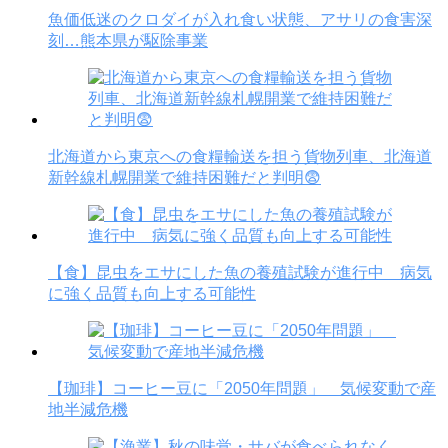
魚価低迷のクロダイが入れ食い状態、アサリの食害深
刻…熊本県が駆除事業
北海道から東京への食糧輸送を担う貨物列車、北海道
新幹線札幌開業で維持困難だと判明😨
【食】昆虫をエサにした魚の養殖試験が進行中 病気
に強く品質も向上する可能性
【珈琲】コーヒー豆に「2050年問題」 気候変動で産
地半減危機