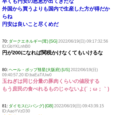
早くも円安の恩恵が出てきたな
外国から買うよりも国内で生産した方が得だか
らね
円安は良いこと尽くめだ
70:
ダークエネルギー(茸) [SG]
2022/06/19(日) 09:17:32.56
ID:GbYKLnhB0
円が200になれば関税かけなくてもいけるな
80:
ヘール・ボップ彗星(大阪府) [US]
2022/06/19(日)
09:40:57.20 ID:baEaT/Uw0
玉ねぎは同じ分量の豚肉くらいの値段する
もう庶民の食べれるものじゃないよ(´；ω；｀)
81:
ダイモス(ジパング) [GB]
2022/06/19(日) 09:43:39.15
ID:AaoYVzD30