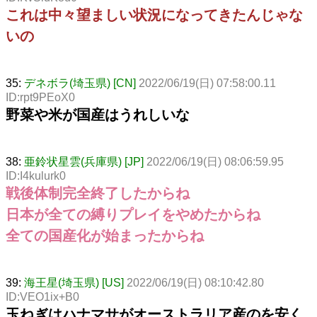
これは中々望ましい状況になってきたんじゃな
いの
35:
デネボラ(埼玉県) [CN]
2022/06/19(日) 07:58:00.11
ID:rpt9PEoX0
野菜や米が国産はうれしいな
38:
亜鈴状星雲(兵庫県) [JP]
2022/06/19(日) 08:06:59.95
ID:I4kulurk0
戦後体制完全終了したからね
日本が全ての縛りプレイをやめたからね
全ての国産化が始まったからね
39:
海王星(埼玉県) [US]
2022/06/19(日) 08:10:42.80
ID:VEO1ix+B0
玉ねぎはハナマサがオーストラリア産のを安く