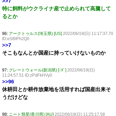
>>7
特に飼料がウクライナ産で止められて高騰して
るとか
96:
アークトゥルス(埼玉県) [US]
2022/06/19(日) 11:17:37.70
ID:eSBIPh2Q0
>>7
そこもなんとか国産に持っていけないものか
97:
グレートウォール(新潟県) [ﾆﾀﾞ]
2022/06/19(日)
11:24:57.51 ID:zPdFkHVy0
>>96
休耕田とか耕作放棄地を活用すれば国産出来そ
うだけどな
98:
ニート彗星(香川県) [AU]
2022/06/19(日) 11:25:17.58