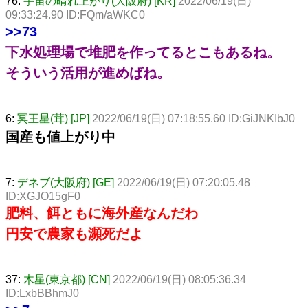
76:
宇宙の晴れ上がり(大阪府) [KR]
2022/06/19(日)
09:33:24.90 ID:FQm/aWKC0
>>73
下水処理場で堆肥を作ってるとこもあるね。
そういう活用が進めばね。
6:
冥王星(茸) [JP]
2022/06/19(日) 07:18:55.60 ID:GiJNKIbJ0
国産も値上がり中
7:
デネブ(大阪府) [GE]
2022/06/19(日) 07:20:05.48
ID:XGJO15gF0
肥料、餌ともに海外産なんだわ
円安で農家も瀕死だよ
37:
木星(東京都) [CN]
2022/06/19(日) 08:05:36.34
ID:LxbBBhmJ0