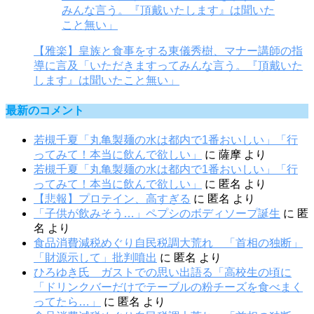
【雅楽】皇族と食事をする東儀秀樹、マナー講師の指
導に言及「いただきますってみんな言う。『頂戴いた
します』は聞いたこと無い」
最新のコメント
若槻千夏「丸亀製麺の水は都内で1番おいしい」「行
ってみて！本当に飲んで欲しい」
に
薩摩
より
若槻千夏「丸亀製麺の水は都内で1番おいしい」「行
ってみて！本当に飲んで欲しい」
に
匿名
より
【悲報】プロテイン、高すぎる
に
匿名
より
「子供が飲みそう…」ペプシのボディソープ誕生
に
匿
名
より
食品消費減税めぐり自民税調大荒れ 「首相の独断」
「財源示して」批判噴出
に
匿名
より
ひろゆき氏 ガストでの思い出語る「高校生の頃に
「ドリンクバーだけでテーブルの粉チーズを食べまく
ってたら…」
に
匿名
より