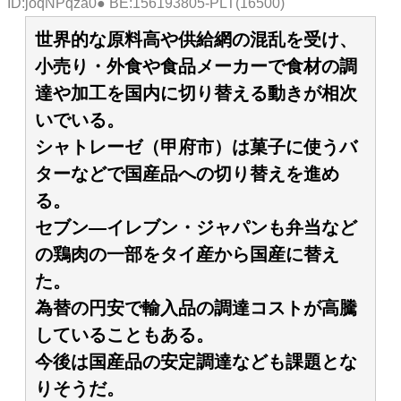
ID:joqNPqza0● BE:156193805-PLT(16500)
世界的な原料高や供給網の混乱を受け、
小売り・外食や食品メーカーで食材の調
達や加工を国内に切り替える動きが相次
いでいる。
シャトレーゼ（甲府市）は菓子に使うバ
ターなどで国産品への切り替えを進め
る。
セブン―イレブン・ジャパンも弁当など
の鶏肉の一部をタイ産から国産に替え
た。
為替の円安で輸入品の調達コストが高騰
していることもある。
今後は国産品の安定調達なども課題とな
りそうだ。