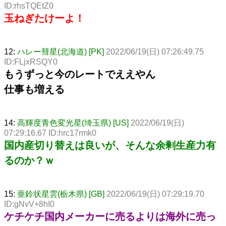
ID:rhsTQEtZ0
玉ねぎたけーよ！
12:
ハレー彗星(北海道) [PK]
2022/06/19(日) 07:26:49.75
ID:FLjxRSQY0
もうずっと今のレートでええやん
仕事も増える
14:
高輝度青色変光星(埼玉県) [US]
2022/06/19(日)
07:29:16.67 ID:hrc17rmk0
国内産切り替えは良いが、そんな余剰生産力有
るのか？ｗ
15:
亜鈴状星雲(栃木県) [GB]
2022/06/19(日) 07:29:19.70
ID:gNvV+8hI0
ケチケチ国内メーカーに売るよりは海外に売っ