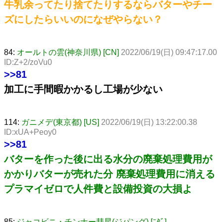
牛乳余ってたり捨てたりするならバターやチー
ズにしたらいいのになぜやらない？
84:
オールトの雲(神奈川県) [CN]
2022/06/19(日) 09:47:17.00
ID:Z+2/zoVu0
>>81
加工に手間暇かかるし工場が少ない
114:
ガニメデ(東京都) [US]
2022/06/19(日) 13:22:00.38
ID:xUA+Peoy0
>>81
バターを作った後に出る水分の廃棄処理費用が
かかりバターが売れた分 廃棄処理費用に消える
プラマイゼロで人件費と設備投資の大損よ
85:
ジャコビニ・チンナー彗星(ジパング) [ﾆﾀﾞ]