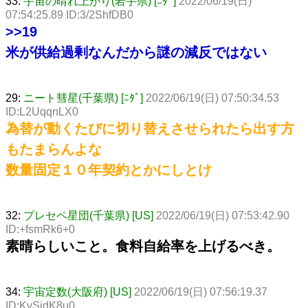
33:
宇宙の晴れ上がり(岩手県) [ﾆﾀﾞ]
2022/06/19(日)
07:54:25.89 ID:3/2ShfDB0
>>19
米が供給過剰なんだから謎の減反ではない
29:
ニート彗星(千葉県) [ﾆﾀﾞ]
2022/06/19(日) 07:50:34.53
ID:L2UqqnLX0
為替が動くたびに切り替えさせられたら出す方
もたまらんよな
数量固定１０年契約とかにしとけ
32:
プレセペ星団(千葉県) [US]
2022/06/19(日) 07:53:42.90
ID:+fsmRk6+0
素晴らしいこと。食料自給率を上げるべき。
34:
宇宙定数(大阪府) [US]
2022/06/19(日) 07:56:19.37
ID:KvSidK8u0