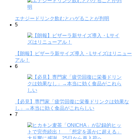
エナジードリンク飲むとハゲることが判明
5
【朗報】ピザーラ新サイズ導入・Lサイズはリニュー
アル！
6
【必見】専門家「疲労回復に栄養ドリンクは効果な
し」→本当に効く食品がこれらしい
7