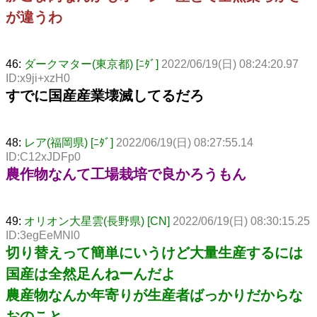
が違うわ
46:
ダークマター(東京都) [ﾆﾀﾞ]
2022/06/19(日) 08:24:20.97
ID:x9ji+xzH0
すでに国産産業壊滅してるだろ
48:
レア(福岡県) [ﾆﾀﾞ]
2022/06/19(日) 08:27:55.14
ID:C12xJDFp0
農作物なんて工場栽培で良かろうもん
49:
オリオン大星雲(長野県) [CN]
2022/06/19(日) 08:30:15.25
ID:3egEeMNl0
切り替えって簡単にいうけど大量生産するには
国産は全然足んねーんだよ
農産物なんか年寄りが生産者ばっかりだからな
おのこと