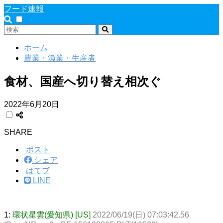
フード速報
ホーム
農業・漁業・生産者
食材、国産へ切り替え相次ぐ
2022年6月20日
SHARE
ポスト
シェア
はてブ
LINE
1:
環状星雲(愛知県) [US]
2022/06/19(日) 07:03:42.56