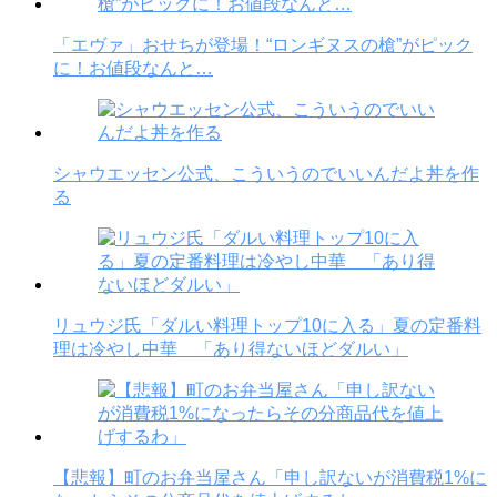
「エヴァ」おせちが登場！“ロンギヌスの槍”がピック
に！お値段なんと…
シャウエッセン公式、こういうのでいいんだよ丼を作
る
リュウジ氏「ダルい料理トップ10に入る」夏の定番料
理は冷やし中華 「あり得ないほどダルい」
【悲報】町のお弁当屋さん「申し訳ないが消費税1%に