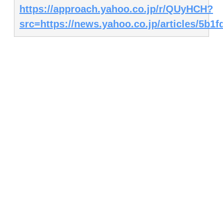
https://approach.yahoo.co.jp/r/QUyHCH?
src=https://news.yahoo.co.jp/articles/5b