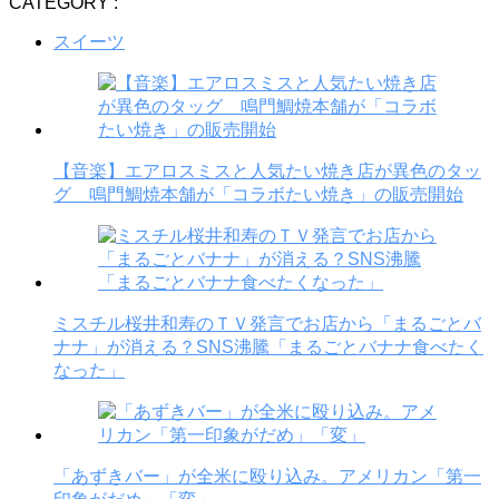
CATEGORY :
スイーツ
【音楽】エアロスミスと人気たい焼き店が異色のタッ
グ 鳴門鯛焼本舗が「コラボたい焼き」の販売開始
ミスチル桜井和寿のＴＶ発言でお店から「まるごとバ
ナナ」が消える？SNS沸騰「まるごとバナナ食べたく
なった」
「あずきバー」が全米に殴り込み。アメリカン「第一