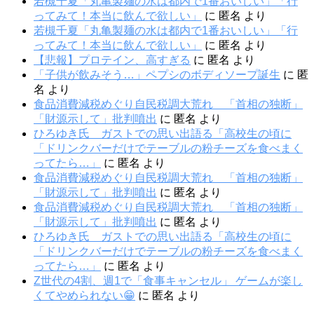
若槻千夏「丸亀製麺の水は都内で1番おいしい」「行
ってみて！本当に飲んで欲しい」
に
匿名
より
若槻千夏「丸亀製麺の水は都内で1番おいしい」「行
ってみて！本当に飲んで欲しい」
に
匿名
より
【悲報】プロテイン、高すぎる
に
匿名
より
「子供が飲みそう…」ペプシのボディソープ誕生
に
匿
名
より
食品消費減税めぐり自民税調大荒れ 「首相の独断」
「財源示して」批判噴出
に
匿名
より
ひろゆき氏 ガストでの思い出語る「高校生の頃に
「ドリンクバーだけでテーブルの粉チーズを食べまく
ってたら…」
に
匿名
より
食品消費減税めぐり自民税調大荒れ 「首相の独断」
「財源示して」批判噴出
に
匿名
より
食品消費減税めぐり自民税調大荒れ 「首相の独断」
「財源示して」批判噴出
に
匿名
より
ひろゆき氏 ガストでの思い出語る「高校生の頃に
「ドリンクバーだけでテーブルの粉チーズを食べまく
ってたら…」
に
匿名
より
Z世代の4割、週1で「食事キャンセル」 ゲームが楽し
くてやめられない😁
に
匿名
より