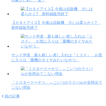
印象がだめ」「変」
【カタイアイス】今後は自販機 少しは柔らかく?
新幹線販売終了
サンド伊達 最も嬉しい差し入れは『ミスド』 お気
に入りは「重機のタイヤみたいなやつ」
「ミスタードーナツ」←こいつのライバルが全然出て
こない理由
前の記事