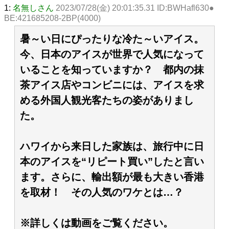
1:
名無しさん
2023/07/28(金) 20:01:35.31 ID:BWHafl630●
BE:421685208-2BP(4000)
暑～い日にぴったりな冷た～いアイス。
今、日本のアイスが世界で人気になって
いることを知っていますか？ 都内の抹
茶アイス店やコンビニには、アイスを求
める外国人観光客たちの姿がありまし
た。
ハワイから来日した家族は、旅行中に日
本のアイスを“リピート買い”したと言い
ます。さらに、輸出額が最も大きい香港
を取材！ その人気のワケとは…？
※詳しくは動画をご覧ください。