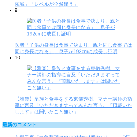
領域」「レベルが全然違う」
9
医者「子供の身長は食事で決まり、親と同じ食事では
同じ身長になる」、息子が192cmに成長し証明
10
【雅楽】皇族と食事をする東儀秀樹、マナー講師の指
導に言及「いただきますってみんな言う。『頂戴いた
します』は聞いたこと無い」
最新のコメント