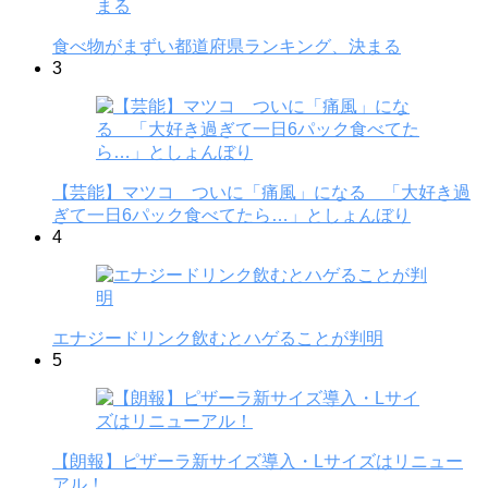
食べ物がまずい都道府県ランキング、決まる
3
【芸能】マツコ ついに「痛風」になる 「大好き過
ぎて一日6パック食べてたら…」としょんぼり
4
エナジードリンク飲むとハゲることが判明
5
【朗報】ピザーラ新サイズ導入・Lサイズはリニュー
アル！