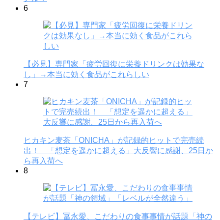
6
【必見】専門家「疲労回復に栄養ドリンクは効果な
し」→本当に効く食品がこれらしい
7
ヒカキン麦茶「ONICHA」が記録的ヒットで完売続
出！ 「想定を遥かに超える」大反響に感謝、25日か
ら再入荷へ
8
【テレビ】冨永愛、こだわりの食事事情が話題「神の