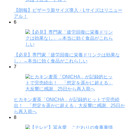
【朗報】ピザーラ新サイズ導入・Lサイズはリニュー
アル！
6
【必見】専門家「疲労回復に栄養ドリンクは効果な
し」→本当に効く食品がこれらしい
7
ヒカキン麦茶「ONICHA」が記録的ヒットで完売続
出！ 「想定を遥かに超える」大反響に感謝、25日か
ら再入荷へ
8