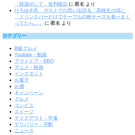
「財源示して」批判噴出
に
匿名
より
ひろゆき氏 ガストでの思い出語る「高校生の頃に
「ドリンクバーだけでテーブルの粉チーズを食べまく
ってたら…」
に
匿名
より
カテゴリー
B級グルメ
Youtube・動画
アウトドア・BBQ
アニメ・映画
インスタント
お菓子
お酒
キャンペーン
グルメ
コンビニ
スイーツ
テイクアウト・中食
デリバリー・宅配
ニュース