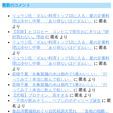
最新のコメント
リュウジ氏「ダルい料理トップ10に入る」夏の定番料
理は冷やし中華 「あり得ないほどダルい」
に
匿名
より
【芸能】ヒコロヒー コンビニで割引おにぎりは〝絶
対買わない〟理由
に
匿名
より
リュウジ氏「ダルい料理トップ10に入る」夏の定番料
理は冷やし中華 「あり得ないほどダルい」
に
匿名
より
リュウジ氏「ダルい料理トップ10に入る」夏の定番料
理は冷やし中華 「あり得ないほどダルい」
に
匿名
より
若槻千夏「丸亀製麺の水は都内で1番おいしい」「行
ってみて！本当に飲んで欲しい」
に
匿名
より
若槻千夏「丸亀製麺の水は都内で1番おいしい」「行
ってみて！本当に飲んで欲しい」
に
匿名
より
【悲報】プロテイン、高すぎる
に
匿名
より
「子供が飲みそう…」ペプシのボディソープ誕生
に
匿
名
より
食品消費減税めぐり自民税調大荒れ 「首相の独断」