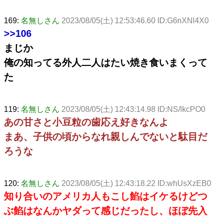
169:
名無しさん
2023/08/05(土) 12:53:46.60 ID:G6nXNl4X0
>>106
まじか
俺の知ってる外人二人はたい焼き食いまくって
た
119:
名無しさん
2023/08/05(土) 12:43:14.98 ID:NS/lkcPO0
あの甘さと小豆粒の歯応え好きなんよ
まあ、子供の頃からなれ親しんでないと駄目だ
ろうな
120:
名無しさん
2023/08/05(土) 12:43:18.22 ID:whUsXzEB0
知り合いのアメリカ人もこし餡はイケるけどつ
ぶ餡はなんかヤダって感じだったし、ほぼ先入