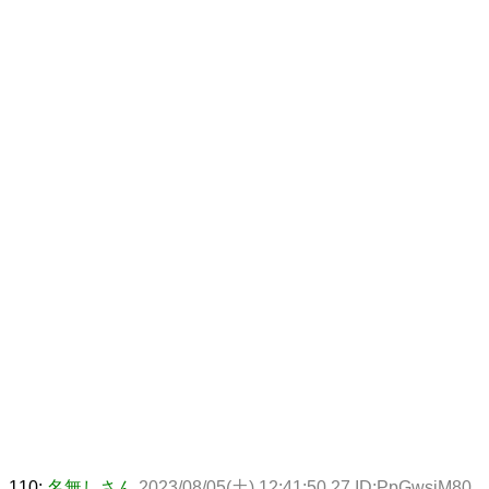
110:
名無しさん
2023/08/05(土) 12:41:50.27 ID:PpGwsiM80