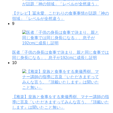
【テレビ】冨永愛、こだわりの食事事情が話題「神の
領域」「レベルが全然違う」
9
医者「子供の身長は食事で決まり、親と同じ食事では
同じ身長になる」、息子が192cmに成長し証明
10
【雅楽】皇族と食事をする東儀秀樹、マナー講師の指
導に言及「いただきますってみんな言う。『頂戴いた
します』は聞いたこと無い」