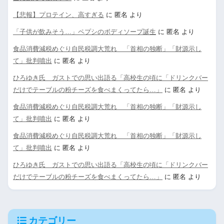
【悲報】プロテイン、高すぎる
に
匿名
より
「子供が飲みそう…」ペプシのボディソープ誕生
に
匿名
より
食品消費減税めぐり自民税調大荒れ 「首相の独断」「財源示し
て」批判噴出
に
匿名
より
ひろゆき氏 ガストでの思い出語る「高校生の頃に「ドリンクバー
だけでテーブルの粉チーズを食べまくってたら…」
に
匿名
より
食品消費減税めぐり自民税調大荒れ 「首相の独断」「財源示し
て」批判噴出
に
匿名
より
食品消費減税めぐり自民税調大荒れ 「首相の独断」「財源示し
て」批判噴出
に
匿名
より
ひろゆき氏 ガストでの思い出語る「高校生の頃に「ドリンクバー
だけでテーブルの粉チーズを食べまくってたら…」
に
匿名
より
カテゴリー