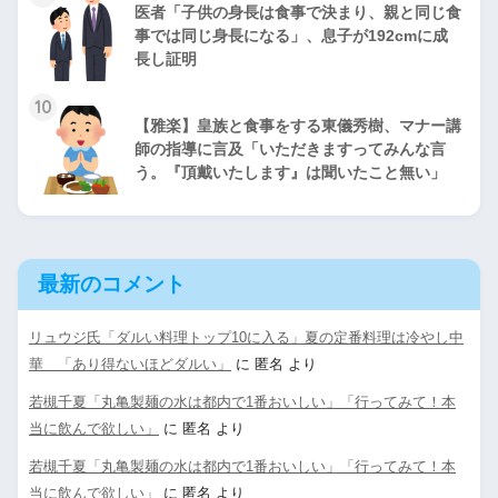
医者「子供の身長は食事で決まり、親と同じ食
事では同じ身長になる」、息子が192cmに成
長し証明
10
【雅楽】皇族と食事をする東儀秀樹、マナー講
師の指導に言及「いただきますってみんな言
う。『頂戴いたします』は聞いたこと無い」
最新のコメント
リュウジ氏「ダルい料理トップ10に入る」夏の定番料理は冷やし中
華 「あり得ないほどダルい」
に
匿名
より
若槻千夏「丸亀製麺の水は都内で1番おいしい」「行ってみて！本
当に飲んで欲しい」
に
匿名
より
若槻千夏「丸亀製麺の水は都内で1番おいしい」「行ってみて！本
当に飲んで欲しい」
に
匿名
より