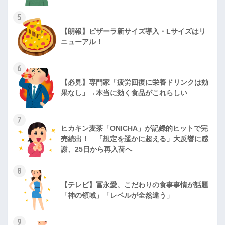
5
【朗報】ピザーラ新サイズ導入・Lサイズはリ
ニューアル！
6
【必見】専門家「疲労回復に栄養ドリンクは効
果なし」→本当に効く食品がこれらしい
7
ヒカキン麦茶「ONICHA」が記録的ヒットで完
売続出！ 「想定を遥かに超える」大反響に感
謝、25日から再入荷へ
8
【テレビ】冨永愛、こだわりの食事事情が話題
「神の領域」「レベルが全然違う」
9