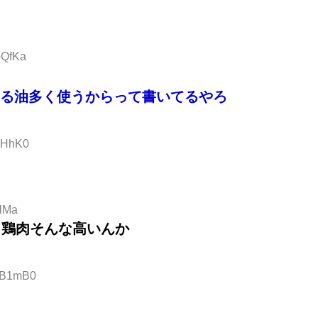
pQfKa
る油多く使うからって書いてるやろ
LbHhK0
alMa
し鶏肉そんな高いんか
Q3B1mB0