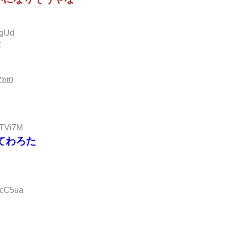
4gUd
Zbt0
ETVi7M
てわろた
5cC5ua