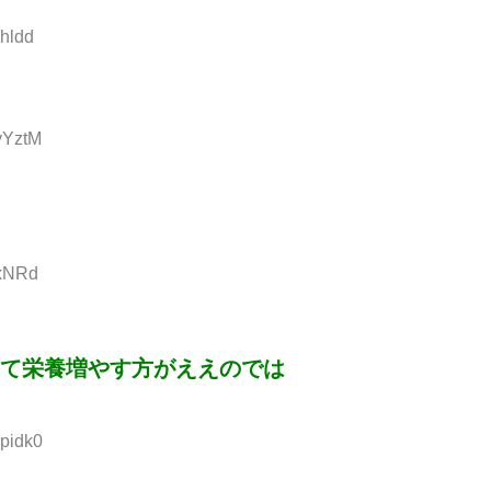
hldd
yYztM
OxNRd
て栄養増やす方がええのでは
bpidk0