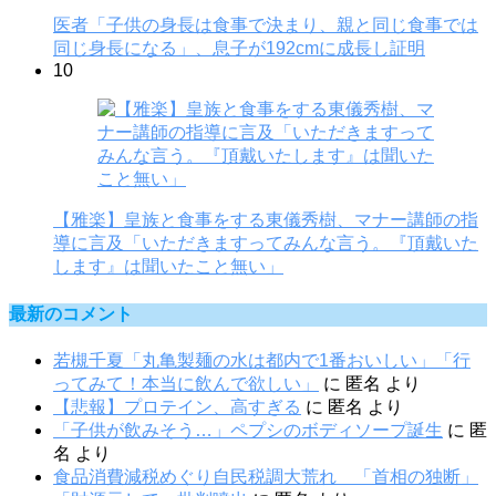
医者「子供の身長は食事で決まり、親と同じ食事では
同じ身長になる」、息子が192cmに成長し証明
10
【雅楽】皇族と食事をする東儀秀樹、マナー講師の指
導に言及「いただきますってみんな言う。『頂戴いた
します』は聞いたこと無い」
最新のコメント
若槻千夏「丸亀製麺の水は都内で1番おいしい」「行
ってみて！本当に飲んで欲しい」
に
匿名
より
【悲報】プロテイン、高すぎる
に
匿名
より
「子供が飲みそう…」ペプシのボディソープ誕生
に
匿
名
より
食品消費減税めぐり自民税調大荒れ 「首相の独断」