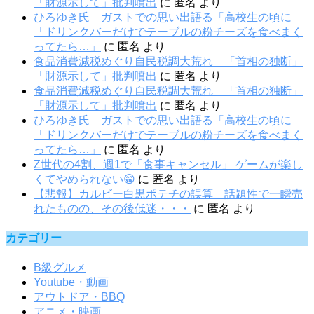
「財源示して」批判噴出
に
匿名
より
ひろゆき氏 ガストでの思い出語る「高校生の頃に
「ドリンクバーだけでテーブルの粉チーズを食べまく
ってたら…」
に
匿名
より
食品消費減税めぐり自民税調大荒れ 「首相の独断」
「財源示して」批判噴出
に
匿名
より
食品消費減税めぐり自民税調大荒れ 「首相の独断」
「財源示して」批判噴出
に
匿名
より
ひろゆき氏 ガストでの思い出語る「高校生の頃に
「ドリンクバーだけでテーブルの粉チーズを食べまく
ってたら…」
に
匿名
より
Z世代の4割、週1で「食事キャンセル」 ゲームが楽し
くてやめられない😁
に
匿名
より
【悲報】カルビー白黒ポテチの誤算 話題性で一瞬売
れたものの、その後低迷・・・
に
匿名
より
カテゴリー
B級グルメ
Youtube・動画
アウトドア・BBQ
アニメ・映画