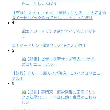
【芸能】マツコ ついに「痛風」になる 「大好き過
ぎて一日6パック食べてたら…」としょんぼり
4
エナジードリンク飲むとハゲることが判明
5
【朗報】ピザーラ新サイズ導入・Lサイズはリニュー
アル！
6