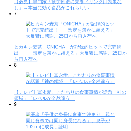
【必見】専門家「疲労回復に栄養ドリンクは効果な
し」→本当に効く食品がこれらしい
7
ヒカキン麦茶「ONICHA」が記録的ヒットで完売続
出！ 「想定を遥かに超える」大反響に感謝、25日か
ら再入荷へ
8
【テレビ】冨永愛、こだわりの食事事情が話題「神の
領域」「レベルが全然違う」
9