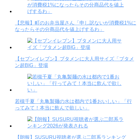
【悲報】町のお弁当屋さん「申し訳ないが消費税1%に
なったらその分商品代を値上げするわ」
【セブンイレブン】ブタメンに大人用サイズ「ブタメ
ン超BIG」登場
若槻千夏「丸亀製麺の水は都内で1番おいしい」「行
ってみて！本当に飲んで欲しい」
【朗報】SUSURU視聴者が選ぶ二郎系ランキング