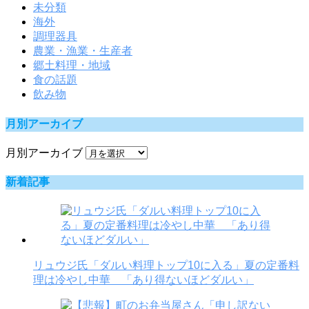
未分類
海外
調理器具
農業・漁業・生産者
郷土料理・地域
食の話題
飲み物
月別アーカイブ
月別アーカイブ
新着記事
リュウジ氏「ダルい料理トップ10に入る」夏の定番料
理は冷やし中華 「あり得ないほどダルい」