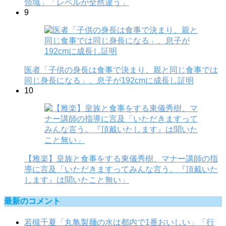
領域」「レベルが全然違う」
9
医者「子供の身長は食事で決まり、親と同じ食事では
同じ身長になる」、息子が192cmに成長し証明
10
【雅楽】皇族と食事をする東儀秀樹、マナー講師の指
導に言及「いただきますってみんな言う。『頂戴いた
します』は聞いたこと無い」
最新のコメント
若槻千夏「丸亀製麺の水は都内で1番おいしい」「行