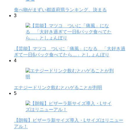
食べ物がまずい都道府県ランキング、決まる
3
【芸能】マツコ ついに「痛風」になる 「大好き過
ぎて一日6パック食べてたら…」としょんぼり
4
エナジードリンク飲むとハゲることが判明
5
【朗報】ピザーラ新サイズ導入・Lサイズはリニュー
アル！