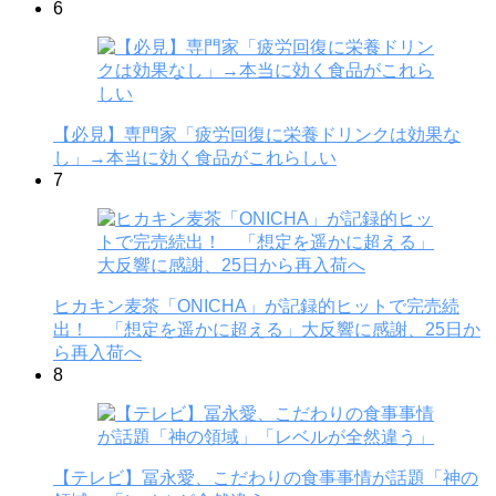
6
【必見】専門家「疲労回復に栄養ドリンクは効果な
し」→本当に効く食品がこれらしい
7
ヒカキン麦茶「ONICHA」が記録的ヒットで完売続
出！ 「想定を遥かに超える」大反響に感謝、25日か
ら再入荷へ
8
【テレビ】冨永愛、こだわりの食事事情が話題「神の