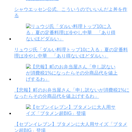
シャウエッセン公式、こういうのでいいんだよ丼を作
る
リュウジ氏「ダルい料理トップ10に入る」夏の定番料
理は冷やし中華 「あり得ないほどダルい」
【悲報】町のお弁当屋さん「申し訳ないが消費税1%に
なったらその分商品代を値上げするわ」
【セブンイレブン】ブタメンに大人用サイズ「ブタメ
ン超BIG」登場