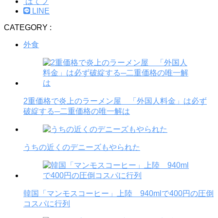
はてブ
LINE
CATEGORY :
外食
2重価格で炎上のラーメン屋 「外国人料金」は必ず
破綻する─二重価格の唯一解は
うちの近くのデニーズもやられた
韓国「マンモスコーヒー」上陸 940mlで400円の圧倒
コスパに行列