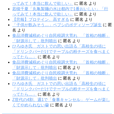
ってみて！本当に飲んで欲しい」
に
匿名
より
若槻千夏「丸亀製麺の水は都内で1番おいしい」「行
ってみて！本当に飲んで欲しい」
に
匿名
より
【悲報】プロテイン、高すぎる
に
匿名
より
「子供が飲みそう…」ペプシのボディソープ誕生
に
匿
名
より
食品消費減税めぐり自民税調大荒れ 「首相の独断」
「財源示して」批判噴出
に
匿名
より
ひろゆき氏 ガストでの思い出語る「高校生の頃に
「ドリンクバーだけでテーブルの粉チーズを食べまく
ってたら…」
に
匿名
より
食品消費減税めぐり自民税調大荒れ 「首相の独断」
「財源示して」批判噴出
に
匿名
より
食品消費減税めぐり自民税調大荒れ 「首相の独断」
「財源示して」批判噴出
に
匿名
より
ひろゆき氏 ガストでの思い出語る「高校生の頃に
「ドリンクバーだけでテーブルの粉チーズを食べまく
ってたら…」
に
匿名
より
Z世代の4割、週1で「食事キャンセル」 ゲームが楽し
くてやめられない😁
に
匿名
より