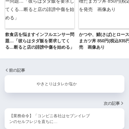
飲食店を悩ますインフルエンサー問
かつや、鯖(さば)とロー
題…「彼らはタダ飯を要求してく
まカツ丼 850円(税込935円
る…断ると店の誹謗中傷を始める」
売 画像あり
前の記事
やきとりはタレか塩か
次の記事
【業務命令】「コンビニ各社はセブンイレブ
ンのセルフレジを直ちに…