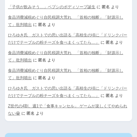
「子供が飲みそう…」ペプシのボディソープ誕生
に
匿名
より
食品消費減税めぐり自民税調大荒れ 「首相の独断」「財源示し
て」批判噴出
に
匿名
より
ひろゆき氏 ガストでの思い出語る「高校生の頃に「ドリンクバー
だけでテーブルの粉チーズを食べまくってたら…」
に
匿名
より
食品消費減税めぐり自民税調大荒れ 「首相の独断」「財源示し
て」批判噴出
に
匿名
より
食品消費減税めぐり自民税調大荒れ 「首相の独断」「財源示し
て」批判噴出
に
匿名
より
ひろゆき氏 ガストでの思い出語る「高校生の頃に「ドリンクバー
だけでテーブルの粉チーズを食べまくってたら…」
に
匿名
より
Z世代の4割、週1で「食事キャンセル」 ゲームが楽しくてやめられ
ない😁
に
匿名
より