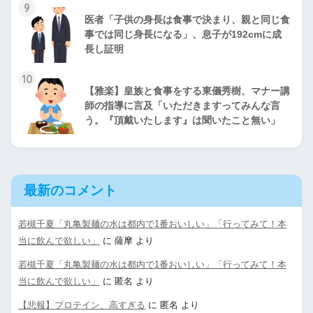
9
医者「子供の身長は食事で決まり、親と同じ食
事では同じ身長になる」、息子が192cmに成
長し証明
10
【雅楽】皇族と食事をする東儀秀樹、マナー講
師の指導に言及「いただきますってみんな言
う。『頂戴いたします』は聞いたこと無い」
最新のコメント
若槻千夏「丸亀製麺の水は都内で1番おいしい」「行ってみて！本
当に飲んで欲しい」
に
薩摩
より
若槻千夏「丸亀製麺の水は都内で1番おいしい」「行ってみて！本
当に飲んで欲しい」
に
匿名
より
【悲報】プロテイン、高すぎる
に
匿名
より