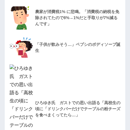
農家が消費税1% に悲鳴。「消費税の納税を免
除されてたので8%→1%だと手取りが7%減る
んです」
「子供が飲みそう…」ペプシのボディソープ誕
生
ひろゆき氏 ガストでの思い出語る「高校生の
頃に「ドリンクバーだけでテーブルの粉チーズ
を食べまくってたら…」