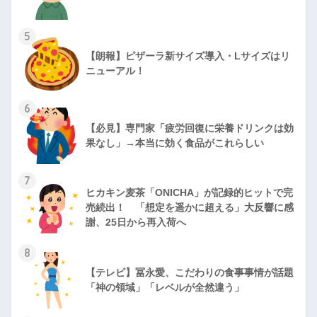
5
【朗報】ピザーラ新サイズ導入・Lサイズはリ
ニューアル！
6
【必見】専門家「疲労回復に栄養ドリンクは効
果なし」→本当に効く食品がこれらしい
7
ヒカキン麦茶「ONICHA」が記録的ヒットで完
売続出！ 「想定を遥かに超える」大反響に感
謝、25日から再入荷へ
8
【テレビ】冨永愛、こだわりの食事事情が話題
「神の領域」「レベルが全然違う」