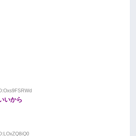
 ID:Oxs9FSRWd
いいから
ID:LOxZQ8iQ0