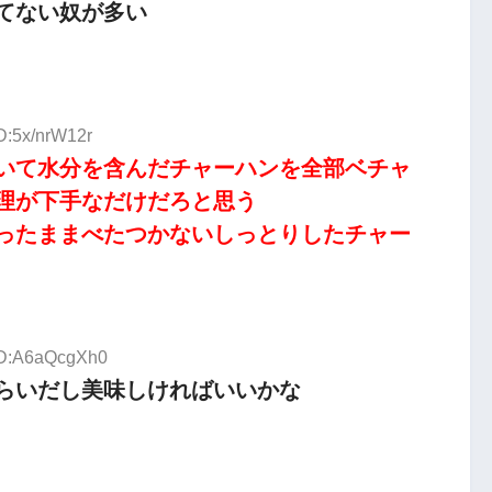
てない奴が多い
D:5x/nrW12r
いて水分を含んだチャーハンを全部ベチャ
理が下手なだけだろと思う
ったままべたつかないしっとりしたチャー
 ID:A6aQcgXh0
らいだし美味しければいいかな