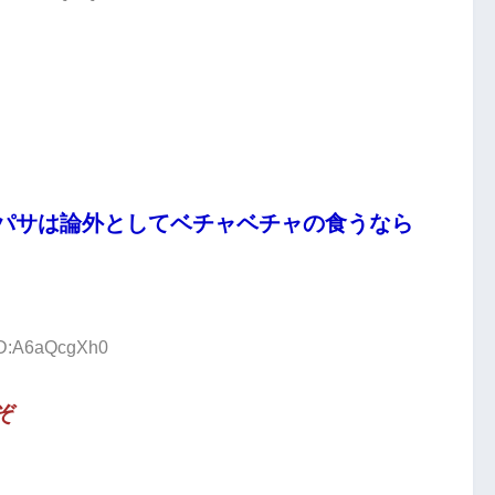
パサは論外としてベチャベチャの食うなら
 ID:A6aQcgXh0
ぞ