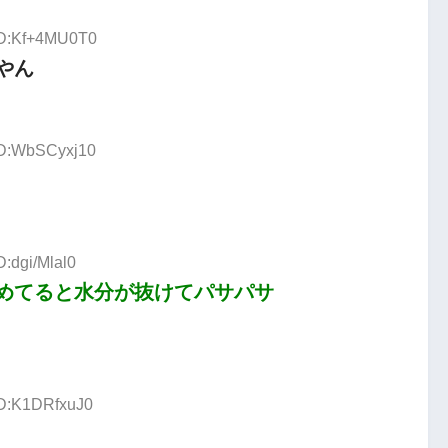
 ID:Kf+4MU0T0
やん
ID:WbSCyxj10
D:dgi/Mlal0
めてると水分が抜けてパサパサ
ID:K1DRfxuJ0