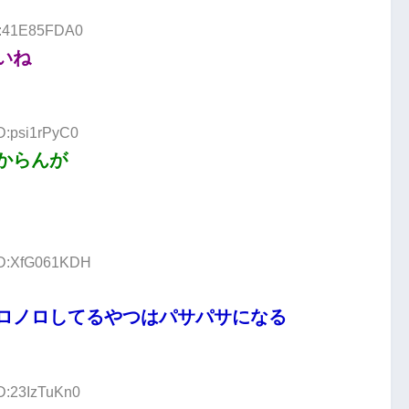
ID:41E85FDA0
いね
ID:psi1rPyC0
からんが
 ID:XfG061KDH
ロノロしてるやつはパサパサになる
ID:23IzTuKn0