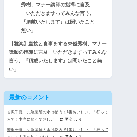
【雅楽】皇族と食事をする東儀秀樹、マナー
講師の指導に言及「いただきますってみんな
言う。『頂戴いたします』は聞いたこと無
い」
最新のコメント
若槻千夏「丸亀製麺の水は都内で1番おいしい」「行って
みて！本当に飲んで欲しい」
に
匿名
より
若槻千夏「丸亀製麺の水は都内で1番おいしい」「行って