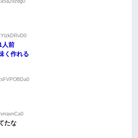
D:a5a29zdg0
D:YIzkDRvD0
1人前
味く作れる
ID:sFVPOBDa0
:vrravnCa0
てたな