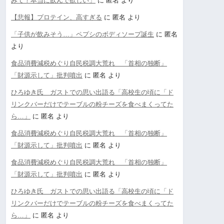
みて！本当に飲んで欲しい」
に
匿名
より
【悲報】プロテイン、高すぎる
に
匿名
より
「子供が飲みそう…」ペプシのボディソープ誕生
に
匿名
より
食品消費減税めぐり自民税調大荒れ 「首相の独断」
「財源示して」批判噴出
に
匿名
より
ひろゆき氏 ガストでの思い出語る「高校生の頃に「ド
リンクバーだけでテーブルの粉チーズを食べまくってた
ら…」
に
匿名
より
食品消費減税めぐり自民税調大荒れ 「首相の独断」
「財源示して」批判噴出
に
匿名
より
食品消費減税めぐり自民税調大荒れ 「首相の独断」
「財源示して」批判噴出
に
匿名
より
ひろゆき氏 ガストでの思い出語る「高校生の頃に「ド
リンクバーだけでテーブルの粉チーズを食べまくってた
ら…」
に
匿名
より