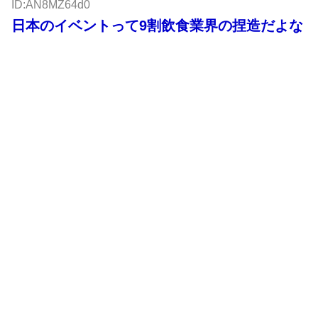
ID:AN8MZ64d0
日本のイベントって9割飲食業界の捏造だよな