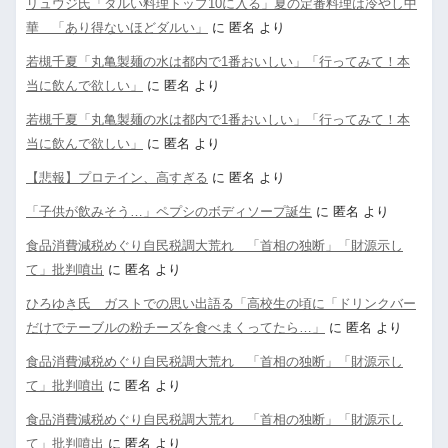
リュウジ氏「ダルい料理トップ10に入る」夏の定番料理は冷やし中
華 「あり得ないほどダルい」
に
匿名
より
若槻千夏「丸亀製麺の水は都内で1番おいしい」「行ってみて！本
当に飲んで欲しい」
に
匿名
より
若槻千夏「丸亀製麺の水は都内で1番おいしい」「行ってみて！本
当に飲んで欲しい」
に
匿名
より
【悲報】プロテイン、高すぎる
に
匿名
より
「子供が飲みそう…」ペプシのボディソープ誕生
に
匿名
より
食品消費減税めぐり自民税調大荒れ 「首相の独断」「財源示し
て」批判噴出
に
匿名
より
ひろゆき氏 ガストでの思い出語る「高校生の頃に「ドリンクバー
だけでテーブルの粉チーズを食べまくってたら…」
に
匿名
より
食品消費減税めぐり自民税調大荒れ 「首相の独断」「財源示し
て」批判噴出
に
匿名
より
食品消費減税めぐり自民税調大荒れ 「首相の独断」「財源示し
て」批判噴出
に
匿名
より