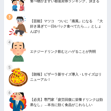
食べ物がまずい都道府県ランキング、決まる
3
【芸能】マツコ ついに「痛風」になる 「大
好き過ぎて一日6パック食べてたら…」としょ
んぼり
4
エナジードリンク飲むとハゲることが判明
5
【朗報】ピザーラ新サイズ導入・Lサイズはリ
ニューアル！
6
【必見】専門家「疲労回復に栄養ドリンクは効
果なし」→本当に効く食品がこれらしい