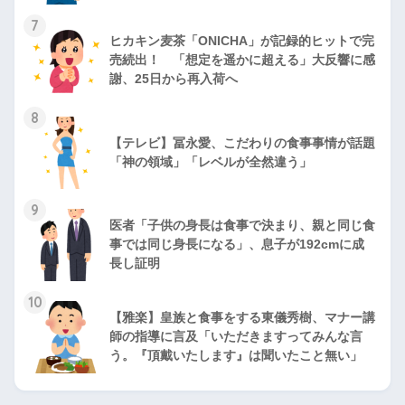
7
ヒカキン麦茶「ONICHA」が記録的ヒットで完
売続出！ 「想定を遥かに超える」大反響に感
謝、25日から再入荷へ
8
【テレビ】冨永愛、こだわりの食事事情が話題
「神の領域」「レベルが全然違う」
9
医者「子供の身長は食事で決まり、親と同じ食
事では同じ身長になる」、息子が192cmに成
長し証明
10
【雅楽】皇族と食事をする東儀秀樹、マナー講
師の指導に言及「いただきますってみんな言
う。『頂戴いたします』は聞いたこと無い」