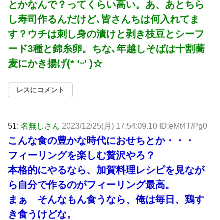
とかなんで？ってくらい高い。あ、あとちら
し寿司作るんだけど､皆さんちは何入れてま
す？ウチは刺し身の漬けと剥き枝豆とシーフ
ード3種と錦糸卵。ちな､年越しそばは十割蕎
麦にかき揚げ(* ‘ᵕ’ )☆
レスにコメント
51:
名無しさん
2023/12/25(月) 17:54:09.10 ID:eMt4T/Pg0
こんな食の豊かな時代におせちとか・・・
フィーリングを楽しむ贅沢やろ？
本格的にやるなら、加賀料理レシピを見なが
ら自分で作るのがフィーリング最高。
まぁ そんなもん食うなら、俺は毎日、鶏す
き食うけどな。