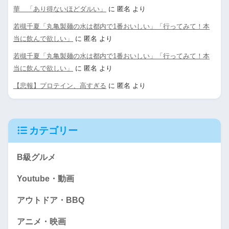
華 「あり得ないほどダルい」
に
匿名
より
若槻千夏「丸亀製麺の水は都内で1番おいしい」「行ってみて！本
当に飲んで欲しい」
に
匿名
より
若槻千夏「丸亀製麺の水は都内で1番おいしい」「行ってみて！本
当に飲んで欲しい」
に
匿名
より
【悲報】プロテイン、高すぎる
に
匿名
より
カテゴリー
B級グルメ
Youtube・動画
アウトドア・BBQ
アニメ・映画