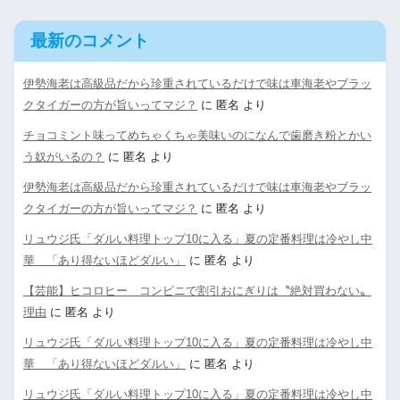
最新のコメント
伊勢海老は高級品だから珍重されているだけで味は車海老やブラッ
クタイガーの方が旨いってマジ？
に
匿名
より
チョコミント味ってめちゃくちゃ美味いのになんで歯磨き粉とかい
う奴がいるの？
に
匿名
より
伊勢海老は高級品だから珍重されているだけで味は車海老やブラッ
クタイガーの方が旨いってマジ？
に
匿名
より
リュウジ氏「ダルい料理トップ10に入る」夏の定番料理は冷やし中
華 「あり得ないほどダルい」
に
匿名
より
【芸能】ヒコロヒー コンビニで割引おにぎりは〝絶対買わない〟
理由
に
匿名
より
リュウジ氏「ダルい料理トップ10に入る」夏の定番料理は冷やし中
華 「あり得ないほどダルい」
に
匿名
より
リュウジ氏「ダルい料理トップ10に入る」夏の定番料理は冷やし中