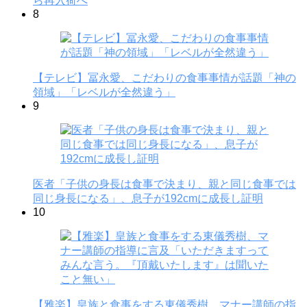
ら再入荷へ
8
【テレビ】冨永愛、こだわりの食事事情が話題「神の
領域」「レベルが全然違う」
9
医者「子供の身長は食事で決まり、親と同じ食事では
同じ身長になる」、息子が192cmに成長し証明
10
【雅楽】皇族と食事をする東儀秀樹、マナー講師の指