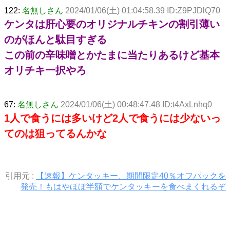
122:
名無しさん
2024/01/06(土) 01:04:58.39 ID:Z9PJDlQ70
ケンタは肝心要のオリジナルチキンの割引薄い
のがほんと駄目すぎる
この前の辛味噌とかたまに当たりあるけど基本
オリチキ一択やろ
67:
名無しさん
2024/01/06(土) 00:48:47.48 ID:t4AxLnhq0
1人で食うには多いけど2人で食うには少ないっ
てのは狙ってるんかな
引用元 :
【速報】ケンタッキー、期間限定40％オフパックを
発売！もはやほぼ半額でケンタッキーを食べまくれるぞ