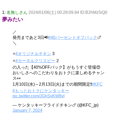
1:
名無しさん
2024/01/06(土) 00:28:09.94 ID:B2hMz5iQ0
夢みたい
／
発売まであと3日📢
#40パーセントオフパック
🍗
＼
⭐️
#オリジナルチキン
3
⭐️
#カーネルクリスピー
2
の入った【40%OFFパック】がもうすぐ登場😍
おいしさへのこだわりをおトクに楽しめるチャン
ス👀
1月10日(水)～2月13日(火)までの期間限定❗️
#KFC
#もっとおトクにケンタッキー
pic.twitter.com/JGhSvKW8vI
— ケンタッキーフライドチキン🍗 (@KFC_jp)
January 7, 2024