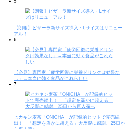
5
【朗報】ピザーラ新サイズ導入・Lサイズはリニュー
アル！
6
【必見】専門家「疲労回復に栄養ドリンクは効果な
し」→本当に効く食品がこれらしい
7
ヒカキン麦茶「ONICHA」が記録的ヒットで完売続
出！ 「想定を遥かに超える」大反響に感謝、25日か