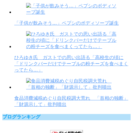
「子供が飲みそう…」ペプシのボディソープ誕生
ひろゆき氏 ガストでの思い出語る「高校生の頃に
「ドリンクバーだけでテーブルの粉チーズを食べまく
ってたら…」
食品消費減税めぐり自民税調大荒れ 「首相の独断」
「財源示して」批判噴出
ブログランキング