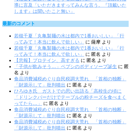
導に言及「いただきますってみんな言う。『頂戴いた
します』は聞いたこと無い」
最新のコメント
若槻千夏「丸亀製麺の水は都内で1番おいしい」「行
ってみて！本当に飲んで欲しい」
に
薩摩
より
若槻千夏「丸亀製麺の水は都内で1番おいしい」「行
ってみて！本当に飲んで欲しい」
に
匿名
より
【悲報】プロテイン、高すぎる
に
匿名
より
「子供が飲みそう…」ペプシのボディソープ誕生
に
匿
名
より
食品消費減税めぐり自民税調大荒れ 「首相の独断」
「財源示して」批判噴出
に
匿名
より
ひろゆき氏 ガストでの思い出語る「高校生の頃に
「ドリンクバーだけでテーブルの粉チーズを食べまく
ってたら…」
に
匿名
より
食品消費減税めぐり自民税調大荒れ 「首相の独断」
「財源示して」批判噴出
に
匿名
より
食品消費減税めぐり自民税調大荒れ 「首相の独断」
「財源示して」批判噴出
に
匿名
より