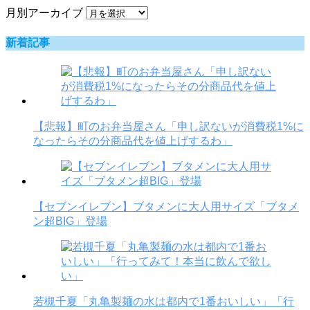
月別アーカイブ
新着記事
【悲報】町のお弁当屋さん「申し訳ないが消費税1%に
なったらその分商品代を値上げするわ」
【セブンイレブン】ブタメンに大人用サイズ「ブタメ
ン超BIG」登場
若槻千夏「丸亀製麺の水は都内で1番おいしい」「行