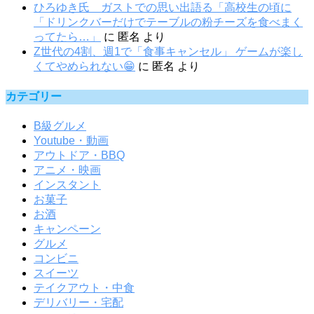
ひろゆき氏 ガストでの思い出語る「高校生の頃に
「ドリンクバーだけでテーブルの粉チーズを食べまく
ってたら…」
に
匿名
より
Z世代の4割、週1で「食事キャンセル」 ゲームが楽し
くてやめられない😁
に
匿名
より
カテゴリー
B級グルメ
Youtube・動画
アウトドア・BBQ
アニメ・映画
インスタント
お菓子
お酒
キャンペーン
グルメ
コンビニ
スイーツ
テイクアウト・中食
デリバリー・宅配