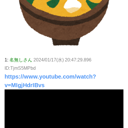
1:
名無しさん
2024/01/17(水) 20:47:29.896
ID:TjmS5MPbd
https://www.youtube.com/watch?
v=MIgjHdrIBvs