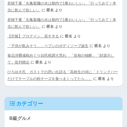
若槻千夏「丸亀製麺の水は都内で1番おいしい」「行ってみて！本
当に飲んで欲しい」
に
匿名
より
若槻千夏「丸亀製麺の水は都内で1番おいしい」「行ってみて！本
当に飲んで欲しい」
に
匿名
より
【悲報】プロテイン、高すぎる
に
匿名
より
「子供が飲みそう…」ペプシのボディソープ誕生
に
匿名
より
食品消費減税めぐり自民税調大荒れ 「首相の独断」「財源示し
て」批判噴出
に
匿名
より
ひろゆき氏 ガストでの思い出語る「高校生の頃に「ドリンクバー
だけでテーブルの粉チーズを食べまくってたら…」
に
匿名
より
カテゴリー
B級グルメ