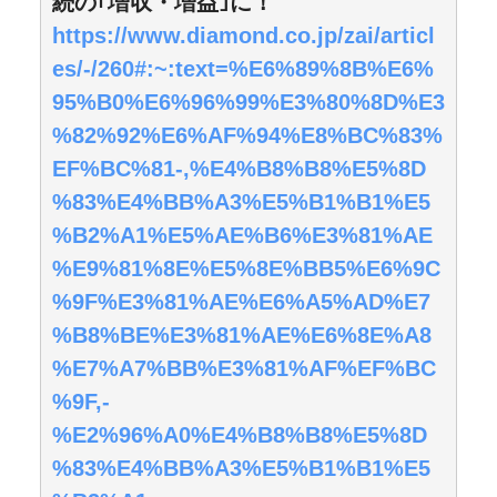
続の｢増収・増益｣に！
https://www.diamond.co.jp/zai/articl
es/-/260#:~:text=%E6%89%8B%E6%
95%B0%E6%96%99%E3%80%8D%E3
%82%92%E6%AF%94%E8%BC%83%
EF%BC%81-,%E4%B8%B8%E5%8D
%83%E4%BB%A3%E5%B1%B1%E5
%B2%A1%E5%AE%B6%E3%81%AE
%E9%81%8E%E5%8E%BB5%E6%9C
%9F%E3%81%AE%E6%A5%AD%E7
%B8%BE%E3%81%AE%E6%8E%A8
%E7%A7%BB%E3%81%AF%EF%BC
%9F,-
%E2%96%A0%E4%B8%B8%E5%8D
%83%E4%BB%A3%E5%B1%B1%E5