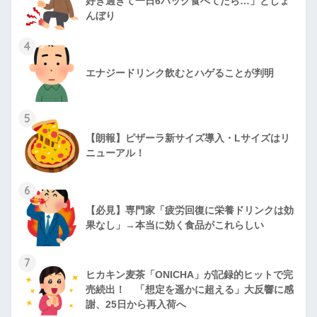
好き過ぎて一日6パック食べてたら…」としょ
んぼり
4
エナジードリンク飲むとハゲることが判明
5
【朗報】ピザーラ新サイズ導入・Lサイズはリ
ニューアル！
6
【必見】専門家「疲労回復に栄養ドリンクは効
果なし」→本当に効く食品がこれらしい
7
ヒカキン麦茶「ONICHA」が記録的ヒットで完
売続出！ 「想定を遥かに超える」大反響に感
謝、25日から再入荷へ