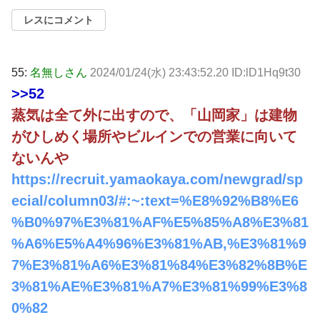
レスにコメント
55:
名無しさん
2024/01/24(水) 23:43:52.20 ID:lD1Hq9t30
>>52
蒸気は全て外に出すので、「山岡家」は建物
がひしめく場所やビルインでの営業に向いて
ないんや
https://recruit.yamaokaya.com/newgrad/sp
ecial/column03/#:~:text=%E8%92%B8%E6
%B0%97%E3%81%AF%E5%85%A8%E3%81
%A6%E5%A4%96%E3%81%AB,%E3%81%9
7%E3%81%A6%E3%81%84%E3%82%8B%E
3%81%AE%E3%81%A7%E3%81%99%E3%8
0%82