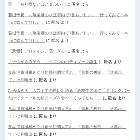
華 「あり得ないほどダルい」
に
匿名
より
若槻千夏「丸亀製麺の水は都内で1番おいしい」「行ってみて！本
当に飲んで欲しい」
に
匿名
より
若槻千夏「丸亀製麺の水は都内で1番おいしい」「行ってみて！本
当に飲んで欲しい」
に
匿名
より
【悲報】プロテイン、高すぎる
に
匿名
より
「子供が飲みそう…」ペプシのボディソープ誕生
に
匿名
より
食品消費減税めぐり自民税調大荒れ 「首相の独断」「財源示し
て」批判噴出
に
匿名
より
ひろゆき氏 ガストでの思い出語る「高校生の頃に「ドリンクバー
だけでテーブルの粉チーズを食べまくってたら…」
に
匿名
より
食品消費減税めぐり自民税調大荒れ 「首相の独断」「財源示し
て」批判噴出
に
匿名
より
食品消費減税めぐり自民税調大荒れ 「首相の独断」「財源示し
て」批判噴出
に
匿名
より