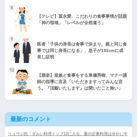
8
【テレビ】冨永愛、こだわりの食事事情が話題
「神の領域」「レベルが全然違う」
9
医者「子供の身長は食事で決まり、親と同じ食
事では同じ身長になる」、息子が192cmに成
長し証明
10
【雅楽】皇族と食事をする東儀秀樹、マナー講
師の指導に言及「いただきますってみんな言
う。『頂戴いたします』は聞いたこと無い」
最新のコメント
リュウジ氏「ダルい料理トップ10に入る」夏の定番料理は冷やし中