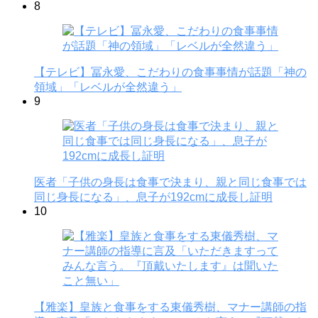
8
【テレビ】冨永愛、こだわりの食事事情が話題「神の
領域」「レベルが全然違う」
9
医者「子供の身長は食事で決まり、親と同じ食事では
同じ身長になる」、息子が192cmに成長し証明
10
【雅楽】皇族と食事をする東儀秀樹、マナー講師の指