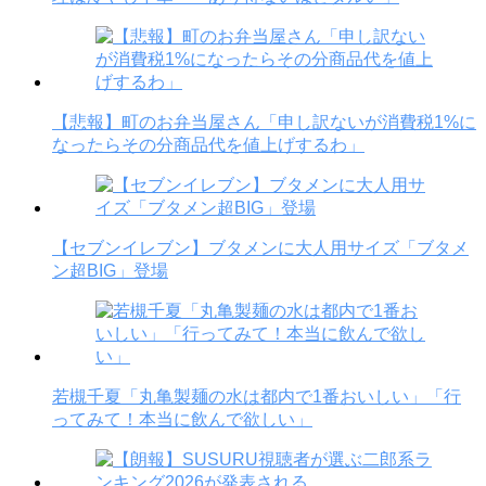
【悲報】町のお弁当屋さん「申し訳ないが消費税1%に
なったらその分商品代を値上げするわ」
【セブンイレブン】ブタメンに大人用サイズ「ブタメ
ン超BIG」登場
若槻千夏「丸亀製麺の水は都内で1番おいしい」「行
ってみて！本当に飲んで欲しい」