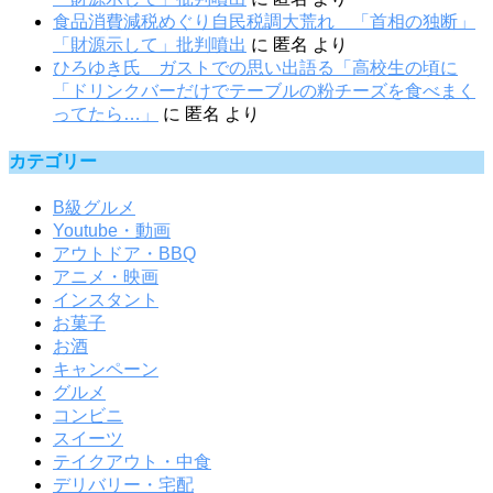
食品消費減税めぐり自民税調大荒れ 「首相の独断」
「財源示して」批判噴出
に
匿名
より
ひろゆき氏 ガストでの思い出語る「高校生の頃に
「ドリンクバーだけでテーブルの粉チーズを食べまく
ってたら…」
に
匿名
より
カテゴリー
B級グルメ
Youtube・動画
アウトドア・BBQ
アニメ・映画
インスタント
お菓子
お酒
キャンペーン
グルメ
コンビニ
スイーツ
テイクアウト・中食
デリバリー・宅配