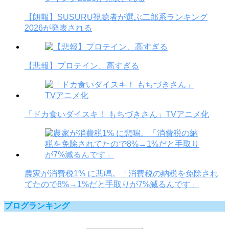
【朗報】SUSURU視聴者が選ぶ二郎系ランキング
2026が発表される
【悲報】プロテイン、高すぎる
「ドカ食いダイスキ！ もちづきさん」TVアニメ化
農家が消費税1% に悲鳴。「消費税の納税を免除され
てたので8%→1%だと手取りが7%減るんです」
ブログランキング