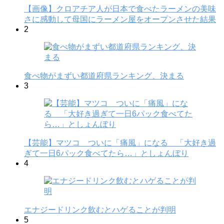
【画像】クロアチア人が日本で食べたラーメンの美味
さに感動して母国にラーメン屋をオープンさせた結果
2
食べ物がまずい都道府県ランキング、決まる
3
【芸能】マツコ ついに「痛風」になる 「大好き過
ぎて一日6パック食べてたら…」としょんぼり
4
エナジードリンク飲むとハゲることが判明
5