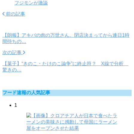
フジモンが激論
前の記事
【朗報】アキバの肉の万世さん、閉店決まってから連日1時
間待ちの…
次の記事
【菓子】“きのこ・たけのこ論争”に終止符？ X線で分析
驚きの…
フード速報の人気記事
1