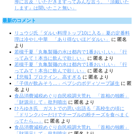
導に言及「いただきますってみんな言う。『頂戴いた
します』は聞いたこと無い」
最新のコメント
リュウジ氏「ダルい料理トップ10に入る」夏の定番料
理は冷やし中華 「あり得ないほどダルい」
に
匿名
より
若槻千夏「丸亀製麺の水は都内で1番おいしい」「行
ってみて！本当に飲んで欲しい」
に
匿名
より
若槻千夏「丸亀製麺の水は都内で1番おいしい」「行
ってみて！本当に飲んで欲しい」
に
匿名
より
【悲報】プロテイン、高すぎる
に
匿名
より
「子供が飲みそう…」ペプシのボディソープ誕生
に
匿
名
より
食品消費減税めぐり自民税調大荒れ 「首相の独断」
「財源示して」批判噴出
に
匿名
より
ひろゆき氏 ガストでの思い出語る「高校生の頃に
「ドリンクバーだけでテーブルの粉チーズを食べまく
ってたら…」
に
匿名
より
食品消費減税めぐり自民税調大荒れ 「首相の独断」
「財源示して」批判噴出
に
匿名
より