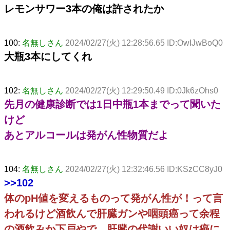
レモンサワー3本の俺は許されたか
100:
名無しさん
2024/02/27(火) 12:28:56.65 ID:OwIJwBoQ0
大瓶3本にしてくれ
102:
名無しさん
2024/02/27(火) 12:29:50.49 ID:0Jk6zOhs0
先月の健康診断では1日中瓶1本までって聞いた
けど
あとアルコールは発がん性物質だよ
104:
名無しさん
2024/02/27(火) 12:32:46.56 ID:KSzCC8yJ0
>>102
体のpH値を変えるものって発がん性が！って言
われるけど酒飲んで肝臓ガンや咽頭癌って余程
の酒飲みか下戸やで。肝臓の代謝いい奴は癌に