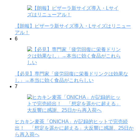
【朗報】ピザーラ新サイズ導入・Lサイズはリニュー
アル！
6
【必見】専門家「疲労回復に栄養ドリンクは効果な
し」→本当に効く食品がこれらしい
7
ヒカキン麦茶「ONICHA」が記録的ヒットで完売続
出！ 「想定を遥かに超える」大反響に感謝、25日か
ら再入荷へ