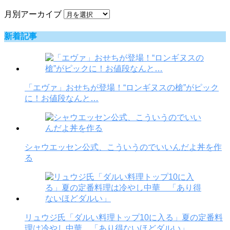
月別アーカイブ
新着記事
「エヴァ」おせちが登場！“ロンギヌスの槍”がピック
に！お値段なんと…
シャウエッセン公式、こういうのでいいんだよ丼を作
る
リュウジ氏「ダルい料理トップ10に入る」夏の定番料
理は冷やし中華 「あり得ないほどダルい」