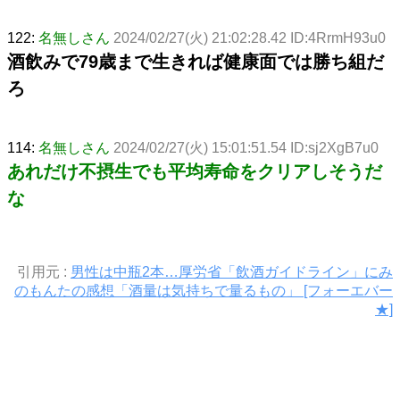
122:
名無しさん
2024/02/27(火) 21:02:28.42 ID:4RrmH93u0
酒飲みで79歳まで生きれば健康面では勝ち組だ
ろ
114:
名無しさん
2024/02/27(火) 15:01:51.54 ID:sj2XgB7u0
あれだけ不摂生でも平均寿命をクリアしそうだ
な
引用元 :
男性は中瓶2本…厚労省「飲酒ガイドライン」にみ
のもんたの感想「酒量は気持ちで量るもの」 [フォーエバー
★]