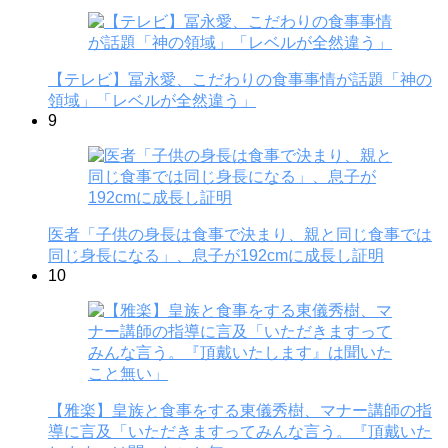
【テレビ】冨永愛、こだわりの食事事情が話題「神の
領域」「レベルが全然違う」
9
医者「子供の身長は食事で決まり、親と同じ食事では
同じ身長になる」、息子が192cmに成長し証明
10
【雅楽】皇族と食事をする東儀秀樹、マナー講師の指
導に言及「いただきますってみんな言う。『頂戴いた