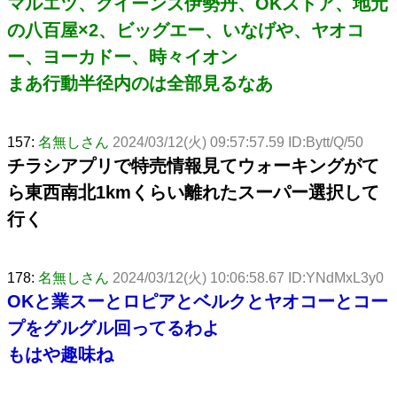
マルエツ、クイーンズ伊勢丹、OKストア、地元
の八百屋×2、ビッグエー、いなげや、ヤオコ
ー、ヨーカドー、時々イオン
まあ行動半径内のは全部見るなあ
157:
名無しさん
2024/03/12(火) 09:57:57.59 ID:Bytt/Q/50
チラシアプリで特売情報見てウォーキングがて
ら東西南北1kmくらい離れたスーパー選択して
行く
178:
名無しさん
2024/03/12(火) 10:06:58.67 ID:YNdMxL3y0
OKと業スーとロピアとベルクとヤオコーとコー
プをグルグル回ってるわよ
もはや趣味ね