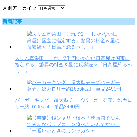
月別アーカイブ
新着記事
スリム真栄田「これで2千円いかない日高屋は国宝に
指定する」驚異の料金＆量に反響続々「日高屋恐るべ
し！」
バーガーキング、超大型チーズバーガー発売。総カロ
リー約1656kcal 単品2490円