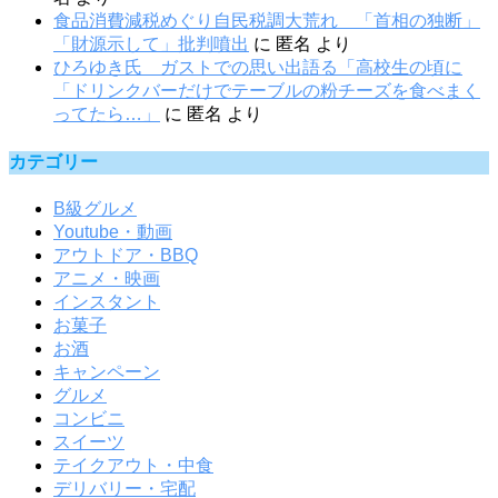
食品消費減税めぐり自民税調大荒れ 「首相の独断」
「財源示して」批判噴出
に
匿名
より
ひろゆき氏 ガストでの思い出語る「高校生の頃に
「ドリンクバーだけでテーブルの粉チーズを食べまく
ってたら…」
に
匿名
より
カテゴリー
B級グルメ
Youtube・動画
アウトドア・BBQ
アニメ・映画
インスタント
お菓子
お酒
キャンペーン
グルメ
コンビニ
スイーツ
テイクアウト・中食
デリバリー・宅配