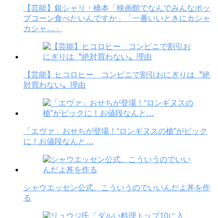
【芸能】銀シャリ・橋本「映画館でなんでみんなポッ
プコーン食べたいんですか」「一番いいときにカシャ
カシャ…」
【芸能】ヒコロヒー コンビニで割引おにぎりは〝絶
対買わない〟理由
「エヴァ」おせちが登場！“ロンギヌスの槍”がピック
に！お値段なんと…
シャウエッセン公式、こういうのでいいんだよ丼を作
る