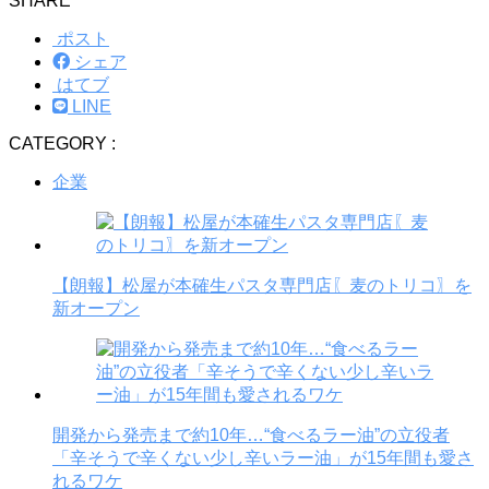
SHARE
ポスト
シェア
はてブ
LINE
CATEGORY :
企業
【朗報】松屋が本確生パスタ専門店〖麦のトリコ〗を
新オープン
開発から発売まで約10年…“食べるラー油”の立役者
「辛そうで辛くない少し辛いラー油」が15年間も愛さ
れるワケ