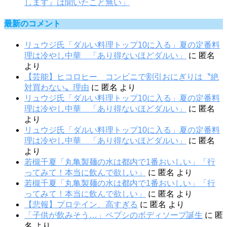
します』は聞いたこと無い」
最新のコメント
リュウジ氏「ダルい料理トップ10に入る」夏の定番料
理は冷やし中華 「あり得ないほどダルい」
に
匿名
より
【芸能】ヒコロヒー コンビニで割引おにぎりは〝絶
対買わない〟理由
に
匿名
より
リュウジ氏「ダルい料理トップ10に入る」夏の定番料
理は冷やし中華 「あり得ないほどダルい」
に
匿名
より
リュウジ氏「ダルい料理トップ10に入る」夏の定番料
理は冷やし中華 「あり得ないほどダルい」
に
匿名
より
若槻千夏「丸亀製麺の水は都内で1番おいしい」「行
ってみて！本当に飲んで欲しい」
に
匿名
より
若槻千夏「丸亀製麺の水は都内で1番おいしい」「行
ってみて！本当に飲んで欲しい」
に
匿名
より
【悲報】プロテイン、高すぎる
に
匿名
より
「子供が飲みそう…」ペプシのボディソープ誕生
に
匿
名
より