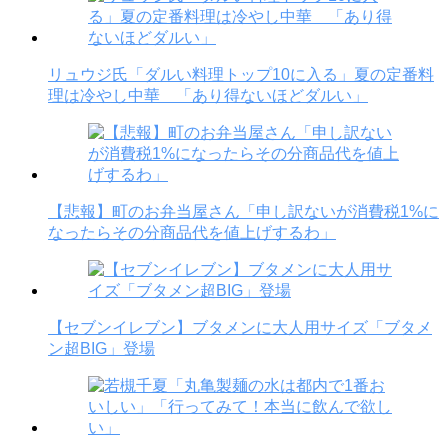
リュウジ氏「ダルい料理トップ10に入る」夏の定番料
理は冷やし中華 「あり得ないほどダルい」
【悲報】町のお弁当屋さん「申し訳ないが消費税1%に
なったらその分商品代を値上げするわ」
【セブンイレブン】ブタメンに大人用サイズ「ブタメ
ン超BIG」登場