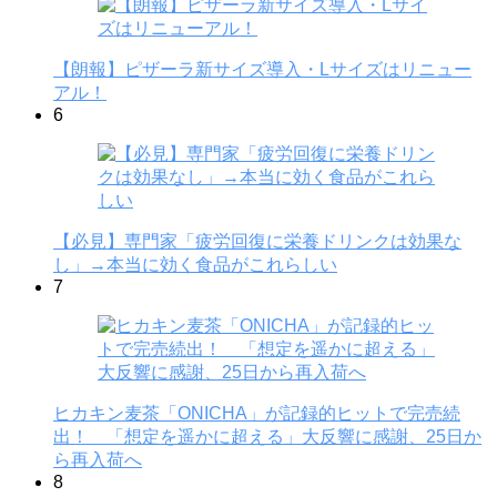
【朗報】ピザーラ新サイズ導入・Lサイズはリニュー
アル！
6
【必見】専門家「疲労回復に栄養ドリンクは効果な
し」→本当に効く食品がこれらしい
7
ヒカキン麦茶「ONICHA」が記録的ヒットで完売続
出！ 「想定を遥かに超える」大反響に感謝、25日か
ら再入荷へ
8