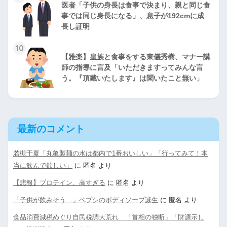
医者「子供の身長は食事で決まり、親と同じ食
事では同じ身長になる」、息子が192cmに成
長し証明
10
【雅楽】皇族と食事をする東儀秀樹、マナー講
師の指導に言及「いただきますってみんな言
う。『頂戴いたします』は聞いたこと無い」
最新のコメント
若槻千夏「丸亀製麺の水は都内で1番おいしい」「行ってみて！本
当に飲んで欲しい」
に
匿名
より
【悲報】プロテイン、高すぎる
に
匿名
より
「子供が飲みそう…」ペプシのボディソープ誕生
に
匿名
より
食品消費減税めぐり自民税調大荒れ 「首相の独断」「財源示し