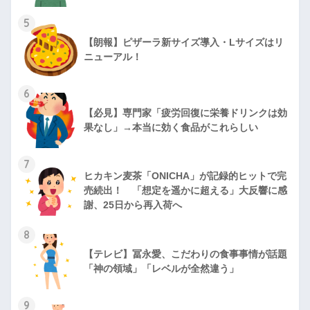
5
【朗報】ピザーラ新サイズ導入・Lサイズはリ
ニューアル！
6
【必見】専門家「疲労回復に栄養ドリンクは効
果なし」→本当に効く食品がこれらしい
7
ヒカキン麦茶「ONICHA」が記録的ヒットで完
売続出！ 「想定を遥かに超える」大反響に感
謝、25日から再入荷へ
8
【テレビ】冨永愛、こだわりの食事事情が話題
「神の領域」「レベルが全然違う」
9