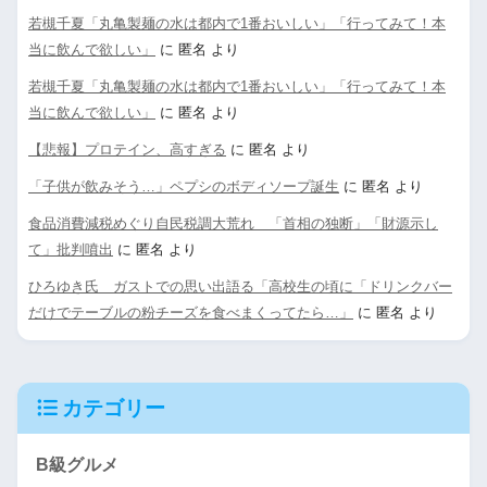
若槻千夏「丸亀製麺の水は都内で1番おいしい」「行ってみて！本
当に飲んで欲しい」
に
匿名
より
若槻千夏「丸亀製麺の水は都内で1番おいしい」「行ってみて！本
当に飲んで欲しい」
に
匿名
より
【悲報】プロテイン、高すぎる
に
匿名
より
「子供が飲みそう…」ペプシのボディソープ誕生
に
匿名
より
食品消費減税めぐり自民税調大荒れ 「首相の独断」「財源示し
て」批判噴出
に
匿名
より
ひろゆき氏 ガストでの思い出語る「高校生の頃に「ドリンクバー
だけでテーブルの粉チーズを食べまくってたら…」
に
匿名
より
カテゴリー
B級グルメ