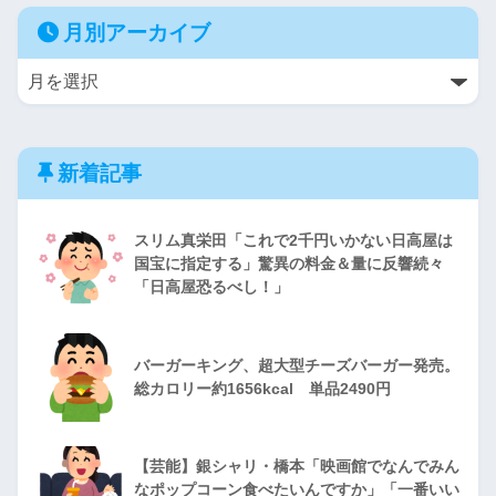
月別アーカイブ
新着記事
スリム真栄田「これで2千円いかない日高屋は
国宝に指定する」驚異の料金＆量に反響続々
「日高屋恐るべし！」
バーガーキング、超大型チーズバーガー発売。
総カロリー約1656kcal 単品2490円
【芸能】銀シャリ・橋本「映画館でなんでみん
なポップコーン食べたいんですか」「一番いい