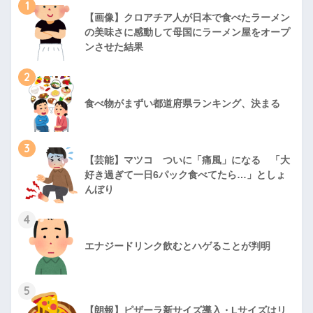
1
【画像】クロアチア人が日本で食べたラーメン
の美味さに感動して母国にラーメン屋をオープ
ンさせた結果
2
食べ物がまずい都道府県ランキング、決まる
3
【芸能】マツコ ついに「痛風」になる 「大
好き過ぎて一日6パック食べてたら…」としょ
んぼり
4
エナジードリンク飲むとハゲることが判明
5
【朗報】ピザーラ新サイズ導入・Lサイズはリ