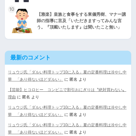
10
【雅楽】皇族と食事をする東儀秀樹、マナー講
師の指導に言及「いただきますってみんな言
う。『頂戴いたします』は聞いたこと無い」
最新のコメント
リュウジ氏「ダルい料理トップ10に入る」夏の定番料理は冷やし中
華 「あり得ないほどダルい」
に
匿名
より
【芸能】ヒコロヒー コンビニで割引おにぎりは〝絶対買わない〟
理由
に
匿名
より
リュウジ氏「ダルい料理トップ10に入る」夏の定番料理は冷やし中
華 「あり得ないほどダルい」
に
匿名
より
リュウジ氏「ダルい料理トップ10に入る」夏の定番料理は冷やし中
華 「あり得ないほどダルい」
に
匿名
より