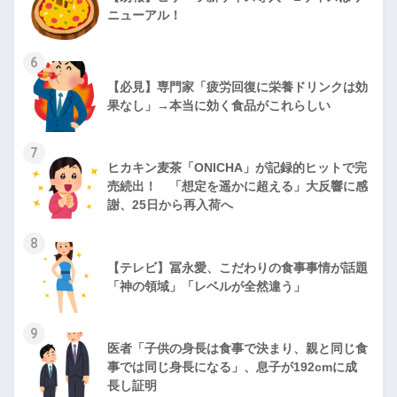
ニューアル！
6
【必見】専門家「疲労回復に栄養ドリンクは効
果なし」→本当に効く食品がこれらしい
7
ヒカキン麦茶「ONICHA」が記録的ヒットで完
売続出！ 「想定を遥かに超える」大反響に感
謝、25日から再入荷へ
8
【テレビ】冨永愛、こだわりの食事事情が話題
「神の領域」「レベルが全然違う」
9
医者「子供の身長は食事で決まり、親と同じ食
事では同じ身長になる」、息子が192cmに成
長し証明