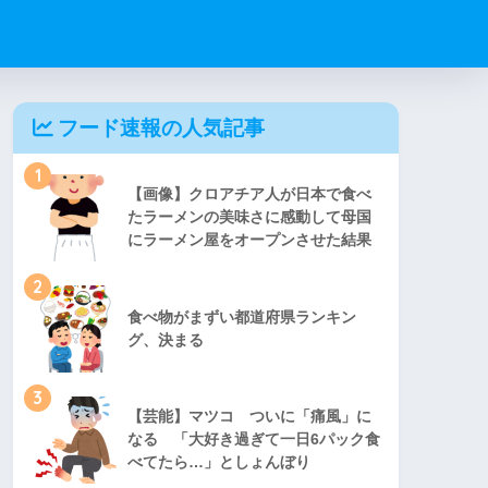
フード速報の人気記事
1
【画像】クロアチア人が日本で食べ
たラーメンの美味さに感動して母国
にラーメン屋をオープンさせた結果
2
食べ物がまずい都道府県ランキン
グ、決まる
3
【芸能】マツコ ついに「痛風」に
なる 「大好き過ぎて一日6パック食
べてたら…」としょんぼり