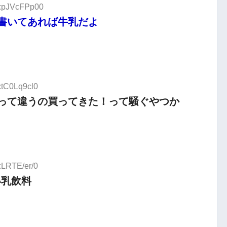
D:pJVcFPp00
書いてあれば牛乳だよ
:tC0Lq9cl0
って違うの買ってきた！って騒ぐやつか
:LRTE/er/0
い乳飲料