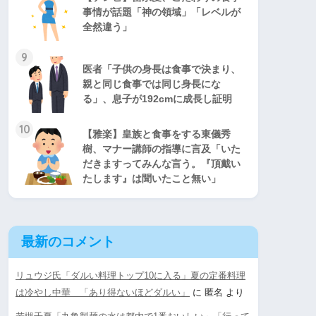
事情が話題「神の領域」「レベルが
全然違う」
9
医者「子供の身長は食事で決まり、
親と同じ食事では同じ身長にな
る」、息子が192cmに成長し証明
10
【雅楽】皇族と食事をする東儀秀
樹、マナー講師の指導に言及「いた
だきますってみんな言う。『頂戴い
たします』は聞いたこと無い」
最新のコメント
リュウジ氏「ダルい料理トップ10に入る」夏の定番料理
は冷やし中華 「あり得ないほどダルい」
に
匿名
より