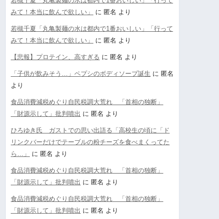
若槻千夏「丸亀製麺の水は都内で1番おいしい」「行って
みて！本当に飲んで欲しい」
に
匿名
より
若槻千夏「丸亀製麺の水は都内で1番おいしい」「行って
みて！本当に飲んで欲しい」
に
匿名
より
【悲報】プロテイン、高すぎる
に
匿名
より
「子供が飲みそう…」ペプシのボディソープ誕生
に
匿名
より
食品消費減税めぐり自民税調大荒れ 「首相の独断」
「財源示して」批判噴出
に
匿名
より
ひろゆき氏 ガストでの思い出語る「高校生の頃に「ド
リンクバーだけでテーブルの粉チーズを食べまくってた
ら…」
に
匿名
より
食品消費減税めぐり自民税調大荒れ 「首相の独断」
「財源示して」批判噴出
に
匿名
より
食品消費減税めぐり自民税調大荒れ 「首相の独断」
「財源示して」批判噴出
に
匿名
より