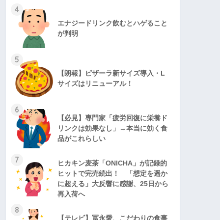
4
エナジードリンク飲むとハゲること
が判明
5
【朗報】ピザーラ新サイズ導入・L
サイズはリニューアル！
6
【必見】専門家「疲労回復に栄養ド
リンクは効果なし」→本当に効く食
品がこれらしい
7
ヒカキン麦茶「ONICHA」が記録的
ヒットで完売続出！ 「想定を遥か
に超える」大反響に感謝、25日から
再入荷へ
8
【テレビ】冨永愛、こだわりの食事