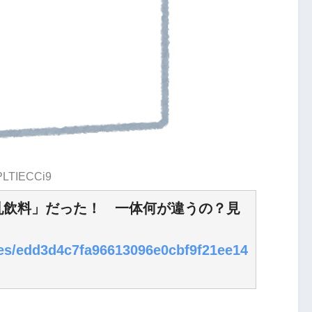
:PLTIECCi9
乳飲料」だった！ 一体何が違うの？見
cles/edd3d4c7fa96613096e0cbf9f21ee14