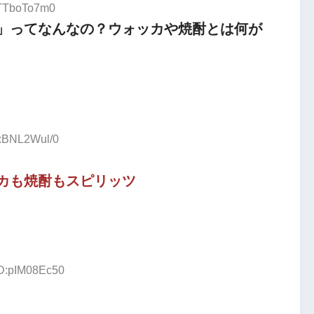
:TTboTo7m0
」ってなんなの？ウォッカや焼酎とは何が
D:BNL2Wul/0
カも焼酎もスピリッツ
ID:pIM08Ec50